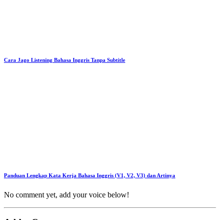
Cara Jago Listening Bahasa Inggris Tanpa Subtitle
Panduan Lengkap Kata Kerja Bahasa Inggris (V1, V2, V3) dan Artinya
No comment yet, add your voice below!