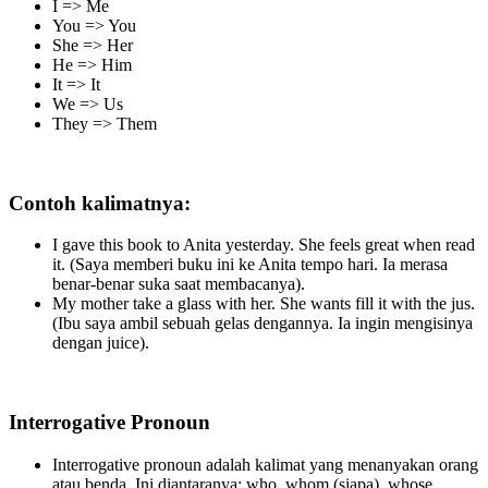
I => Me
You => You
She => Her
He => Him
It => It
We => Us
They => Them
Contoh kalimatnya:
I gave this book to Anita yesterday. She feels great when read
it. (Saya memberi buku ini ke Anita tempo hari. Ia merasa
benar-benar suka saat membacanya).
My mother take a glass with her. She wants fill it with the jus.
(Ibu saya ambil sebuah gelas dengannya. Ia ingin mengisinya
dengan juice).
Interrogative Pronoun
Interrogative pronoun adalah kalimat yang menanyakan orang
atau benda. Ini diantaranya: who, whom (siapa), whose