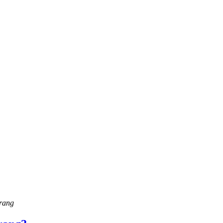
erang