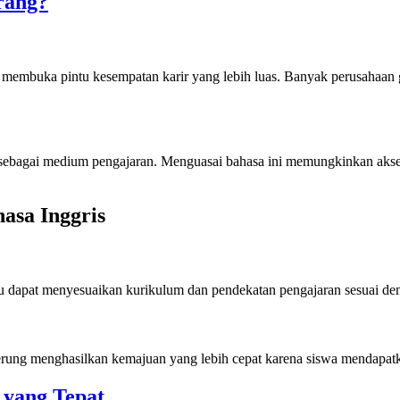
rang?
s membuka pintu kesempatan karir yang lebih luas. Banyak perusahaan 
 sebagai medium pengajaran. Menguasai bahasa ini memungkinkan akses
asa Inggris
ru dapat menyesuaikan kurikulum dan pendekatan pengajaran sesuai d
rung menghasilkan kemajuan yang lebih cepat karena siswa mendapatka
 yang Tepat