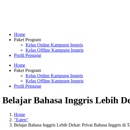
Home
Paket Program
Kelas Online Kampung Inggris
Kelas Offline Kampung Inggris
Profil Pengajar
Home
Paket Program
Kelas Online Kampung Inggris
Kelas Offline Kampung Inggris
Profil Pengajar
Belajar Bahasa Inggris Lebih D
Home
"Eaten"
Belajar Bahasa Inggris Lebih Dekat: Privat Bahasa Inggris di 