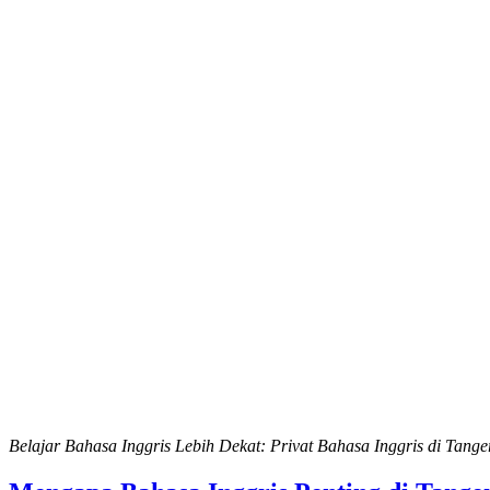
Belajar Bahasa Inggris Lebih Dekat: Privat Bahasa Inggris di Tang