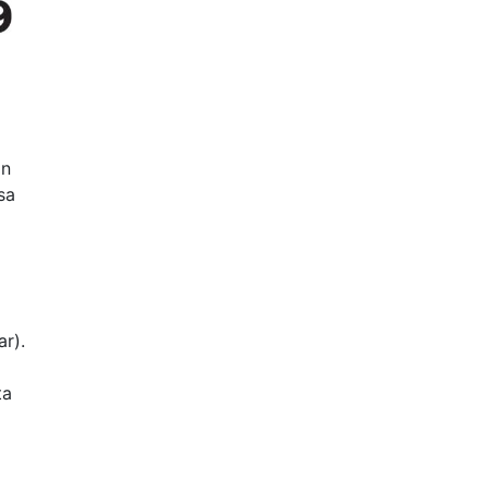
an
sa
ar).
ta