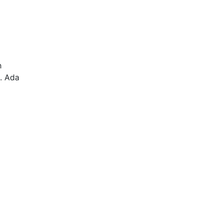
h
i. Ada