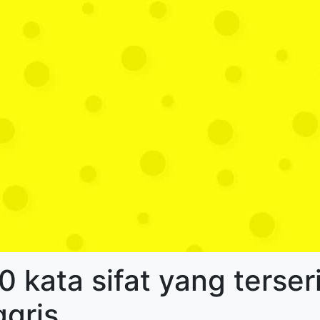
0 kata sifat yang terser
ggris