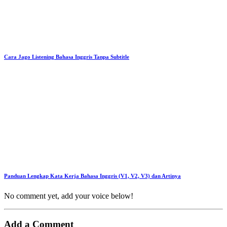
Cara Jago Listening Bahasa Inggris Tanpa Subtitle
Panduan Lengkap Kata Kerja Bahasa Inggris (V1, V2, V3) dan Artinya
No comment yet, add your voice below!
Add a Comment