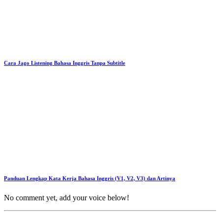
Cara Jago Listening Bahasa Inggris Tanpa Subtitle
Panduan Lengkap Kata Kerja Bahasa Inggris (V1, V2, V3) dan Artinya
No comment yet, add your voice below!