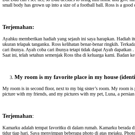
small body has grown up into a size of a football ball. Ross is a goo
Terjemahan:
Ayahku memberikan hadiah yang sejauh ini saya harapkan. Hadiah itu 
ukuran telapak tanganku. Ross kelihatan benar-benar ringkih. Terk
cari ibunya. Ayah coba cari ibunya tetapi tidak dapat Ayah dapatka
Saat ini, telah setahun semenjak Ross tiba di keluarga kami. Badan k
My room is my favorite place in my house (identif
My room is in second floor, next to my big sister’s room. My room is 
picture with my friends, and my pictures with my pet, Luna, a persian
Terjemahan
:
Kamarku adalah tempat favoritku di dalam rumah. Kamarku berada di
tidur tiap hari. Saya menyimpan beberapa photo di atas mejaku. Phot