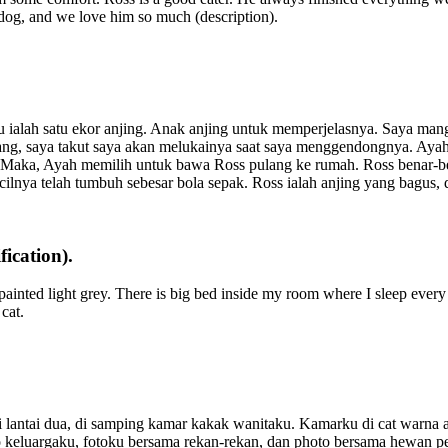
d dog, and we love him so much (description).
ialah satu ekor anjing. Anak anjing untuk memperjelasnya. Saya manggi
adang, saya takut saya akan melukainya saat saya menggendongnya. Ay
n . Maka, Ayah memilih untuk bawa Ross pulang ke rumah. Ross benar-
ecilnya telah tumbuh sebesar bola sepak. Ross ialah anjing yang bagus
ication).
painted light grey. There is big bed inside my room where I sleep ever
 cat.
 lantai dua, di samping kamar kakak wanitaku. Kamarku di cat warna 
o keluargaku, fotoku bersama rekan-rekan, dan photo bersama hewan pel