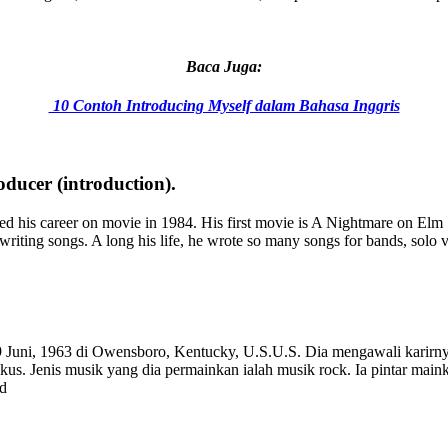
Baca Juga:
10 Contoh Introducing Myself dalam Bahasa Inggris
oducer (introduction).
d his career on movie in 1984. His first movie is A Nightmare on Elm
d writing songs. A long his life, he wrote so many songs for bands, solo
i 9 Juni, 1963 di Owensboro, Kentucky, U.S.U.S. Dia mengawali karirny
ikus. Jenis musik yang dia permainkan ialah musik rock. Ia pintar main
dd