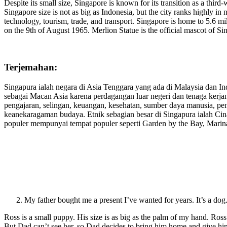
Despite its small size, Singapore is known for its transition as a thi
Singapore size is not as big as Indonesia, but the city ranks highly in
technology, tourism, trade, and transport. Singapore is home to 5.6 
on the 9th of August 1965. Merlion Statue is the official mascot of 
Terjemahan:
Singapura ialah negara di Asia Tenggara yang ada di Malaysia dan Ind
sebagai Macan Asia karena perdagangan luar negeri dan tenaga kerjan
pengajaran, selingan, keuangan, kesehatan, sumber daya manusia, pe
keanekaragaman budaya. Etnik sebagian besar di Singapura ialah Ci
populer mempunyai tempat populer seperti Garden by the Bay, Marin
My father bought me a present I’ve wanted for years. It’s a dog.
Ross is a small puppy. His size is as big as the palm of my hand. Ross
But Dad can’t see her, so Dad decides to bring him home and give him