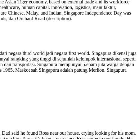
 the Asian Tiger economy, based on external trade and its workforce.
 healthcare, human capital, innovation, logistics, manufaktur,
pore are Chinese, Malay, and Indian. Singapore Independence Day was
ands, dan Orchard Road (description).
ri negara third-world jadi negara first-world. Singapura dikenal juga
nyai rangking yang tinggi di sejumlah kelompok internasional seperti
gan dan transportasi. Singapura mempunyai 5.enam juta warga dengan
us 1965. Maskot sah SIngapura adalah patung Merlion. Singapura
 up. Dad said he found Ross near our house, crying looking for his mom.
 gave him. Now, it’s been a year since Ross come to our family. His