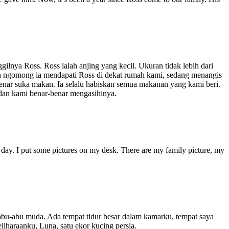
lnya Ross. Ross ialah anjing yang kecil. Ukuran tidak lebih dari
ah ngomong ia mendapati Ross di dekat rumah kami, sedang menangis
benar suka makan. Ia selalu habiskan semua makanan yang kami beri.
, dan kami benar-benar mengasihinya.
y day. I put some pictures on my desk. There are my family picture, my
abu-abu muda. Ada tempat tidur besar dalam kamarku, tempat saya
iharaanku, Luna, satu ekor kucing persia.