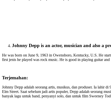
Johnny Depp is an actor, musician and also a pr
He was born on June 9, 1963 in Owensboro, Kentucky, U.S. He starte
first jenis he played was rock music. He is good in playing guitar an
Terjemahan:
Johnny Depp adalah seorang artis, musikus, dan produser. Ia lahir d
Elm Street. Saat sebelum jadi artis populer, Depp adalah seorang mus
banyak lagu untuk band, penyanyi solo, dan untuk film Sweeney To