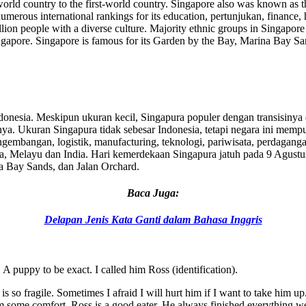
rd-world country to the first-world country. Singapore also was known as
 numerous international rankings for its education, pertunjukan, finance,
million people with a diverse culture. Majority ethnic groups in Singa
Singapore. Singapore is famous for its Garden by the Bay, Marina Bay S
onesia. Meskipun ukuran kecil, Singapura populer dengan transisinya da
ya. Ukuran Singapura tidak sebesar Indonesia, tetapi negara ini mempu
ngembangan, logistik, manufacturing, teknologi, pariwisata, perdagan
na, Melayu dan India. Hari kemerdekaan Singapura jatuh pada 9 Agust
a Bay Sands, dan Jalan Orchard.
Baca Juga:
Delapan Jenis Kata Ganti dalam Bahasa Inggris
 A puppy to be exact. I called him Ross (identification).
 is so fragile. Sometimes I afraid I will hurt him if I want to take him
 some comfort. Ross is a good eater. He always finished everything we