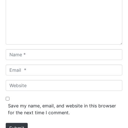
m
m
e
n
t
*
N
a
m
E
e
m
*
a
W
i
e
l
b
*
s
Save my name, email, and website in this browser
i
for the next time I comment.
t
e
Submit