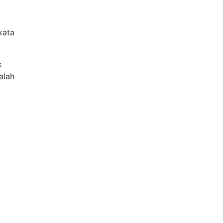
kata
k
alah