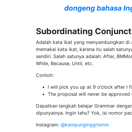
dongeng bahasa In
Subordinating Conjunct
Adalah kata ikat yang menyambungkan di a
memakai kata ikat, karena itu salah satunya
sendiri. Salah satunya adalah: After, BMMo
While, Because, Until, etc.
Contoh:
I will pick you up at 9 o’clock after I 
The proposal will never be approved un
Dapatkan langkah belajar Grammar denga
dipunyainya. Ingin tahu? Yok, isi nomor pa
Instagram:
@kampunginggrismm