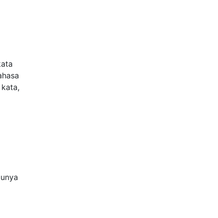
kata
ahasa
 kata,
tunya