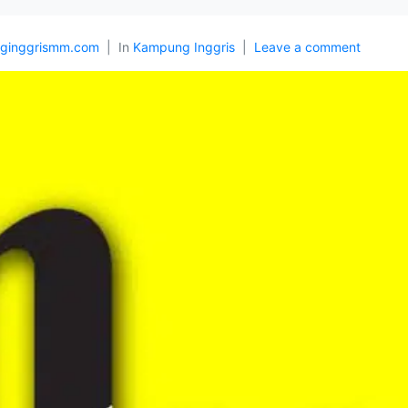
ginggrismm.com
In
Kampung Inggris
Leave a comment