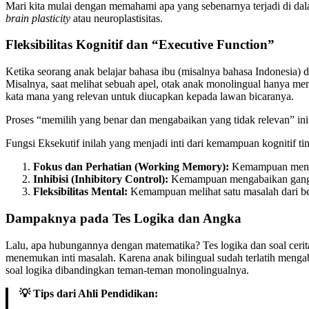
Mari kita mulai dengan memahami apa yang sebenarnya terjadi di dala
brain plasticity
atau neuroplastisitas.
Fleksibilitas Kognitif dan “Executive Function”
Ketika seorang anak belajar bahasa ibu (misalnya bahasa Indonesia) 
Misalnya, saat melihat sebuah apel, otak anak monolingual hanya me
kata mana yang relevan untuk diucapkan kepada lawan bicaranya.
Proses “memilih yang benar dan mengabaikan yang tidak relevan” ini
Fungsi Eksekutif inilah yang menjadi inti dari kemampuan kognitif ting
Fokus dan Perhatian (Working Memory):
Kemampuan menyim
Inhibisi (Inhibitory Control):
Kemampuan mengabaikan ganggu
Fleksibilitas Mental:
Kemampuan melihat satu masalah dari be
Dampaknya pada Tes Logika dan Angka
Lalu, apa hubungannya dengan matematika? Tes logika dan soal cerita
menemukan inti masalah. Karena anak bilingual sudah terlatih mengaba
soal logika dibandingkan teman-teman monolingualnya.
💡 Tips dari Ahli Pendidikan: