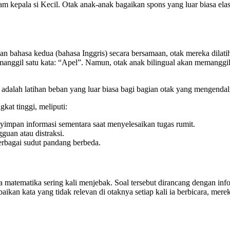
m kepala si Kecil. Otak anak-anak bagaikan spons yang luar biasa ela
dan bahasa kedua (bahasa Inggris) secara bersamaan, otak mereka dila
manggil satu kata: “Apel”. Namun, otak anak bilingual akan memanggil
 adalah latihan beban yang luar biasa bagi bagian otak yang mengenda
kat tinggi, meliputi:
pan informasi sementara saat menyelesaikan tugas rumit.
an atau distraksi.
rbagai sudut pandang berbeda.
 matematika sering kali menjebak. Soal tersebut dirancang dengan info
ikan kata yang tidak relevan di otaknya setiap kali ia berbicara, mer