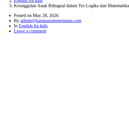
English for kids
Keunggulan Anak Bilingual dalam Tes Logika dan Matematika
Posted on
May 28, 2026
By
admin@kampunginggrismm.com
In
English for kids
Leave a comment