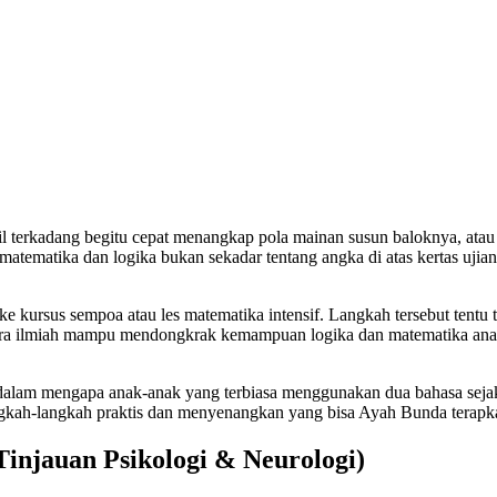
 terkadang begitu cepat menangkap pola mainan susun baloknya, atau b
atematika dan logika bukan sekadar tentang angka di atas kertas ujia
kursus sempoa atau les matematika intensif. Langkah tersebut tentu 
secara ilmiah mampu mendongkrak kemampuan logika dan matematika anak
dalam mengapa anak-anak yang terbiasa menggunakan dua bahasa sejak 
langkah-langkah praktis dan menyenangkan yang bisa Ayah Bunda terapk
injauan Psikologi & Neurologi)