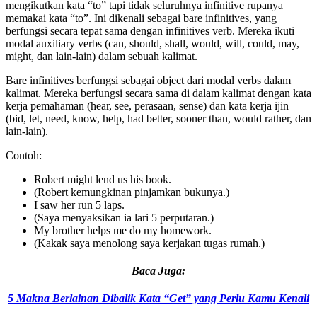
mengikutkan kata “to” tapi tidak seluruhnya infinitive rupanya
memakai kata “to”. Ini dikenali sebagai bare infinitives, yang
berfungsi secara tepat sama dengan infinitives verb. Mereka ikuti
modal auxiliary verbs (can, should, shall, would, will, could, may,
might, dan lain-lain) dalam sebuah kalimat.
Bare infinitives berfungsi sebagai object dari modal verbs dalam
kalimat. Mereka berfungsi secara sama di dalam kalimat dengan kata
kerja pemahaman (hear, see, perasaan, sense) dan kata kerja ijin
(bid, let, need, know, help, had better, sooner than, would rather, dan
lain-lain).
Contoh:
Robert might lend us his book.
(Robert kemungkinan pinjamkan bukunya.)
I saw her run 5 laps.
(Saya menyaksikan ia lari 5 perputaran.)
My brother helps me do my homework.
(Kakak saya menolong saya kerjakan tugas rumah.)
Baca Juga:
5 Makna Berlainan Dibalik Kata “Get” yang Perlu Kamu Kenali