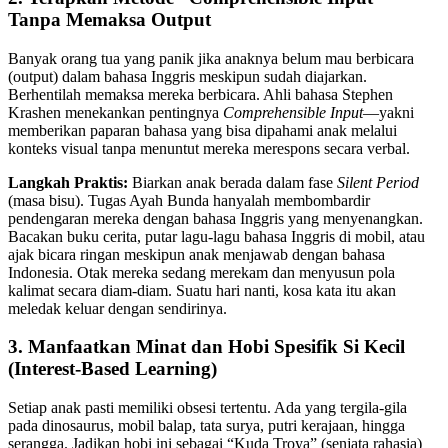
Tanpa Memaksa Output
Banyak orang tua yang panik jika anaknya belum mau berbicara
(output) dalam bahasa Inggris meskipun sudah diajarkan.
Berhentilah memaksa mereka berbicara. Ahli bahasa Stephen
Krashen menekankan pentingnya
Comprehensible Input
—yakni
memberikan paparan bahasa yang bisa dipahami anak melalui
konteks visual tanpa menuntut mereka merespons secara verbal.
Langkah Praktis:
Biarkan anak berada dalam fase
Silent Period
(masa bisu). Tugas Ayah Bunda hanyalah membombardir
pendengaran mereka dengan bahasa Inggris yang menyenangkan.
Bacakan buku cerita, putar lagu-lagu bahasa Inggris di mobil, atau
ajak bicara ringan meskipun anak menjawab dengan bahasa
Indonesia. Otak mereka sedang merekam dan menyusun pola
kalimat secara diam-diam. Suatu hari nanti, kosa kata itu akan
meledak keluar dengan sendirinya.
3. Manfaatkan Minat dan Hobi Spesifik Si Kecil
(Interest-Based Learning)
Setiap anak pasti memiliki obsesi tertentu. Ada yang tergila-gila
pada dinosaurus, mobil balap, tata surya, putri kerajaan, hingga
serangga. Jadikan hobi ini sebagai “Kuda Troya” (senjata rahasia)