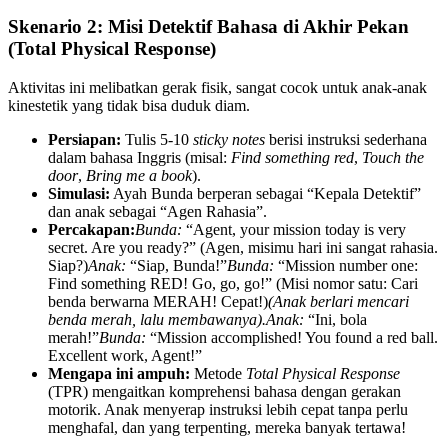
Skenario 2: Misi Detektif Bahasa di Akhir Pekan
(Total Physical Response)
Aktivitas ini melibatkan gerak fisik, sangat cocok untuk anak-anak
kinestetik yang tidak bisa duduk diam.
Persiapan:
Tulis 5-10
sticky notes
berisi instruksi sederhana
dalam bahasa Inggris (misal:
Find something red
,
Touch the
door
,
Bring me a book
).
Simulasi:
Ayah Bunda berperan sebagai “Kepala Detektif”
dan anak sebagai “Agen Rahasia”.
Percakapan:
Bunda:
“Agent, your mission today is very
secret. Are you ready?” (Agen, misimu hari ini sangat rahasia.
Siap?)
Anak:
“Siap, Bunda!”
Bunda:
“Mission number one:
Find something RED! Go, go, go!” (Misi nomor satu: Cari
benda berwarna MERAH! Cepat!)
(Anak berlari mencari
benda merah, lalu membawanya).
Anak:
“Ini, bola
merah!”
Bunda:
“Mission accomplished! You found a red ball.
Excellent work, Agent!”
Mengapa ini ampuh:
Metode
Total Physical Response
(TPR) mengaitkan komprehensi bahasa dengan gerakan
motorik. Anak menyerap instruksi lebih cepat tanpa perlu
menghafal, dan yang terpenting, mereka banyak tertawa!