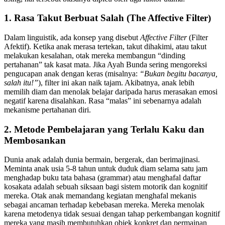
1. Rasa Takut Berbuat Salah (The Affective Filter)
Dalam linguistik, ada konsep yang disebut
Affective Filter
(Filter
Afektif). Ketika anak merasa tertekan, takut dihakimi, atau takut
melakukan kesalahan, otak mereka membangun “dinding
pertahanan” tak kasat mata. Jika Ayah Bunda sering mengoreksi
pengucapan anak dengan keras (misalnya:
“Bukan begitu bacanya,
salah itu!”
), filter ini akan naik tajam. Akibatnya, anak lebih
memilih diam dan menolak belajar daripada harus merasakan emosi
negatif karena disalahkan. Rasa “malas” ini sebenarnya adalah
mekanisme pertahanan diri.
2. Metode Pembelajaran yang Terlalu Kaku dan
Membosankan
Dunia anak adalah dunia bermain, bergerak, dan berimajinasi.
Meminta anak usia 5-8 tahun untuk duduk diam selama satu jam
menghadap buku tata bahasa (grammar) atau menghafal daftar
kosakata adalah sebuah siksaan bagi sistem motorik dan kognitif
mereka. Otak anak memandang kegiatan menghafal mekanis
sebagai ancaman terhadap kebebasan mereka. Mereka menolak
karena metodenya tidak sesuai dengan tahap perkembangan kognitif
mereka yang masih membutuhkan objek konkret dan permainan