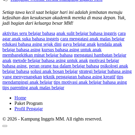
Setiap tawa kecil saat belajar hari ini adalah jembatan menuju
kefasihan dan kesuksesan akademik mereka di masa depan. Yuk,
jadi bagian dari keluarga besar MM!
aktivitas seru belajar bahasa
anak sulit belajar bahasa inggris
cara
agar anak suka bahasa inggris
cara mengatasi anak malas belajar
edukasi bahasa asing sejak dini
gaya belajar anak
kendala anak
belajar bahasa asing
kursus bahasa asing untuk anak
membangkitkan minat belajar bahasa
mengatasi hambatan belajar
anak
metode belajar bahasa asing untuk anak
motivasi belajar
bahasa asing.
peran orang tua dalam belajar bahasa
psikologi anak
belajar bahasa
solusi anak bosan belajar
strategi belajar bahasa asing
yang menyenangkan
teknik pengajaran bahasa asing kreatif
tips
mendampingi anak belajar
tips motivasi anak belajar bahasa asing
tips parenting anak malas belajar
Home
Paket Program
Profil Pengajar
© 2026 - Kampung Inggris MM. All rights reserved.