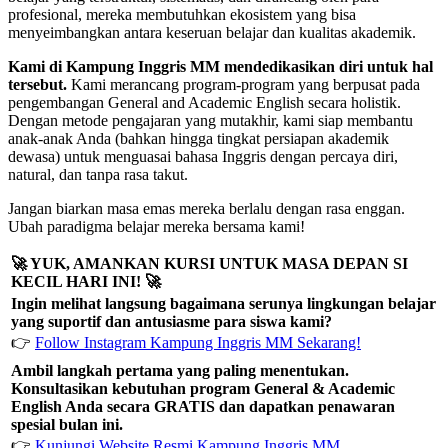
profesional, mereka membutuhkan ekosistem yang bisa
menyeimbangkan antara keseruan belajar dan kualitas akademik.
Kami di Kampung Inggris MM mendedikasikan diri untuk hal
tersebut.
Kami merancang program-program yang berpusat pada
pengembangan General and Academic English secara holistik.
Dengan metode pengajaran yang mutakhir, kami siap membantu
anak-anak Anda (bahkan hingga tingkat persiapan akademik
dewasa) untuk menguasai bahasa Inggris dengan percaya diri,
natural, dan tanpa rasa takut.
Jangan biarkan masa emas mereka berlalu dengan rasa enggan.
Ubah paradigma belajar mereka bersama kami!
🚀 YUK, AMANKAN KURSI UNTUK MASA DEPAN SI
KECIL HARI INI! 🚀
Ingin melihat langsung bagaimana serunya lingkungan belajar
yang suportif dan antusiasme para siswa kami?
👉
Follow Instagram Kampung Inggris MM Sekarang!
Ambil langkah pertama yang paling menentukan.
Konsultasikan kebutuhan program General & Academic
English Anda secara GRATIS dan dapatkan penawaran
spesial bulan ini.
👉
Kunjungi Website Resmi Kampung Inggris MM