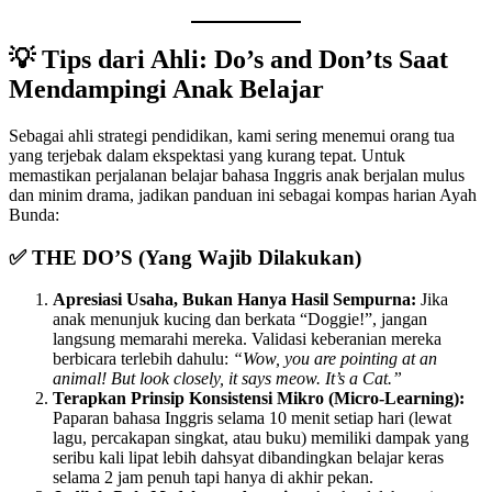
💡 Tips dari Ahli: Do’s and Don’ts Saat
Mendampingi Anak Belajar
Sebagai ahli strategi pendidikan, kami sering menemui orang tua
yang terjebak dalam ekspektasi yang kurang tepat. Untuk
memastikan perjalanan belajar bahasa Inggris anak berjalan mulus
dan minim drama, jadikan panduan ini sebagai kompas harian Ayah
Bunda:
✅ THE DO’S (Yang Wajib Dilakukan)
Apresiasi Usaha, Bukan Hanya Hasil Sempurna:
Jika
anak menunjuk kucing dan berkata “Doggie!”, jangan
langsung memarahi mereka. Validasi keberanian mereka
berbicara terlebih dahulu:
“Wow, you are pointing at an
animal! But look closely, it says meow. It’s a Cat.”
Terapkan Prinsip Konsistensi Mikro (Micro-Learning):
Paparan bahasa Inggris selama 10 menit setiap hari (lewat
lagu, percakapan singkat, atau buku) memiliki dampak yang
seribu kali lipat lebih dahsyat dibandingkan belajar keras
selama 2 jam penuh tapi hanya di akhir pekan.