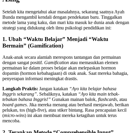
Setelah kita mengetahui akar masalahnya, sekarang saatnya Ayah
Bunda mengambil kendali dengan pendekatan baru. Tinggalkan
metode lama yang kaku, dan mari kita masuk ke dunia anak dengan
strategi yang didukung oleh ilmu psikologi pendidikan ini:
1. Ubah “Waktu Belajar” Menjadi “Waktu
Bermain” (Gamification)
Anak-anak secara alamiah merespons tantangan dan permainan
dengan sangat positif.
Gamification
atau memasukkan elemen
permainan ke dalam proses belajar akan melepaskan hormon
dopamin (hormon kebahagiaan) di otak anak. Saat mereka bahagia,
penyerapan informasi meningkat drastis.
Langkah Praktis:
Jangan katakan
“Ayo kita belajar bahasa
Inggris sekarang”
. Sebaliknya, katakan
“Ayo kita main tebak-
tebakan bahasa Inggris!”
Gunakan mainan balok,
flashcards
, atau
board games
. Jika mereka menang atau berhasil menjawab, berikan
pelukan, tos (high-five), atau stiker bintang. Rasa pencapaian kecil
(
micro-wins
) ini akan membuat mereka ketagihan untuk terus
mencoba.
2. Terapkan Metode “Comprehensible Input”