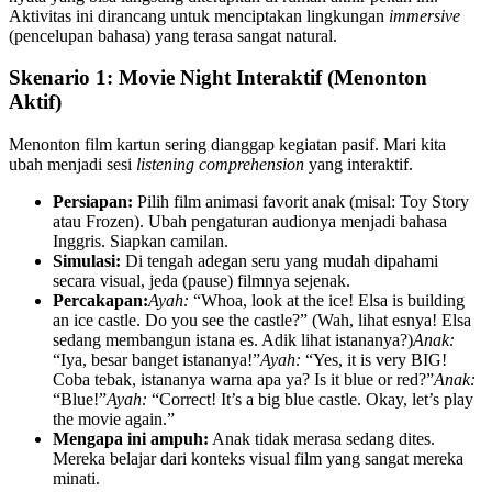
Aktivitas ini dirancang untuk menciptakan lingkungan
immersive
(pencelupan bahasa) yang terasa sangat natural.
Skenario 1: Movie Night Interaktif (Menonton
Aktif)
Menonton film kartun sering dianggap kegiatan pasif. Mari kita
ubah menjadi sesi
listening comprehension
yang interaktif.
Persiapan:
Pilih film animasi favorit anak (misal: Toy Story
atau Frozen). Ubah pengaturan audionya menjadi bahasa
Inggris. Siapkan camilan.
Simulasi:
Di tengah adegan seru yang mudah dipahami
secara visual, jeda (pause) filmnya sejenak.
Percakapan:
Ayah:
“Whoa, look at the ice! Elsa is building
an ice castle. Do you see the castle?” (Wah, lihat esnya! Elsa
sedang membangun istana es. Adik lihat istananya?)
Anak:
“Iya, besar banget istananya!”
Ayah:
“Yes, it is very BIG!
Coba tebak, istananya warna apa ya? Is it blue or red?”
Anak:
“Blue!”
Ayah:
“Correct! It’s a big blue castle. Okay, let’s play
the movie again.”
Mengapa ini ampuh:
Anak tidak merasa sedang dites.
Mereka belajar dari konteks visual film yang sangat mereka
minati.