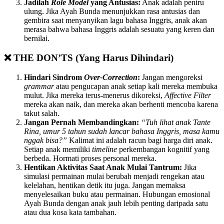
Jadilah
Role Model
yang Antusias:
Anak adalah peniru
ulung. Jika Ayah Bunda menunjukkan rasa antusias dan
gembira saat menyanyikan lagu bahasa Inggris, anak akan
merasa bahwa bahasa Inggris adalah sesuatu yang keren dan
bernilai.
❌ THE DON’TS (Yang Harus Dihindari)
Hindari Sindrom
Over-Correction
:
Jangan mengoreksi
grammar
atau pengucapan anak setiap kali mereka membuka
mulut. Jika mereka terus-menerus dikoreksi,
Affective Filter
mereka akan naik, dan mereka akan berhenti mencoba karena
takut salah.
Jangan Pernah Membandingkan:
“Tuh lihat anak Tante
Rina, umur 5 tahun sudah lancar bahasa Inggris, masa kamu
nggak bisa?”
Kalimat ini adalah racun bagi harga diri anak.
Setiap anak memiliki
timeline
perkembangan kognitif yang
berbeda. Hormati proses personal mereka.
Hentikan Aktivitas Saat Anak Mulai Tantrum:
Jika
simulasi permainan mulai berubah menjadi rengekan atau
kelelahan, hentikan detik itu juga. Jangan memaksa
menyelesaikan buku atau permainan. Hubungan emosional
Ayah Bunda dengan anak jauh lebih penting daripada satu
atau dua kosa kata tambahan.