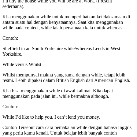
I’ll tidy the house while you will be are at work. (Present
sederhana).
Kita menggunakan while untuk memperlihatkan ketidaksamaan di
antara suatu hal dengan kenyataannya. Saat kita menggunakan
while pada contect, while ialah persamaan kata untuk whereas.
Contoh:
Sheffield in an South Yorkshire while/whereas Leeds in West
Yorkshire.
While versus Whilst
Whilst mempunyai makna yang sama dengan while, tetapi lebih
resmi. Lebih dipakai dalam British English dari American English.
Kita bisa menggunakan while di awal kalimat. Kita dapat
menggunakan pada jalan ini, while bermakna although.
Contoh:
While I’d like to help you, I can’t lend you money.
Contoh Tersebut cara-cara pemakaian while dengan bahasa Inggris
yang perlu kamu kenali. Untuk belajar lebih banyak contoh