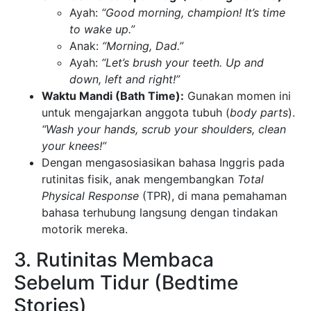
Ayah:
“Good morning, champion! It’s time
to wake up.”
Anak:
“Morning, Dad.”
Ayah:
“Let’s brush your teeth. Up and
down, left and right!”
Waktu Mandi (Bath Time):
Gunakan momen ini
untuk mengajarkan anggota tubuh (
body parts
).
“Wash your hands, scrub your shoulders, clean
your knees!”
Dengan mengasosiasikan bahasa Inggris pada
rutinitas fisik, anak mengembangkan
Total
Physical Response
(TPR), di mana pemahaman
bahasa terhubung langsung dengan tindakan
motorik mereka.
3. Rutinitas Membaca
Sebelum Tidur (Bedtime
Stories)