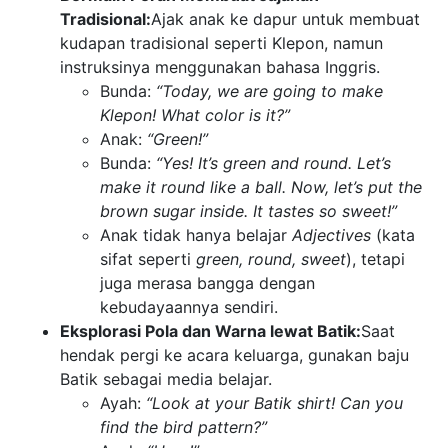
Tradisional:
Ajak anak ke dapur untuk membuat
kudapan tradisional seperti Klepon, namun
instruksinya menggunakan bahasa Inggris.
Bunda:
“Today, we are going to make
Klepon! What color is it?”
Anak:
“Green!”
Bunda:
“Yes! It’s green and round. Let’s
make it round like a ball. Now, let’s put the
brown sugar inside. It tastes so sweet!”
Anak tidak hanya belajar
Adjectives
(kata
sifat seperti
green, round, sweet
), tetapi
juga merasa bangga dengan
kebudayaannya sendiri.
Eksplorasi Pola dan Warna lewat Batik:
Saat
hendak pergi ke acara keluarga, gunakan baju
Batik sebagai media belajar.
Ayah:
“Look at your Batik shirt! Can you
find the bird pattern?”