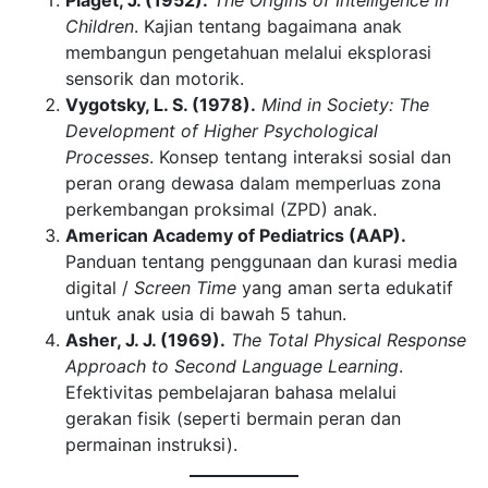
Piaget, J. (1952).
The Origins of Intelligence in
Children
. Kajian tentang bagaimana anak
membangun pengetahuan melalui eksplorasi
sensorik dan motorik.
Vygotsky, L. S. (1978).
Mind in Society: The
Development of Higher Psychological
Processes
. Konsep tentang interaksi sosial dan
peran orang dewasa dalam memperluas zona
perkembangan proksimal (ZPD) anak.
American Academy of Pediatrics (AAP).
Panduan tentang penggunaan dan kurasi media
digital /
Screen Time
yang aman serta edukatif
untuk anak usia di bawah 5 tahun.
Asher, J. J. (1969).
The Total Physical Response
Approach to Second Language Learning
.
Efektivitas pembelajaran bahasa melalui
gerakan fisik (seperti bermain peran dan
permainan instruksi).