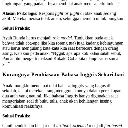
lingkungan yang padat—bisa membuat anak merasa terintimidasi.
Alasan Psikologis:
Respons
fight-or-flight
di otak anak sedang
aktif. Mereka merasa tidak aman, sehingga memilih untuk bungkam.
Solusi Praktis:
Ayah Bunda harus menjadi
role model
. Tunjukkan pada anak
bahwa tidak apa-apa jika kita (orang tua) juga kadang kebingungan
atau harus mengulang kata-kata kita saat berbicara dengan orang
asing. Katakan pada anak, “Nggak apa-apa kok kalau salah sebut,
Paman itu mengerti maksud Kakak. Coba kita ulangi sama-sama
ya.”
Kurangnya Pembiasaan Bahasa Inggris Sehari-hari
Anak mungkin mendapat nilai bahasa Inggris yang bagus di
sekolah, tetapi mereka jarang menggunakannya dalam percakapan
dua arah yang natural. Jika bahasa Inggris hanya digunakan saat
mengerjakan soal di buku tulis, anak akan kehilangan insting
komunikasi reaktifnya.
Solusi Praktis:
Ganti pendekatan belajar dari
textbook-oriented
menjadi
fun-based