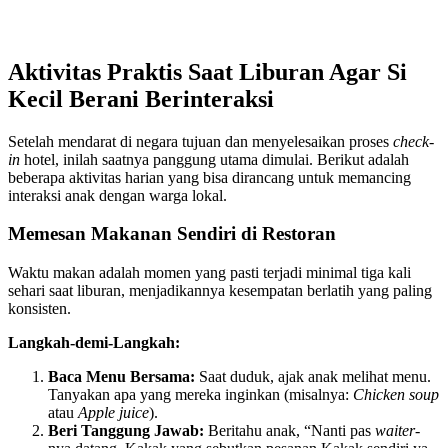
Aktivitas Praktis Saat Liburan Agar Si
Kecil Berani Berinteraksi
Setelah mendarat di negara tujuan dan menyelesaikan proses
check-
in
hotel, inilah saatnya panggung utama dimulai. Berikut adalah
beberapa aktivitas harian yang bisa dirancang untuk memancing
interaksi anak dengan warga lokal.
Memesan Makanan Sendiri di Restoran
Waktu makan adalah momen yang pasti terjadi minimal tiga kali
sehari saat liburan, menjadikannya kesempatan berlatih yang paling
konsisten.
Langkah-demi-Langkah:
Baca Menu Bersama:
Saat duduk, ajak anak melihat menu.
Tanyakan apa yang mereka inginkan (misalnya:
Chicken soup
atau
Apple juice
).
Beri Tanggung Jawab:
Beritahu anak, “Nanti pas
waiter
-