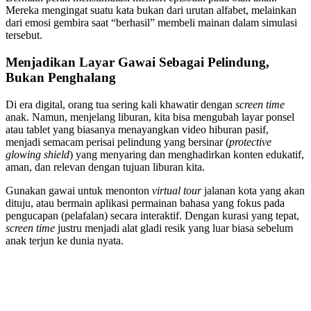
Mereka mengingat suatu kata bukan dari urutan alfabet, melainkan
dari emosi gembira saat “berhasil” membeli mainan dalam simulasi
tersebut.
Menjadikan Layar Gawai Sebagai Pelindung,
Bukan Penghalang
Di era digital, orang tua sering kali khawatir dengan
screen time
anak. Namun, menjelang liburan, kita bisa mengubah layar ponsel
atau tablet yang biasanya menayangkan video hiburan pasif,
menjadi semacam perisai pelindung yang bersinar (
protective
glowing shield
) yang menyaring dan menghadirkan konten edukatif,
aman, dan relevan dengan tujuan liburan kita.
Gunakan gawai untuk menonton
virtual tour
jalanan kota yang akan
dituju, atau bermain aplikasi permainan bahasa yang fokus pada
pengucapan (pelafalan) secara interaktif. Dengan kurasi yang tepat,
screen time
justru menjadi alat gladi resik yang luar biasa sebelum
anak terjun ke dunia nyata.