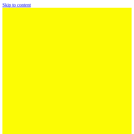
Skip to content