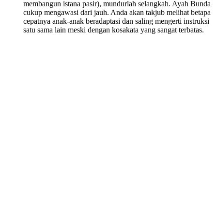
membangun istana pasir), mundurlah selangkah. Ayah Bunda
cukup mengawasi dari jauh. Anda akan takjub melihat betapa
cepatnya anak-anak beradaptasi dan saling mengerti instruksi
satu sama lain meski dengan kosakata yang sangat terbatas.