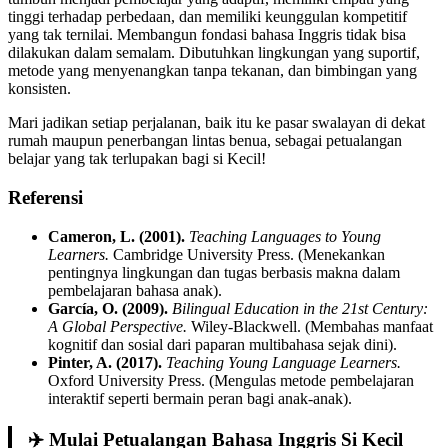
tinggi terhadap perbedaan, dan memiliki keunggulan kompetitif
yang tak ternilai. Membangun fondasi bahasa Inggris tidak bisa
dilakukan dalam semalam. Dibutuhkan lingkungan yang suportif,
metode yang menyenangkan tanpa tekanan, dan bimbingan yang
konsisten.
Mari jadikan setiap perjalanan, baik itu ke pasar swalayan di dekat
rumah maupun penerbangan lintas benua, sebagai petualangan
belajar yang tak terlupakan bagi si Kecil!
Referensi
Cameron, L. (2001).
Teaching Languages to Young
Learners.
Cambridge University Press. (Menekankan
pentingnya lingkungan dan tugas berbasis makna dalam
pembelajaran bahasa anak).
García, O. (2009).
Bilingual Education in the 21st Century:
A Global Perspective.
Wiley-Blackwell. (Membahas manfaat
kognitif dan sosial dari paparan multibahasa sejak dini).
Pinter, A. (2017).
Teaching Young Language Learners.
Oxford University Press. (Mengulas metode pembelajaran
interaktif seperti bermain peran bagi anak-anak).
✈️ Mulai Petualangan Bahasa Inggris Si Kecil