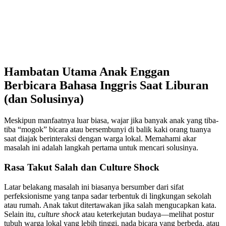
Hambatan Utama Anak Enggan
Berbicara Bahasa Inggris Saat Liburan
(dan Solusinya)
Meskipun manfaatnya luar biasa, wajar jika banyak anak yang tiba-
tiba “mogok” bicara atau bersembunyi di balik kaki orang tuanya
saat diajak berinteraksi dengan warga lokal. Memahami akar
masalah ini adalah langkah pertama untuk mencari solusinya.
Rasa Takut Salah dan Culture Shock
Latar belakang masalah ini biasanya bersumber dari sifat
perfeksionisme yang tanpa sadar terbentuk di lingkungan sekolah
atau rumah. Anak takut ditertawakan jika salah mengucapkan kata.
Selain itu,
culture shock
atau keterkejutan budaya—melihat postur
tubuh warga lokal yang lebih tinggi, nada bicara yang berbeda, atau