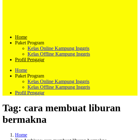
Home
Paket Program
Kelas Online Kampung Inggris
Kelas Offline Kampung Inggris
Profil Pengajar
Home
Paket Program
Kelas Online Kampung Inggris
Kelas Offline Kampung Inggris
Profil Pengajar
Tag:
cara membuat liburan
bermakna
Home