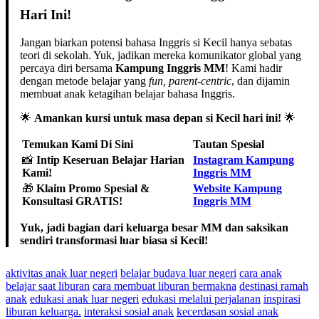
Hari Ini!
Jangan biarkan potensi bahasa Inggris si Kecil hanya sebatas
teori di sekolah. Yuk, jadikan mereka komunikator global yang
percaya diri bersama
Kampung Inggris MM
! Kami hadir
dengan metode belajar yang
fun, parent-centric
, dan dijamin
membuat anak ketagihan belajar bahasa Inggris.
🌟
Amankan kursi untuk masa depan si Kecil hari ini!
🌟
Temukan Kami Di Sini
Tautan Spesial
📸
Intip Keseruan Belajar Harian
Instagram Kampung
Kami!
Inggris MM
🎁
Klaim Promo Spesial &
Website Kampung
Konsultasi GRATIS!
Inggris MM
Yuk, jadi bagian dari keluarga besar MM dan saksikan
sendiri transformasi luar biasa si Kecil!
aktivitas anak luar negeri
belajar budaya luar negeri
cara anak
belajar saat liburan
cara membuat liburan bermakna
destinasi ramah
anak
edukasi anak luar negeri
edukasi melalui perjalanan
inspirasi
liburan keluarga.
interaksi sosial anak
kecerdasan sosial anak