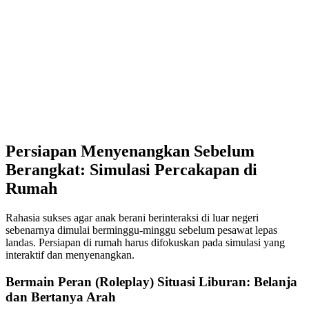
Persiapan Menyenangkan Sebelum
Berangkat: Simulasi Percakapan di
Rumah
Rahasia sukses agar anak berani berinteraksi di luar negeri
sebenarnya dimulai berminggu-minggu sebelum pesawat lepas
landas. Persiapan di rumah harus difokuskan pada simulasi yang
interaktif dan menyenangkan.
Bermain Peran (Roleplay) Situasi Liburan: Belanja
dan Bertanya Arah