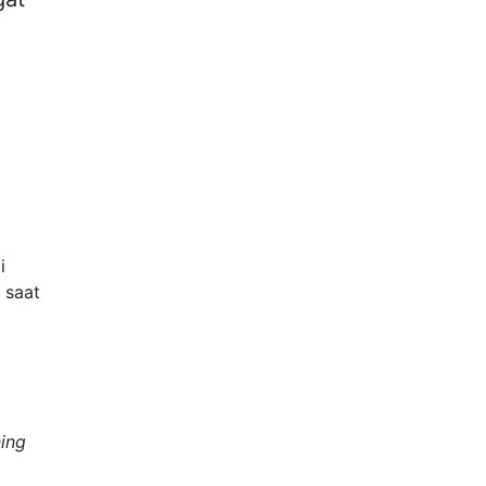
i
 saat
ning