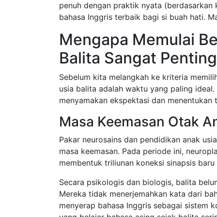
penuh dengan praktik nyata (berdasarkan 
bahasa Inggris terbaik bagi si buah hati. Ma
Mengapa Memulai Bela
Balita Sangat Pentin
Sebelum kita melangkah ke kriteria memil
usia balita adalah waktu yang paling idea
menyamakan ekspektasi dan menentukan t
Masa Keemasan Otak An
Pakar neurosains dan pendidikan anak usia
masa keemasan. Pada periode ini, neuropl
membentuk triliunan koneksi sinapsis baru 
Secara psikologis dan biologis, balita bel
Mereka tidak menerjemahkan kata dari bah
menyerap bahasa Inggris sebagai sistem k
yang belajar bahasa asing sejak balita seri