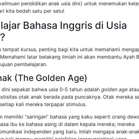
keilmuan pendidikan anak usia dini) untuk menemukan kela
ri kita bedah satu per satu!
jar Bahasa Inggris di Usia
g?
ih tempat kursus, penting bagi kita untuk memahami
menga
l. Memahami latar belakang ilmiah ini akan membantu Ayah 
ujuan pembelajaran.
ak (The Golden Age)
 dini sepakat bahwa usia 0-5 tahun adalah
golden age
ata
astisitas otak anak berada pada puncaknya. Otak mereka 
setiap kali mereka terpapar stimulus.
um memiliki “saringan” bahasa yang kaku seperti orang dew
asa ibu ke bahasa asing di dalam kepala mereka; mereka
omunikasi independen yang baru. Inilah mengapa anak-ana
ng kali mampu memiliki pelafalan (
pronunciation
) yang