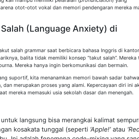
 karena otot-otot vokal dan memori pendengaran mereka m
Salah (Language Anxiety) di
akut salah
grammar
saat berbicara bahasa Inggris di kanto
ariknya, balita tidak memiliki konsep “takut salah”. Mereka 
urna. Mereka hanya ingin berkomunikasi dan bermain.
 yang suportif, kita menanamkan memori bawah sadar bahw
 dan merupakan proses yang alami. Kepercayaan diri ini a
saat mereka memasuki usia sekolah dasar dan menengah.
 untuk langsung bisa merangkai kalimat sempur
gan kosakata tunggal (seperti
‘Apple!’
atau
‘Red
bu. Ini adalah fenomena
code-mixing
yang san