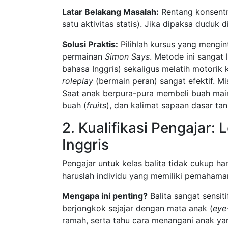
Latar Belakang Masalah:
Rentang konsentra
satu aktivitas statis). Jika dipaksa duduk
Solusi Praktis:
Pilihlah kursus yang mengin
permainan
Simon Says
. Metode ini sangat 
bahasa Inggris) sekaligus melatih motorik 
roleplay
(bermain peran) sangat efektif. Mis
Saat anak berpura-pura membeli buah main
buah (
fruits
), dan kalimat sapaan dasar tan
2. Kualifikasi Pengajar:
Inggris
Pengajar untuk kelas balita tidak cukup ha
haruslah individu yang memiliki pemahaman 
Mengapa ini penting?
Balita sangat sensit
berjongkok sejajar dengan mata anak (
eye
ramah, serta tahu cara menangani anak ya