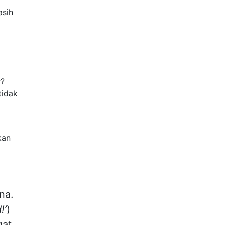
asih
r?
tidak
a
kan
na.
!’
)
gat