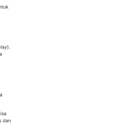
ntuk
i
lay
).
a
ka
isa
s dan