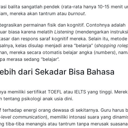
si balita sangatlah pendek (rata-rata hanya 10-15 menit u
 diam, mereka akan tantrum atau
burnout
.
tegrasikan permainan fisik dan kognitif. Contohnya adalah
luar biasa karena melatih
Listening
(mendengarkan instruks
kasar dan respons saraf kognitif mereka. Selain itu, metode
alnya, kelas disulap menjadi area “belanja” (
shopping rolep
an, mereka secara otomatis belajar angka (
numbers
), nam
pa merasa sedang “belajar”.
 Lebih dari Sekadar Bisa Bahasa
nya memiliki sertifikat TOEFL atau IELTS yang tinggi. Mere
tentang psikologi anak usia dini.
if terhadap energi orang dewasa di sekitarnya. Guru harus b
-level communication
), memiliki intonasi suara yang dinami
ng tiba-tiba menangis atau tantrum tanpa merusak suasana