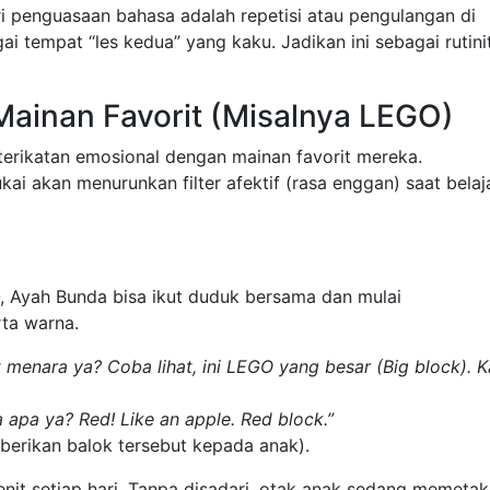
ari penguasaan bahasa adalah repetisi atau pengulangan di
i tempat “les kedua” yang kaku. Jadikan ini sebagai rutini
ainan Favorit (Misalnya LEGO)
erikatan emosional dengan mainan favorit mereka.
 akan menurunkan filter afektif (rasa enggan) saat belaja
, Ayah Bunda bisa ikut duduk bersama dan mulai
rta warna.
menara ya? Coba lihat, ini LEGO yang besar (Big block). K
 apa ya? Red! Like an apple. Red block.”
erikan balok tersebut kepada anak).
nit setiap hari. Tanpa disadari, otak anak sedang memeta