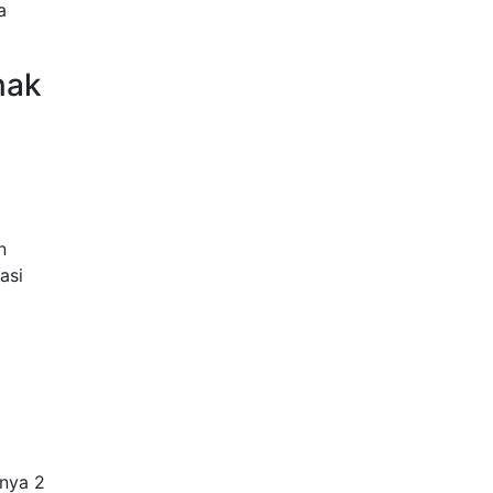
a
nak
n
asi
nya 2