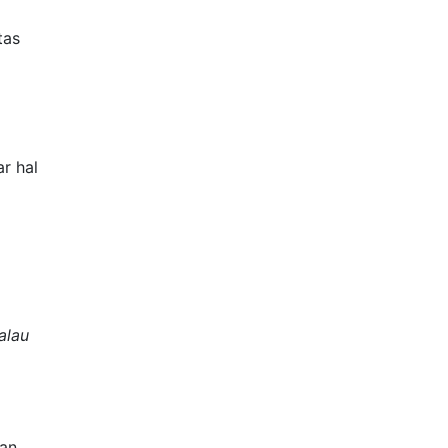
tas
r hal
alau
kan