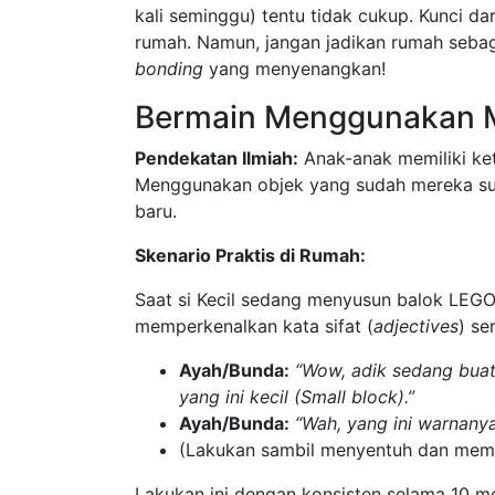
kali seminggu) tentu tidak cukup. Kunci d
rumah. Namun, jangan jadikan rumah sebaga
bonding
yang menyenangkan!
Bermain Menggunakan M
Pendekatan Ilmiah:
Anak-anak memiliki ket
Menggunakan objek yang sudah mereka sukai
baru.
Skenario Praktis di Rumah:
Saat si Kecil sedang menyusun balok LEGO
memperkenalkan kata sifat (
adjectives
) se
Ayah/Bunda:
“Wow, adik sedang buat 
yang ini kecil (Small block).”
Ayah/Bunda:
“Wah, yang ini warnanya
(Lakukan sambil menyentuh dan memb
Lakukan ini dengan konsisten selama 10 me