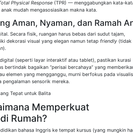
Total Physical Response
(TPR) — menggabungkan kata-kat
r anak mudah mengasosiasikan makna kata.
yang Aman, Nyaman, dan Ramah A
tal. Secara fisik, ruangan harus bebas dari sudut tajam,
ki dekorasi visual yang elegan namun tetap
friendly
(tidak
on
).
tal (seperti layar interaktif atau tablet), pastikan kurasi
rus bertindak bagaikan “perisai bercahaya” yang memberika
 atau elemen yang mengganggu, murni berfokus pada visualis
a pengalaman sensorik mereka.
agaimana Memperkuat
 di Rumah?
idikan bahasa Inggris ke tempat kursus (yang mungkin ha