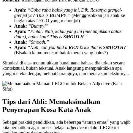
Ayah:
“Coba raba balok yang ini, Dik. Rasanya grenjel-
grenjel ya? This is
BUMPY
.”
(Menggosokkan jari anak ke
bagian atas LEGO yang menonjol).
Anak:
“Bumpy!”
Ayah:
“Pintar! Nah, kalau yang ini (menunjukkan balok
datar), halus kan? This is
SMOOTH
.”
Anak:
“Smooth.”
Ayah:
“Nah, can you find a
RED
brick that is
SMOOTH
?”
(Bisakah kamu mencari balok merah yang halus?)
Simulasi di atas menunjukkan bagaimana bahasa diajarkan secara
kontekstual, bukan tekstual. Anak langsung mempraktikkan apa
yang mereka dengar, melihat barangnya, dan merasakan teksturnya.
Tips dari Ahli: Memaksimalkan
Penyerapan Kosa Kata Anak
Sebagai praktisi pendidikan, ada beberapa “aturan emas” yang wajib
kita perhatikan agar proses belajar
adjective
melalui LEGO ini
berjalan mulus dan minim stres.