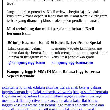
tepat!
Jangan biarkan potensi si Kecil terlewat begitu saja. Amankan
kursi untuk masa depan si Kecil hari ini! Kami memiliki program
terbaik yang dirancang khusus oleh pakar pendidikan anak.
Mari terhubung dan mulai perjalanan hebat si Kecil
bersama kami:
📸 Intip Keseruan Kami!
🌐 Konsultasi & Promo Spesial
Lihat keseruan belajar
Kunjungi website kami sekarang
harian dan tips bermanfaat
untuk mengklaim promo spesial dan
lainnya di Instagram kami.
konsultasi pendidikan gratis!
@kampunginggrismm
kampunginggrismm.com
Kampung Inggris MM: Di Mana Bahasa Inggris Terasa
Seperti Bermain!
aktivitas lego untuk edukasi
aktivitas literasi anak
belajar bahasa
inggris dengan lego
belajar descriptive words
belajar sambil bermain
lego
cara mengajarkan kata sifat bahasa inggris
creative learning
methods
daftar adjective untuk anak
kosakata kata sifat bahasa
inggris
kosakata warna dan bentuk lego
materi adjective paud dan
sd
media pembelajaran kreatif
metode belajar adjective anak