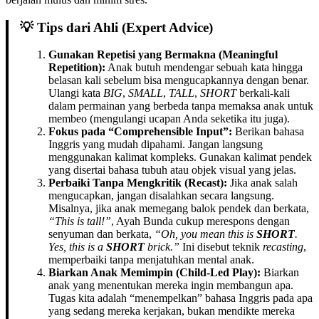
💡 Tips dari Ahli (Expert Advice)
Gunakan Repetisi yang Bermakna (Meaningful
Repetition):
Anak butuh mendengar sebuah kata hingga
belasan kali sebelum bisa mengucapkannya dengan benar.
Ulangi kata
BIG
,
SMALL
,
TALL
,
SHORT
berkali-kali
dalam permainan yang berbeda tanpa memaksa anak untuk
membeo (mengulangi ucapan Anda seketika itu juga).
Fokus pada “Comprehensible Input”:
Berikan bahasa
Inggris yang mudah dipahami. Jangan langsung
menggunakan kalimat kompleks. Gunakan kalimat pendek
yang disertai bahasa tubuh atau objek visual yang jelas.
Perbaiki Tanpa Mengkritik (Recast):
Jika anak salah
mengucapkan, jangan disalahkan secara langsung.
Misalnya, jika anak memegang balok pendek dan berkata,
“This is tall!”
, Ayah Bunda cukup merespons dengan
senyuman dan berkata,
“Oh, you mean this is
SHORT
.
Yes, this is a
SHORT
brick.”
Ini disebut teknik
recasting
,
memperbaiki tanpa menjatuhkan mental anak.
Biarkan Anak Memimpin (Child-Led Play):
Biarkan
anak yang menentukan mereka ingin membangun apa.
Tugas kita adalah “menempelkan” bahasa Inggris pada apa
yang sedang mereka kerjakan, bukan mendikte mereka