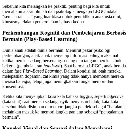
Sebelum kita melangkah ke praktik, penting bagi kita untuk
memahami alasan ilmiah dan psikologis mengapa LEGO adalah
“senjata rahasia” yang luar biasa untuk pendidikan anak usia dini,
khususnya dalam pemerolehan bahasa kedua.
Perkembangan Kognitif dan Pembelajaran Berbasis
Bermain (Play-Based Learning)
Dunia anak adalah dunia bermain. Menurut pakar psikologi
perkembangan, anak-anak menyerap informasi paling maksimal
ketika mereka sedang bersenang-senang dan tangan mereka sibuk
bekerja (pembelajaran
hands-on
). Saat bermain LEGO, anak berada
dalam fase
Play-Based Learning
. Dalam kondisi ini, otak mereka
melepaskan dopamin, zat kimia yang tidak hanya membuat mereka
merasa bahagia, tetapi juga meningkatkan fungsi memori dan
konsentrasi.
Ketika kita menyelipkan kosa kata bahasa Inggris, seperti
adjective
(kata sifat) saat mereka sedang asyik menyusun balok, kata-kata
tersebut tidak disimpan di memori jangka pendek sebagai “hafalan”,
melainkan masuk ke memori jangka panjang sebagai “pengalaman
bermain”.
Koneksi Visual dan Sensori dalam Memahami