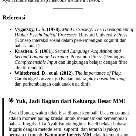
Ayah Bunda sudah siap mencoba metode ini besok?
Referensi
Vygotsky, L. S. (1978).
Mind in Society: The Development of
Higher Psychological Processes.
Harvard University Press.
(Konsep interaksi sosial dalam perkembangan kognitif dan
bahasa anak).
Krashen, S. (1981).
Second Language Acquisition and
Second Language Learning.
Pergamon Press. (Pentingnya
Comprehensible Input
dan lingkungan belajar dengan filter
afektif rendah).
Whitebread, D., et al. (2012).
The Importance of Play.
Cambridge University. (Kaitan antara
play-based learning
dan perkembangan otak anak usia dini).
🌟 Yuk, Jadi Bagian dari Keluarga Besar MM!
Ayah Bunda, waktu tidak bisa diputar kembali. Usia emas anak
adalah momen paling krusial untuk menanamkan kemampuan
bahasa Inggris. Jika Ayah Bunda ingin si Kecil belajar bahasa
Inggris dengan metode seru, suportif, dan terarah layaknya
bermain di rumah,
Kampung Inggris MM
adalah tempat yang