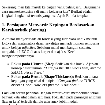
Sekarang, mari kita masuk ke bagian yang paling seru. Bagaimana
cara mengeksekusinya di ruang keluarga kita? Berikut adalah
langkah-langkah sistematis yang bisa Ayah Bunda terapkan.
1. Persiapan: Menyortir Kepingan Berdasarkan
Karakteristik (Sorting)
Aktivitas menyortir adalah fondasi yang luar biasa untuk melatih
logika dan matematika dasar, sekaligus menjadi momen sempurna
untuk belajar
adjective
. Sebelum mulai membangun sesuatu,
tumpahkan LEGO di atas karpet dan ajak si Kecil
mengelompokkannya.
Fokus pada Ukuran (Size):
Sediakan dua kotak. Ajarkan
konsep dasar ukuran.
“Let’s put the BIG pieces here, and the
SMALL pieces there.”
Fokus pada Bentuk (Shape/Thickness):
Bedakan antara
kepingan yang tebal dan tipis.
“Can you find the THICK
bricks? Good! Now let’s find the THIN ones.”
Lakukan secara perlahan. Jangan terburu-buru memberikan terlalu
banyak kata sifat dalam satu hari. Fokuslah pada pasangan antonim
(lawan kata) terlebih dahulu agar anak lebih mudah