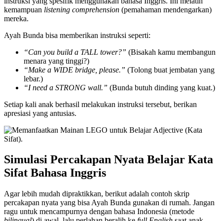
instruksi yang spesifik menggunakan bahasa Inggris. Ini melatih
kemampuan
listening comprehension
(pemahaman mendengarkan)
mereka.
Ayah Bunda bisa memberikan instruksi seperti:
“Can you build a TALL tower?”
(Bisakah kamu membangun
menara yang tinggi?)
“Make a WIDE bridge, please.”
(Tolong buat jembatan yang
lebar.)
“I need a STRONG wall.”
(Bunda butuh dinding yang kuat.)
Setiap kali anak berhasil melakukan instruksi tersebut, berikan
apresiasi yang antusias.
Simulasi Percakapan Nyata Belajar Kata
Sifat Bahasa Inggris
Agar lebih mudah dipraktikkan, berikut adalah contoh skrip
percakapan nyata yang bisa Ayah Bunda gunakan di rumah. Jangan
ragu untuk mencampurnya dengan bahasa Indonesia (metode
bilingual
) di awal, lalu perlahan beralih ke
full English
saat anak