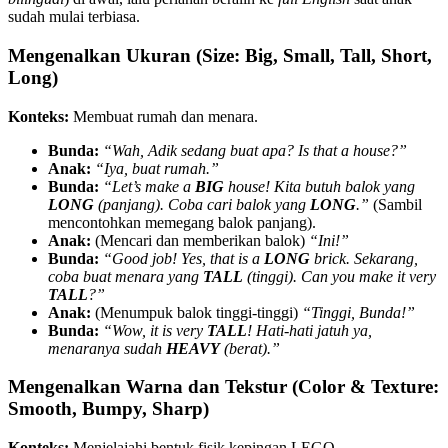
sudah mulai terbiasa.
Mengenalkan Ukuran (Size: Big, Small, Tall, Short,
Long)
Konteks:
Membuat rumah dan menara.
Bunda:
“Wah, Adik sedang buat apa? Is that a house?”
Anak:
“Iya, buat rumah.”
Bunda:
“Let’s make a
BIG
house! Kita butuh balok yang
LONG
(panjang). Coba cari balok yang
LONG
.”
(Sambil
mencontohkan memegang balok panjang).
Anak:
(Mencari dan memberikan balok)
“Ini!”
Bunda:
“Good job! Yes, that is a
LONG
brick. Sekarang,
coba buat menara yang
TALL
(tinggi). Can you make it very
TALL
?”
Anak:
(Menumpuk balok tinggi-tinggi)
“Tinggi, Bunda!”
Bunda:
“Wow, it is very
TALL
! Hati-hati jatuh ya,
menaranya sudah
HEAVY
(berat).”
Mengenalkan Warna dan Tekstur (Color & Texture:
Smooth, Bumpy, Sharp)
Konteks:
Menjelajahi bentuk fisik kepingan LEGO.