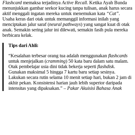
Flashcard
memaksa terjadinya
Active Recall
. Ketika Ayah Bunda
menunjukkan gambar seekor kucing tanpa tulisan, anak harus secara
aktif menggali ingatan mereka untuk menemukan kata
“Cat”
.
Usaha keras dari otak untuk memanggil informasi inilah yang
menciptakan jalur saraf (
neural pathways
) yang sangat kuat di otak
anak. Semakin sering jalur ini dilewati, semakin fasih pula mereka
berbicara kelak.
Tips dari Ahli:
“Kesalahan terbesar orang tua adalah menggunakan
flashcards
untuk menjejalkan (
cramming
) 50 kata baru dalam satu malam.
Otak pembelajar usia dini tidak bekerja seperti
flashdisk
.
Gunakan maksimal 5 hingga 7 kartu baru setiap sesinya.
Lakukan secara rutin selama 10 menit setiap hari, bukan 2 jam di
akhir pekan. Konsistensi harian jauh lebih superior daripada
intensitas yang dipaksakan.” –
Pakar Akuisisi Bahasa Anak