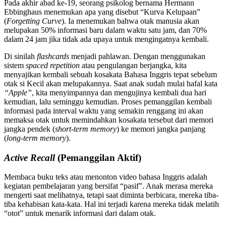
Pada akhir abad ke-19, seorang psikolog bernama Hermann
Ebbinghaus menemukan apa yang disebut “Kurva Kelupaan”
(
Forgetting Curve
). Ia menemukan bahwa otak manusia akan
melupakan 50% informasi baru dalam waktu satu jam, dan 70%
dalam 24 jam jika tidak ada upaya untuk mengingatnya kembali.
Di sinilah
flashcards
menjadi pahlawan. Dengan menggunakan
sistem
spaced repetition
atau pengulangan berjangka, kita
menyajikan kembali sebuah kosakata Bahasa Inggris tepat sebelum
otak si Kecil akan melupakannya. Saat anak sudah mulai hafal kata
“Apple”
, kita menyimpannya dan mengujinya kembali dua hari
kemudian, lalu seminggu kemudian. Proses pemanggilan kembali
informasi pada interval waktu yang semakin renggang ini akan
memaksa otak untuk memindahkan kosakata tersebut dari memori
jangka pendek (
short-term memory
) ke memori jangka panjang
(
long-term memory
).
Active Recall
(Pemanggilan Aktif)
Membaca buku teks atau menonton video bahasa Inggris adalah
kegiatan pembelajaran yang bersifat “pasif”. Anak merasa mereka
mengerti saat melihatnya, tetapi saat diminta berbicara, mereka tiba-
tiba kehabisan kata-kata. Hal ini terjadi karena mereka tidak melatih
“otot” untuk menarik informasi dari dalam otak.