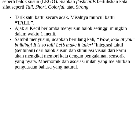
seperti balok susun (LEGO). Siapkan
flashcards
bertuliskan kata
sifat seperti
Tall
,
Short
,
Colorful
, atau
Strong
.
Tarik satu kartu secara acak. Misalnya muncul kartu
“TALL”
.
Ajak si Kecil berlomba menyusun balok setinggi mungkin
dalam waktu 1 menit.
Sambil menyusun, ucapkan berulang kali,
“Wow, look at your
building! It is so tall! Let’s make it taller!”
Integrasi taktil
(sentuhan) dari balok susun dan stimulasi visual dari kartu
akan mengikat memori kata dengan pengalaman sensorik
yang nyata. Mnemomik dan asosiasi inilah yang melahirkan
penguasaan bahasa yang natural.