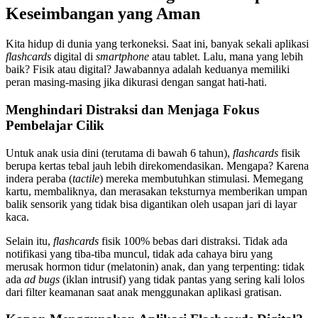
Keseimbangan yang Aman
Kita hidup di dunia yang terkoneksi. Saat ini, banyak sekali aplikasi
flashcards
digital di
smartphone
atau tablet. Lalu, mana yang lebih
baik? Fisik atau digital? Jawabannya adalah keduanya memiliki
peran masing-masing jika dikurasi dengan sangat hati-hati.
Menghindari Distraksi dan Menjaga Fokus
Pembelajar Cilik
Untuk anak usia dini (terutama di bawah 6 tahun),
flashcards
fisik
berupa kertas tebal jauh lebih direkomendasikan. Mengapa? Karena
indera peraba (
tactile
) mereka membutuhkan stimulasi. Memegang
kartu, membaliknya, dan merasakan teksturnya memberikan umpan
balik sensorik yang tidak bisa digantikan oleh usapan jari di layar
kaca.
Selain itu,
flashcards
fisik 100% bebas dari distraksi. Tidak ada
notifikasi yang tiba-tiba muncul, tidak ada cahaya biru yang
merusak hormon tidur (melatonin) anak, dan yang terpenting: tidak
ada
ad bugs
(iklan intrusif) yang tidak pantas yang sering kali lolos
dari filter keamanan saat anak menggunakan aplikasi gratisan.