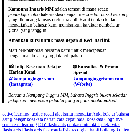
Kampung Inggris MM
adalah tempat di mana setiap
pembelajar cilik
diakomodasi dengan metode
fun-based learning
yang dirancang khusus oleh para ahli. Kami tidak sekadar
mengajarkan bahasa; kami membangun karakter pembelajar
global yang tangguh!
Amankan kursi untuk masa depan si Kecil hari ini!
Mari berkolaborasi bersama kami untuk menciptakan
pengalaman belajar yang tak terlupakan.
📸 Intip Keseruan Belajar
🌐 Konsultasi & Promo
Harian Kami
Spesial
@kampunginggrismm
kampunginggrismm.com
(Instagram)
(Website)
Bersama Kampung Inggris MM, bahasa Inggris bukan sekadar
pelajaran, melainkan petualangan yang membahagiakan!
active learning.
active recall
alat bantu mengajar
Anki
belajar bahasa
asing
belajar kosakata harian
cara cepat hafal kosakata
Cognitive
science in learning
DIY flashcards
edukasi interaktif.
efektivitas
flashcards
Flashcards
flashcards fisik vs digital
habit building
konten