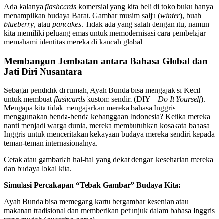
Ada kalanya
flashcards
komersial yang kita beli di toko buku hanya
menampilkan budaya Barat. Gambar musim salju (
winter
), buah
blueberry
, atau
pancakes
. Tidak ada yang salah dengan itu, namun
kita memiliki peluang emas untuk memodernisasi cara pembelajar
memahami identitas mereka di kancah global.
Membangun Jembatan antara Bahasa Global dan
Jati Diri Nusantara
Sebagai pendidik di rumah, Ayah Bunda bisa mengajak si Kecil
untuk membuat
flashcards
kustom sendiri (DIY –
Do It Yourself
).
Mengapa kita tidak mengajarkan mereka bahasa Inggris
menggunakan benda-benda kebanggaan Indonesia? Ketika mereka
nanti menjadi warga dunia, mereka membutuhkan kosakata bahasa
Inggris untuk menceritakan kekayaan budaya mereka sendiri kepada
teman-teman internasionalnya.
Cetak atau gambarlah hal-hal yang dekat dengan keseharian mereka
dan budaya lokal kita.
Simulasi Percakapan “Tebak Gambar” Budaya Kita:
Ayah Bunda bisa memegang kartu bergambar kesenian atau
makanan tradisional dan memberikan petunjuk dalam bahasa Inggris