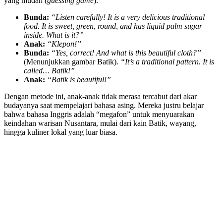
yang mudah (
guessing game
).
Bunda:
“Listen carefully! It is a very delicious traditional
food. It is sweet, green, round, and has liquid palm sugar
inside. What is it?”
Anak:
“Klepon!”
Bunda:
“Yes, correct! And what is this beautiful cloth?”
(Menunjukkan gambar Batik).
“It’s a traditional pattern. It is
called… Batik!”
Anak:
“Batik is beautiful!”
Dengan metode ini, anak-anak tidak merasa tercabut dari akar
budayanya saat mempelajari bahasa asing. Mereka justru belajar
bahwa bahasa Inggris adalah “megafon” untuk menyuarakan
keindahan warisan Nusantara, mulai dari kain Batik, wayang,
hingga kuliner lokal yang luar biasa.