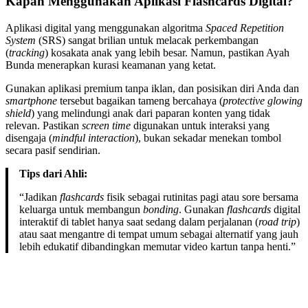
Kapan Menggunakan Aplikasi Flashcards Digital?
Aplikasi digital yang menggunakan algoritma
Spaced Repetition
System
(SRS) sangat brilian untuk melacak perkembangan
(
tracking
) kosakata anak yang lebih besar. Namun, pastikan Ayah
Bunda menerapkan kurasi keamanan yang ketat.
Gunakan aplikasi premium tanpa iklan, dan posisikan diri Anda dan
smartphone
tersebut bagaikan tameng bercahaya (
protective glowing
shield
) yang melindungi anak dari paparan konten yang tidak
relevan. Pastikan
screen time
digunakan untuk interaksi yang
disengaja (
mindful interaction
), bukan sekadar menekan tombol
secara pasif sendirian.
Tips dari Ahli:
“Jadikan
flashcards
fisik sebagai rutinitas pagi atau sore bersama
keluarga untuk membangun
bonding
. Gunakan
flashcards
digital
interaktif di tablet hanya saat sedang dalam perjalanan (
road trip
)
atau saat mengantre di tempat umum sebagai alternatif yang jauh
lebih edukatif dibandingkan memutar video kartun tanpa henti.”