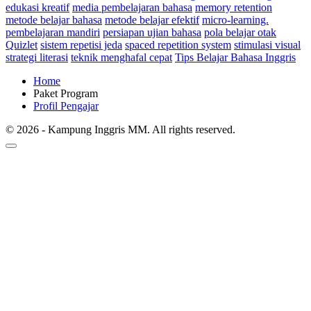
edukasi kreatif
media pembelajaran bahasa
memory retention
metode belajar bahasa
metode belajar efektif
micro-learning.
pembelajaran mandiri
persiapan ujian bahasa
pola belajar otak
Quizlet
sistem repetisi jeda
spaced repetition system
stimulasi visual
strategi literasi
teknik menghafal cepat
Tips Belajar Bahasa Inggris
Home
Paket Program
Profil Pengajar
© 2026 - Kampung Inggris MM. All rights reserved.