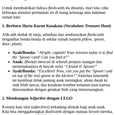
Untuk membuktikan bahwa
flashcards
itu dinamis, mari kita coba
beberapa simulasi permainan ini di ruang keluarga atau halaman
rumah kita!
1. Berburu Harta Karun Kosakata (
Vocabulary Treasure Hunt
)
Alih-alih duduk di meja, sebarkan dan sembunyikan
flashcards
bergambar benda-benda di sekitar rumah (seperti
pillow
,
spoon
,
door
,
plant
).
Ayah/Bunda:
“Alright, captain! Your mission today is to find
the ‘Spoon’ card! Can you find it?”
Anak:
(Berlari mencari di seluruh penjuru ruangan dan
menemukannya di bawah sofa)
“I found it! Spoon!”
Ayah/Bunda:
“Excellent! Now, can you put the ‘Spoon’ card
on top of the real spoon in the kitchen?”
Aktivitas kinestetik
ini membuat detak jantung anak meningkat, aliran darah ke
otak lebih lancar, dan kosakata tersebut tertanam kuat karena
diasosiasikan dengan gerakan fisik yang menyenangkan.
2. Membangun Adjective dengan LEGO
Konsep kata sifat (
adjectives
) terkadang abstrak bagi anak-anak.
Kita bisa menggabungkan
flashcards
dengan mainan favorit mereka,