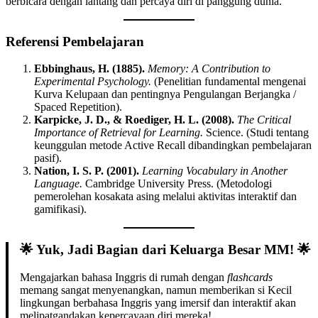
berbicara dengan lantang dan percaya diri di panggung dunia.
Referensi Pembelajaran
Ebbinghaus, H. (1885).
Memory: A Contribution to
Experimental Psychology.
(Penelitian fundamental mengenai
Kurva Kelupaan dan pentingnya Pengulangan Berjangka /
Spaced Repetition).
Karpicke, J. D., & Roediger, H. L. (2008).
The Critical
Importance of Retrieval for Learning.
Science. (Studi tentang
keunggulan metode Active Recall dibandingkan pembelajaran
pasif).
Nation, I. S. P. (2001).
Learning Vocabulary in Another
Language.
Cambridge University Press. (Metodologi
pemerolehan kosakata asing melalui aktivitas interaktif dan
gamifikasi).
🌟 Yuk, Jadi Bagian dari Keluarga Besar MM! 🌟
Mengajarkan bahasa Inggris di rumah dengan
flashcards
memang sangat menyenangkan, namun memberikan si Kecil
lingkungan berbahasa Inggris yang imersif dan interaktif akan
melipatgandakan kepercayaan diri mereka!