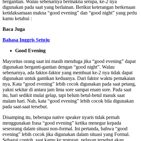
bergantian. Walau sebenarnya bermakna serupa, ke-2 nya
digunakan pada saat yang berlainan. Berikut keterangan berkenaan
ketidaksamaan makna “good evening” dan “good night” yang perlu
kamu ketahui :
Baca Juga
Bahasa Inggris Setuju
Good Evening
Mayoritas orang saat ini masih menduga jika “good evening” dapat
digunakan berganti-gantian dengan “good night”. Walau
sebenarnya, ada faktor-faktor yang membuat ke-2 nya tidak dapat
digunakan untuk gantikan keduanya. Dari faktor waktu pemakaian
nya, Kata “good evening” lebih cocok digunakan pada saat petang,
yakni sekitar di antara jam lima sore sampai enam sore. Pada saat
itu, hari sedikit mulai gelap, tapi belum betul-betul masuk saat
malam hari. Nah, kata “good evening” lebih cocok bila digunakan
pada saat-saat tersebut.
Disamping itu, beberapa native speaker nyaris tidak pernah
menggunakan frasa “good evening” ketika menegur kepada
seseorang dalam situasi non-formal. Ini pertanda, bahwa “good
evening” lebih cocok jika digunakan dalam situasi yang Formal.
Sebagai contoh, saat kamu ke restoran, pelayan tersebut akan