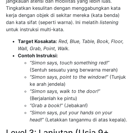
jangkauan atensi dan mobilitas yang lebih luas.
Tingkatkan kesulitan dengan menggabungkan kata
kerja dengan objek di sekitar mereka (kata benda)
dan kata sifat (seperti warna). Ini melatih
listening
untuk instruksi multi-kata.
Target Kosakata:
Red, Blue, Table, Book, Floor,
Wall, Grab, Point, Walk.
Contoh Instruksi:
“Simon says, touch something red!”
(Sentuh sesuatu yang berwarna merah)
“Simon says, point to the window!”
(Tunjuk
ke arah jendela)
“Simon says, walk to the door!”
(Berjalanlah ke pintu)
“Grab a book!”
(Jebakan!)
“Simon says, put your hands on your
head!”
(Letakkan tanganmu di atas kepala).
Level 3: Lanjutan (Usia 9+