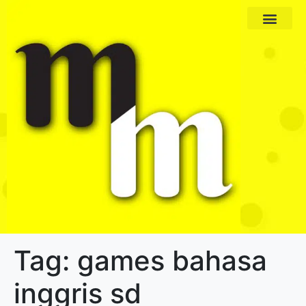
Paket Program
Profil Pengajar
Tag:
games bahasa
inggris sd