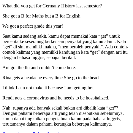
What did you get for Germany History last semester?
She got a B for Maths but a B for English.
We got a perfect grade this year!
Saat kamu sedang sakit, kamu dapat memakai kata “get” untuk
bercerita ke seseorang berkenaan penyakit yang kamu alami. Kata
“get” di sini memiliki makna, “memperoleh penyakit”. Ada contoh-
contoh kalimat yang memiliki kandungan kata “get” dengan arti itu
dengan bahasa Inggris, sebagai berikut:
Ani got the flu and couldn’t come here.
Rina gets a headache every time She go to the beach.
I think I can not make it because I am getting hot.
Rendi gets a coronavirus and he needs to be hospitalized.
Nah, rupanya ada banyak sekali bukan arti dibalik kata “get”?
Dengan pahami beberapa arti yang telah disebutkan sebelumnya,
kamu dapat tingkatkan pengetahuan kamu pada bahasa Inggris,
terutamanya dalam pahami kerangka beberapa kalimatnya.