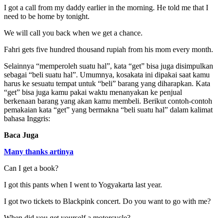
I got a call from my daddy earlier in the morning. He told me that I
need to be home by tonight.
We will call you back when we get a chance.
Fahri gets five hundred thousand rupiah from his mom every month.
Selainnya “memperoleh suatu hal”, kata “get” bisa juga disimpulkan
sebagai “beli suatu hal”. Umumnya, kosakata ini dipakai saat kamu
harus ke sesuatu tempat untuk “beli” barang yang diharapkan. Kata
“get” bisa juga kamu pakai waktu menanyakan ke penjual
berkenaan barang yang akan kamu membeli. Berikut contoh-contoh
pemakaian kata “get” yang bermakna “beli suatu hal” dalam kalimat
bahasa Inggris:
Baca Juga
Many thanks artinya
Can I get a book?
I got this pants when I went to Yogyakarta last year.
I got two tickets to Blackpink concert. Do you want to go with me?
When did you get yourself a motorcycle?