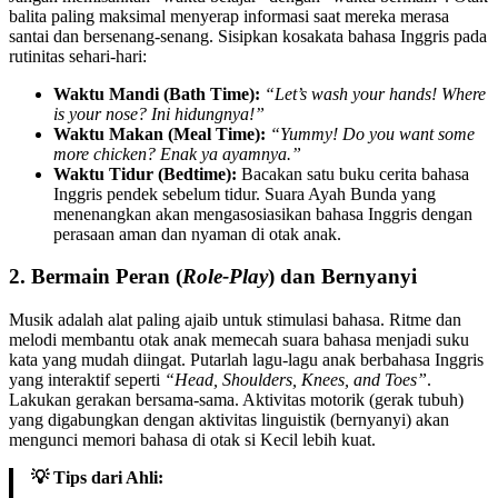
balita paling maksimal menyerap informasi saat mereka merasa
santai dan bersenang-senang. Sisipkan kosakata bahasa Inggris pada
rutinitas sehari-hari:
Waktu Mandi (Bath Time):
“Let’s wash your hands! Where
is your nose? Ini hidungnya!”
Waktu Makan (Meal Time):
“Yummy! Do you want some
more chicken? Enak ya ayamnya.”
Waktu Tidur (Bedtime):
Bacakan satu buku cerita bahasa
Inggris pendek sebelum tidur. Suara Ayah Bunda yang
menenangkan akan mengasosiasikan bahasa Inggris dengan
perasaan aman dan nyaman di otak anak.
2. Bermain Peran (
Role-Play
) dan Bernyanyi
Musik adalah alat paling ajaib untuk stimulasi bahasa. Ritme dan
melodi membantu otak anak memecah suara bahasa menjadi suku
kata yang mudah diingat. Putarlah lagu-lagu anak berbahasa Inggris
yang interaktif seperti
“Head, Shoulders, Knees, and Toes”
.
Lakukan gerakan bersama-sama. Aktivitas motorik (gerak tubuh)
yang digabungkan dengan aktivitas linguistik (bernyanyi) akan
mengunci memori bahasa di otak si Kecil lebih kuat.
💡 Tips dari Ahli: