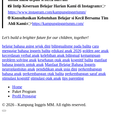
📸
Intip Keseruan Belajar Harian Kami di Instagram:
👉
https://www.instagram.com/kampunginggrismm/
🌐
Konsultasikan Kebutuhan Belajar si Kecil Bersama Tim
Ahli Kami:
👉
https://kampunginggrismm.com/
Let’s build a brighter future for our children, together!
belajar bahasa asing sejak dini
bilingualisme pada balita
cara
mengajar bahasa inggris balita
edukasi anak 2026
golden age anak
kecerdasan verbal anak
kelebihan anak bilingual
kemampuan
problem solving anak
kesehatan otak anak
kognitif balita
manfaat
bahasa inggris untuk anak
Manfaat Belajar Bahasa Inggris
neuroplastisitas anak
pendidikan anak usia dini
perkembangan
bahasa anak
perkembangan otak balita
perkembangan saraf anak
stimulasi kognitif
stimulasi otak anak
tips parenting
Home
Paket Program
Profil Pengajar
© 2026 - Kampung Inggris MM. All rights reserved.