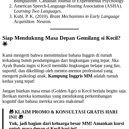
Bilingualism
. Canadian Journal of Experimental Psychology.
American Speech-Language-Hearing Association (ASHA).
Learning Two Languages
.
Kuhl, P. K. (2010).
Brain Mechanisms in Early Language
Acquisition
. Neuron.
Siap Mendukung Masa Depan Gemilang si Kecil?
🌟
Kami mengerti bahwa menstimulasi bahasa Inggris di rumah
terkadang butuh pendampingan dari lingkungan yang tepat. Jika
Ayah Bunda ingin si Kecil memiliki lingkungan belajar yang
fun
,
suportif, dan dikelilingi oleh mentor-mentor profesional yang
mengerti psikologi anak,
Kampung Inggris MM
adalah rumah
kedua yang tepat!
Jangan biarkan masa emas (Golden Age) si Kecil berlalu begitu saja.
Berikan mereka komunitas yang mendukung perkembangan
kognitif dan bahasa mereka secara maksimal!
🎁 KLAIM PROMO & KONSULTASI GRATIS HARI
INI! 🎁
Yuk, jadi bagian dari keluarga besar MM! Amankan kursi
untuk masa depan si Kecil hari ini!