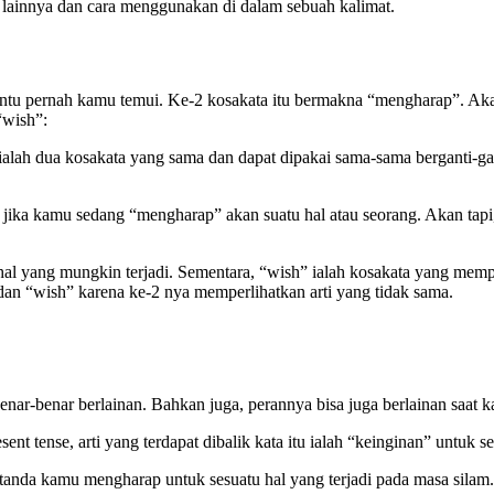
a lainnya dan cara menggunakan di dalam sebuah kalimat.
entu pernah kamu temui. Ke-2 kosakata itu bermakna “mengharap”. Aka
“wish”:
lah dua kosakata yang sama dan dapat dipakai sama-sama berganti-gant
ika kamu sedang “mengharap” akan suatu hal atau seorang. Akan tapi, a
l yang mungkin terjadi. Sementara, “wish” ialah kosakata yang memper
an “wish” karena ke-2 nya memperlihatkan arti yang tidak sama.
benar-benar berlainan. Bahkan juga, perannya bisa juga berlainan saat
t tense, arti yang terdapat dibalik kata itu ialah “keinginan” untuk s
rtanda kamu mengharap untuk sesuatu hal yang terjadi pada masa silam