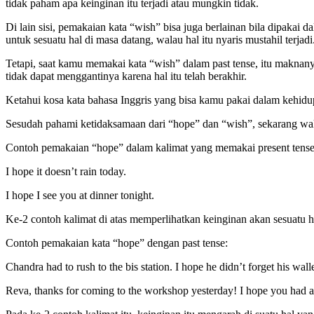
tidak paham apa keinginan itu terjadi atau mungkin tidak.
Di lain sisi, pemakaian kata “wish” bisa juga berlainan bila dipakai
untuk sesuatu hal di masa datang, walau hal itu nyaris mustahil terjadi
Tetapi, saat kamu memakai kata “wish” dalam past tense, itu maknan
tidak dapat menggantinya karena hal itu telah berakhir.
Ketahui kosa kata bahasa Inggris yang bisa kamu pakai dalam kehidup
Sesudah pahami ketidaksamaan dari “hope” dan “wish”, sekarang wak
Contoh pemakaian “hope” dalam kalimat yang memakai present tense
I hope it doesn’t rain today.
I hope I see you at dinner tonight.
Ke-2 contoh kalimat di atas memperlihatkan keinginan akan sesuatu h
Contoh pemakaian kata “hope” dengan past tense:
Chandra had to rush to the bis station. I hope he didn’t forget his walle
Reva, thanks for coming to the workshop yesterday! I hope you had a