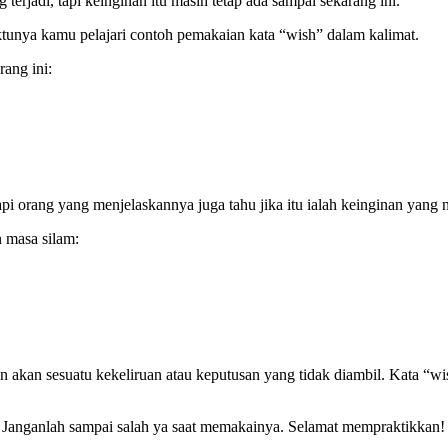
 terjadi, tapi keinginan itu masih tetap ada sampai sekarang ini.
tunya kamu pelajari contoh pemakaian kata “wish” dalam kalimat.
ang ini:
pi orang yang menjelaskannya juga tahu jika itu ialah keinginan yang ny
 masa silam:
n akan sesuatu kekeliruan atau keputusan yang tidak diambil. Kata “wi
Janganlah sampai salah ya saat memakainya. Selamat mempraktikkan!