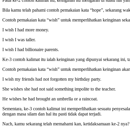
Pada ke-2 contoh kalimat itu, keinginan itu mengarah di suatu hal yang
Bila kamu telah pahami contoh pemakaian kata “hope”, sekarang wak
Contoh pemakaian kata “wish” untuk memperlihatkan keinginan sekar
I wish I had more money.
I wish I was taller.
I wish I had billionaire parents.
Ke-3 contoh kalimat itu ialah keinginan yang dipunyai sekarang ini, ta
Contoh pemakaian kata “wish” untuk memperlihatkan keinginan akan
I wish my friends had not forgotten my birthday party.
She wishes she had not said something impolite to the teacher.
He wishes he had brought an umbrella or a raincoat.
Sementara, ke-3 contoh kalimat ini memperlihatkan sesuatu penyesala
dengan masa silam dan hal itu pasti tidak dapat terjadi.
Nach, kamu sekarang telah memahami kan, ketidaksamaan ke-2 nya? 