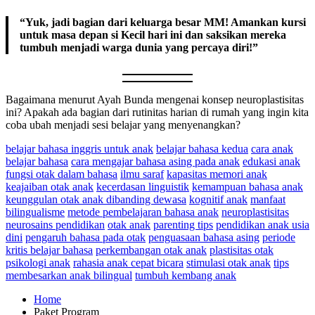
“Yuk, jadi bagian dari keluarga besar MM! Amankan kursi
untuk masa depan si Kecil hari ini dan saksikan mereka
tumbuh menjadi warga dunia yang percaya diri!”
Bagaimana menurut Ayah Bunda mengenai konsep neuroplastisitas
ini? Apakah ada bagian dari rutinitas harian di rumah yang ingin kita
coba ubah menjadi sesi belajar yang menyenangkan?
belajar bahasa inggris untuk anak
belajar bahasa kedua
cara anak
belajar bahasa
cara mengajar bahasa asing pada anak
edukasi anak
fungsi otak dalam bahasa
ilmu saraf
kapasitas memori anak
keajaiban otak anak
kecerdasan linguistik
kemampuan bahasa anak
keunggulan otak anak dibanding dewasa
kognitif anak
manfaat
bilingualisme
metode pembelajaran bahasa anak
neuroplastisitas
neurosains pendidikan
otak anak
parenting tips
pendidikan anak usia
dini
pengaruh bahasa pada otak
penguasaan bahasa asing
periode
kritis belajar bahasa
perkembangan otak anak
plastisitas otak
psikologi anak
rahasia anak cepat bicara
stimulasi otak anak
tips
membesarkan anak bilingual
tumbuh kembang anak
Home
Paket Program