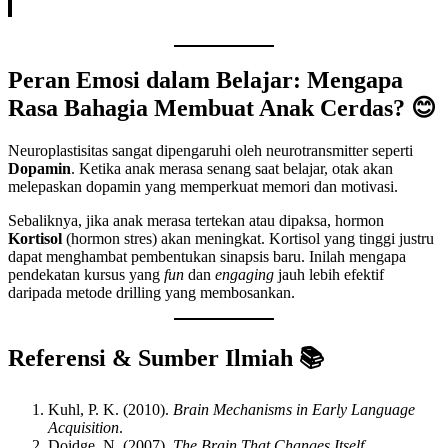
Peran Emosi dalam Belajar: Mengapa
Rasa Bahagia Membuat Anak Cerdas? 😊
Neuroplastisitas sangat dipengaruhi oleh neurotransmitter seperti
Dopamin
. Ketika anak merasa senang saat belajar, otak akan
melepaskan dopamin yang memperkuat memori dan motivasi.
Sebaliknya, jika anak merasa tertekan atau dipaksa, hormon
Kortisol
(hormon stres) akan meningkat. Kortisol yang tinggi justru
dapat menghambat pembentukan sinapsis baru. Inilah mengapa
pendekatan kursus yang
fun
dan
engaging
jauh lebih efektif
daripada metode drilling yang membosankan.
Referensi & Sumber Ilmiah 📚
Kuhl, P. K. (2010).
Brain Mechanisms in Early Language
Acquisition
.
Doidge, N. (2007).
The Brain That Changes Itself
.