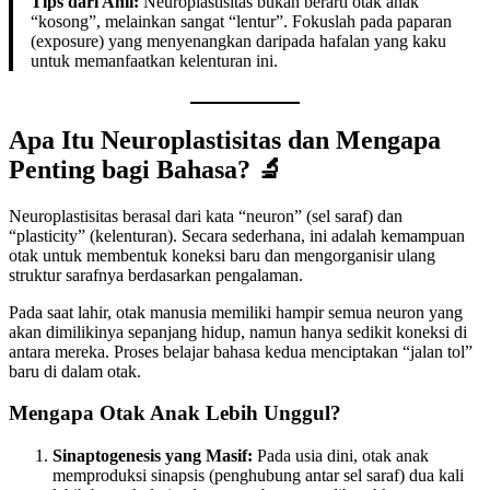
Tips dari Ahli:
Neuroplastisitas bukan berarti otak anak
“kosong”, melainkan sangat “lentur”. Fokuslah pada paparan
(exposure) yang menyenangkan daripada hafalan yang kaku
untuk memanfaatkan kelenturan ini.
Apa Itu Neuroplastisitas dan Mengapa
Penting bagi Bahasa? 🔬
Neuroplastisitas berasal dari kata “neuron” (sel saraf) dan
“plasticity” (kelenturan). Secara sederhana, ini adalah kemampuan
otak untuk membentuk koneksi baru dan mengorganisir ulang
struktur sarafnya berdasarkan pengalaman.
Pada saat lahir, otak manusia memiliki hampir semua neuron yang
akan dimilikinya sepanjang hidup, namun hanya sedikit koneksi di
antara mereka. Proses belajar bahasa kedua menciptakan “jalan tol”
baru di dalam otak.
Mengapa Otak Anak Lebih Unggul?
Sinaptogenesis yang Masif:
Pada usia dini, otak anak
memproduksi sinapsis (penghubung antar sel saraf) dua kali