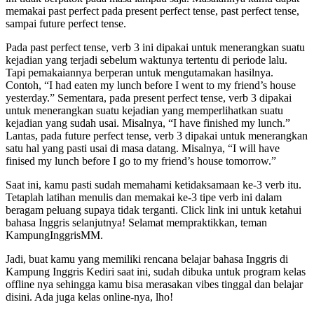
memakai past perfect pada present perfect tense, past perfect tense,
sampai future perfect tense.
Pada past perfect tense, verb 3 ini dipakai untuk menerangkan suatu
kejadian yang terjadi sebelum waktunya tertentu di periode lalu.
Tapi pemakaiannya berperan untuk mengutamakan hasilnya.
Contoh, “I had eaten my lunch before I went to my friend’s house
yesterday.” Sementara, pada present perfect tense, verb 3 dipakai
untuk menerangkan suatu kejadian yang memperlihatkan suatu
kejadian yang sudah usai. Misalnya, “I have finished my lunch.”
Lantas, pada future perfect tense, verb 3 dipakai untuk menerangkan
satu hal yang pasti usai di masa datang. Misalnya, “I will have
finised my lunch before I go to my friend’s house tomorrow.”
Saat ini, kamu pasti sudah memahami ketidaksamaan ke-3 verb itu.
Tetaplah latihan menulis dan memakai ke-3 tipe verb ini dalam
beragam peluang supaya tidak terganti. Click link ini untuk ketahui
bahasa Inggris selanjutnya! Selamat mempraktikkan, teman
KampungInggrisMM.
Jadi, buat kamu yang memiliki rencana belajar bahasa Inggris di
Kampung Inggris Kediri saat ini, sudah dibuka untuk program kelas
offline nya sehingga kamu bisa merasakan vibes tinggal dan belajar
disini. Ada juga kelas online-nya, lho!