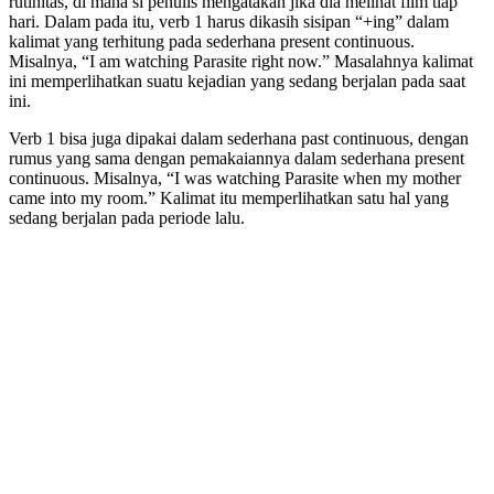
rutinitas, di mana si penulis mengatakan jika dia melihat film tiap
hari. Dalam pada itu, verb 1 harus dikasih sisipan “+ing” dalam
kalimat yang terhitung pada sederhana present continuous.
Misalnya, “I am watching Parasite right now.” Masalahnya kalimat
ini memperlihatkan suatu kejadian yang sedang berjalan pada saat
ini.
Verb 1 bisa juga dipakai dalam sederhana past continuous, dengan
rumus yang sama dengan pemakaiannya dalam sederhana present
continuous. Misalnya, “I was watching Parasite when my mother
came into my room.” Kalimat itu memperlihatkan satu hal yang
sedang berjalan pada periode lalu.