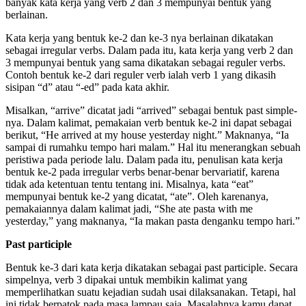
banyak kata kerja yang verb 2 dan 3 mempunyai bentuk yang
berlainan.
Kata kerja yang bentuk ke-2 dan ke-3 nya berlainan dikatakan
sebagai irregular verbs. Dalam pada itu, kata kerja yang verb 2 dan
3 mempunyai bentuk yang sama dikatakan sebagai reguler verbs.
Contoh bentuk ke-2 dari reguler verb ialah verb 1 yang dikasih
sisipan “d” atau “-ed” pada kata akhir.
Misalkan, “arrive” dicatat jadi “arrived” sebagai bentuk past simple-
nya. Dalam kalimat, pemakaian verb bentuk ke-2 ini dapat sebagai
berikut, “He arrived at my house yesterday night.” Maknanya, “Ia
sampai di rumahku tempo hari malam.” Hal itu menerangkan sebuah
peristiwa pada periode lalu. Dalam pada itu, penulisan kata kerja
bentuk ke-2 pada irregular verbs benar-benar bervariatif, karena
tidak ada ketentuan tentu tentang ini. Misalnya, kata “eat”
mempunyai bentuk ke-2 yang dicatat, “ate”. Oleh karenanya,
pemakaiannya dalam kalimat jadi, “She ate pasta with me
yesterday,” yang maknanya, “Ia makan pasta denganku tempo hari.”
Past participle
Bentuk ke-3 dari kata kerja dikatakan sebagai past participle. Secara
simpelnya, verb 3 dipakai untuk membikin kalimat yang
memperlihatkan suatu kejadian sudah usai dilaksanakan. Tetapi, hal
ini tidak berpatok pada masa lampau saja. Masalahnya kamu dapat