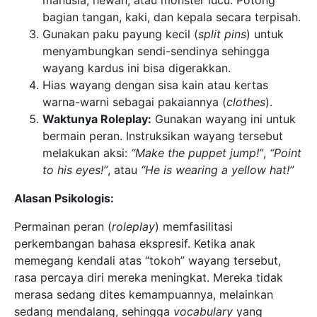
manusia, hewan, atau monster lucu. Potong
bagian tangan, kaki, dan kepala secara terpisah.
Gunakan paku payung kecil (
split pins
) untuk
menyambungkan sendi-sendinya sehingga
wayang kardus ini bisa digerakkan.
Hias wayang dengan sisa kain atau kertas
warna-warni sebagai pakaiannya (
clothes
).
Waktunya Roleplay:
Gunakan wayang ini untuk
bermain peran. Instruksikan wayang tersebut
melakukan aksi:
“Make the puppet jump!”
,
“Point
to his eyes!”
, atau
“He is wearing a yellow hat!”
Alasan Psikologis:
Permainan peran (
roleplay
) memfasilitasi
perkembangan bahasa ekspresif. Ketika anak
memegang kendali atas “tokoh” wayang tersebut,
rasa percaya diri mereka meningkat. Mereka tidak
merasa sedang dites kemampuannya, melainkan
sedang mendalang, sehingga
vocabulary
yang