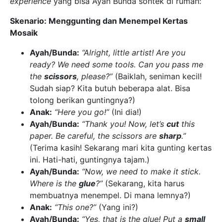
experience
yang bisa Ayah Bunda sontek di rumah:
Skenario: Menggunting dan Menempel Kertas
Mosaik
Ayah/Bunda:
“Alright, little artist! Are you
ready? We need some tools. Can you pass me
the
scissors
, please?”
(Baiklah, seniman kecil!
Sudah siap? Kita butuh beberapa alat. Bisa
tolong berikan guntingnya?)
Anak:
“Here you go!”
(Ini dia!)
Ayah/Bunda:
“Thank you! Now, let’s
cut
this
paper. Be careful, the scissors are
sharp
.”
(Terima kasih! Sekarang mari kita gunting kertas
ini. Hati-hati, guntingnya tajam.)
Ayah/Bunda:
“Now, we need to make it stick.
Where is the
glue
?”
(Sekarang, kita harus
membuatnya menempel. Di mana lemnya?)
Anak:
“This one?”
(Yang ini?)
Ayah/Bunda:
“Yes, that is the glue! Put a
small