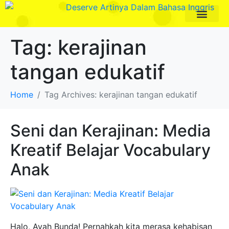
Paket Program
Profil Pengajar
Tag:
kerajinan
tangan edukatif
Home
Tag Archives: kerajinan tangan edukatif
Seni dan Kerajinan: Media
Kreatif Belajar Vocabulary
Anak
Halo, Ayah Bunda! Pernahkah kita merasa kehabisan