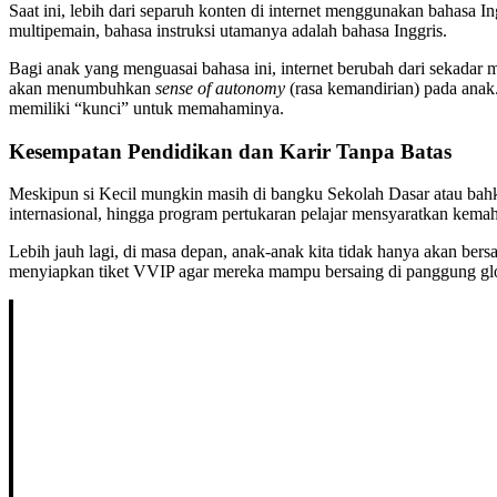
Saat ini, lebih dari separuh konten di internet menggunakan bahasa I
multipemain, bahasa instruksi utamanya adalah bahasa Inggris.
Bagi anak yang menguasai bahasa ini, internet berubah dari sekadar
akan menumbuhkan
sense of autonomy
(rasa kemandirian) pada anak.
memiliki “kunci” untuk memahaminya.
Kesempatan Pendidikan dan Karir Tanpa Batas
Meskipun si Kecil mungkin masih di bangku Sekolah Dasar atau bahkan
internasional, hingga program pertukaran pelajar mensyaratkan kemah
Lebih jauh lagi, di masa depan, anak-anak kita tidak hanya akan bers
menyiapkan tiket VVIP agar mereka mampu bersaing di panggung glo