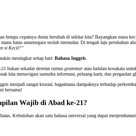
 betapa cepatnya dunia berubah di sekitar kita? Bayangkan masa kecil
i mana batas antarnegara seolah memudar. Di tengah laju perubahan abad 
n si Kecil?”
akin meningkat setiap hari:
Bahasa Inggris
.
e-21 bukan sekadar deretan rumus
grammar
atau hafalan kosakata untuk
nak kita menavigasi samudra informasi, peluang karir, dan pergaulan g
gris menjadi sangat krusial, bagaimana dampaknya terhadap perkemban
ini bersama!
pilan Wajib di Abad ke-21?
 batas. Kebutuhan akan satu bahasa universal yang dapat menjembatani