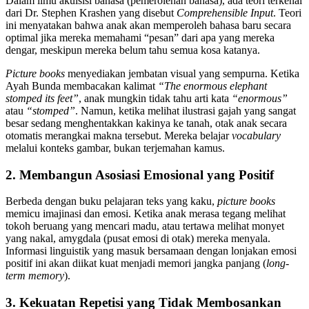
Dalam ilmu akuisisi bahasa (pemerolehan bahasa), ada teori terkenal
dari Dr. Stephen Krashen yang disebut
Comprehensible Input
. Teori
ini menyatakan bahwa anak akan memperoleh bahasa baru secara
optimal jika mereka memahami “pesan” dari apa yang mereka
dengar, meskipun mereka belum tahu semua kosa katanya.
Picture books
menyediakan jembatan visual yang sempurna. Ketika
Ayah Bunda membacakan kalimat
“The enormous elephant
stomped its feet”
, anak mungkin tidak tahu arti kata
“enormous”
atau
“stomped”
. Namun, ketika melihat ilustrasi gajah yang sangat
besar sedang menghentakkan kakinya ke tanah, otak anak secara
otomatis merangkai makna tersebut. Mereka belajar
vocabulary
melalui konteks gambar, bukan terjemahan kamus.
2. Membangun Asosiasi Emosional yang Positif
Berbeda dengan buku pelajaran teks yang kaku,
picture books
memicu imajinasi dan emosi. Ketika anak merasa tegang melihat
tokoh beruang yang mencari madu, atau tertawa melihat monyet
yang nakal, amygdala (pusat emosi di otak) mereka menyala.
Informasi linguistik yang masuk bersamaan dengan lonjakan emosi
positif ini akan diikat kuat menjadi memori jangka panjang (
long-
term memory
).
3. Kekuatan Repetisi yang Tidak Membosankan