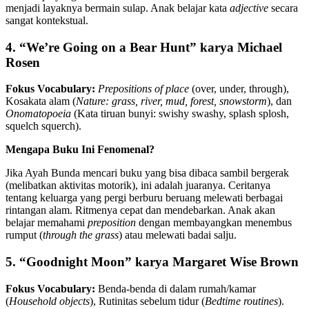
menjadi layaknya bermain sulap. Anak belajar kata
adjective
secara
sangat kontekstual.
4. “We’re Going on a Bear Hunt” karya Michael
Rosen
Fokus Vocabulary:
Prepositions of place
(over, under, through),
Kosakata alam (
Nature: grass, river, mud, forest, snowstorm
), dan
Onomatopoeia
(Kata tiruan bunyi: swishy swashy, splash splosh,
squelch squerch).
Mengapa Buku Ini Fenomenal?
Jika Ayah Bunda mencari buku yang bisa dibaca sambil bergerak
(melibatkan aktivitas motorik), ini adalah juaranya. Ceritanya
tentang keluarga yang pergi berburu beruang melewati berbagai
rintangan alam. Ritmenya cepat dan mendebarkan. Anak akan
belajar memahami
preposition
dengan membayangkan menembus
rumput (
through the grass
) atau melewati badai salju.
5. “Goodnight Moon” karya Margaret Wise Brown
Fokus Vocabulary:
Benda-benda di dalam rumah/kamar
(
Household objects
), Rutinitas sebelum tidur (
Bedtime routines
).