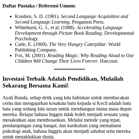
Daftar Pustaka / Referensi Umum:
Krashen, S. D. (1981).
Second Language Acquisition and
Second Language Learning
. Pergamon Press.
Whitehurst, G. J., et al. (1988).
Accelerating Language
Development through Picture Book Reading
. Developmental
Psychology.
Carle, E. (1969).
The Very Hungry Caterpillar
. World
Publishing Company.
Fox, M. (2001).
Reading Magic: Why Reading Aloud to Our
Children Will Change Their Lives Forever
. Harcourt.
Investasi Terbaik Adalah Pendidikan, Mulailah
Sekarang Bersama Kami!
Ayah Bunda, setiap detik yang kita habiskan untuk membacakan
cerita dan mengajarkan kosakata baru kepada si Kecil adalah batu
bata yang sedang kita susun untuk membangun istana masa depan
mereka. Belajar bahasa Inggris tidak boleh menjadi sesuatu yang
menakutkan atau membosankan. Melalui metode yang tepat,
pendampingan yang hangat, dan kurikulum yang memahami
psikologi anak, bahasa Inggris akan menjadi sahabat setia mereka
untuk menaklukkan dunia.