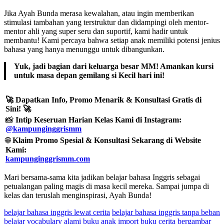
Jika Ayah Bunda merasa kewalahan, atau ingin memberikan
stimulasi tambahan yang terstruktur dan didampingi oleh mentor-
mentor ahli yang super seru dan suportif, kami hadir untuk
membantu! Kami percaya bahwa setiap anak memiliki potensi jenius
bahasa yang hanya menunggu untuk dibangunkan.
Yuk, jadi bagian dari keluarga besar MM! Amankan kursi
untuk masa depan gemilang si Kecil hari ini!
🚀 Dapatkan Info, Promo Menarik & Konsultasi Gratis di
Sini! 🚀
📸
Intip Keseruan Harian Kelas Kami di Instagram:
@kampunginggrismm
🌐
Klaim Promo Spesial & Konsultasi Sekarang di Website
Kami:
kampunginggrismm.com
Mari bersama-sama kita jadikan belajar bahasa Inggris sebagai
petualangan paling magis di masa kecil mereka. Sampai jumpa di
kelas dan teruslah menginspirasi, Ayah Bunda!
belajar bahasa inggris lewat cerita
belajar bahasa inggris tanpa beban
belajar vocabulary alami
buku anak import
buku cerita bergambar