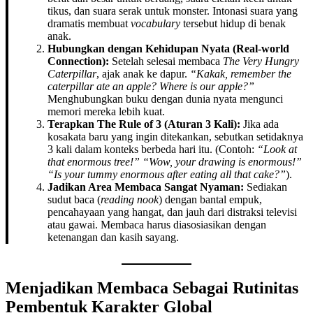
tikus, dan suara serak untuk monster. Intonasi suara yang
dramatis membuat
vocabulary
tersebut hidup di benak
anak.
Hubungkan dengan Kehidupan Nyata (Real-world
Connection):
Setelah selesai membaca
The Very Hungry
Caterpillar
, ajak anak ke dapur.
“Kakak, remember the
caterpillar ate an apple? Where is our apple?”
Menghubungkan buku dengan dunia nyata mengunci
memori mereka lebih kuat.
Terapkan The Rule of 3 (Aturan 3 Kali):
Jika ada
kosakata baru yang ingin ditekankan, sebutkan setidaknya
3 kali dalam konteks berbeda hari itu. (Contoh:
“Look at
that enormous tree!” “Wow, your drawing is enormous!”
“Is your tummy enormous after eating all that cake?”
).
Jadikan Area Membaca Sangat Nyaman:
Sediakan
sudut baca (
reading nook
) dengan bantal empuk,
pencahayaan yang hangat, dan jauh dari distraksi televisi
atau gawai. Membaca harus diasosiasikan dengan
ketenangan dan kasih sayang.
Menjadikan Membaca Sebagai Rutinitas
Pembentuk Karakter Global