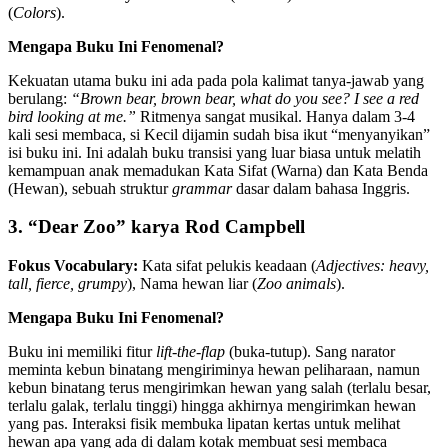
(
Colors
).
Mengapa Buku Ini Fenomenal?
Kekuatan utama buku ini ada pada pola kalimat tanya-jawab yang
berulang:
“Brown bear, brown bear, what do you see? I see a red
bird looking at me.”
Ritmenya sangat musikal. Hanya dalam 3-4
kali sesi membaca, si Kecil dijamin sudah bisa ikut “menyanyikan”
isi buku ini. Ini adalah buku transisi yang luar biasa untuk melatih
kemampuan anak memadukan Kata Sifat (Warna) dan Kata Benda
(Hewan), sebuah struktur
grammar
dasar dalam bahasa Inggris.
3. “Dear Zoo” karya Rod Campbell
Fokus Vocabulary:
Kata sifat pelukis keadaan (
Adjectives: heavy,
tall, fierce, grumpy
), Nama hewan liar (
Zoo animals
).
Mengapa Buku Ini Fenomenal?
Buku ini memiliki fitur
lift-the-flap
(buka-tutup). Sang narator
meminta kebun binatang mengiriminya hewan peliharaan, namun
kebun binatang terus mengirimkan hewan yang salah (terlalu besar,
terlalu galak, terlalu tinggi) hingga akhirnya mengirimkan hewan
yang pas. Interaksi fisik membuka lipatan kertas untuk melihat
hewan apa yang ada di dalam kotak membuat sesi membaca