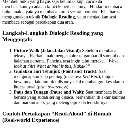
Membeli buku yang bagus saja belum cukup;
cara
kita
membacakannya adalah kunci keberhasilannya. Hindari membaca
buku anak layaknya membaca koran secara monoton. Kita harus
menggunakan teknik
Dialogic Reading
, yaitu menjadikan sesi
membaca sebagai percakapan dua arah.
Langkah-Langkah Dialogic Reading yang
Menggugah:
Picture Walk (Jalan-Jalan Visual):
Sebelum membaca
teksnya, biarkan anak mengeksplorasi gambar di sampul dan
halaman pertama. Pancing rasa ingin tahu mereka.
“Wow,
look at this! What animal is this, Kakak?”
Gunakan Jari Telunjuk (Point and Track):
Saat
mengucapkan kata penting (misalnya
Red Bird
), tunjuk
hewannya, lalu tunjuk tulisannya. Ini membangun kesadaran
literasi awal (
print awareness
).
Paus dan Tunggu (Pause and Wait):
Saat membaca buku
berima yang sudah sering dibaca, berhentilah di akhir kalimat
dan biarkan anak yang melengkapi kata terakhirnya.
Contoh Percakapan “Read-Aloud” di Rumah
(Real-world Experience)