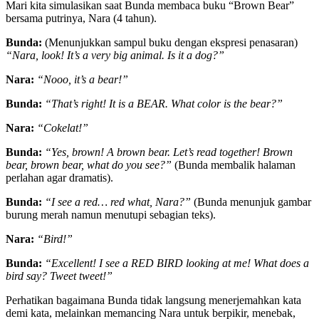
Mari kita simulasikan saat Bunda membaca buku “Brown Bear”
bersama putrinya, Nara (4 tahun).
Bunda:
(Menunjukkan sampul buku dengan ekspresi penasaran)
“Nara, look! It’s a very big animal. Is it a dog?”
Nara:
“Nooo, it’s a bear!”
Bunda:
“That’s right! It is a BEAR. What color is the bear?”
Nara:
“Cokelat!”
Bunda:
“Yes, brown! A brown bear. Let’s read together! Brown
bear, brown bear, what do you see?”
(Bunda membalik halaman
perlahan agar dramatis).
Bunda:
“I see a red… red what, Nara?”
(Bunda menunjuk gambar
burung merah namun menutupi sebagian teks).
Nara:
“Bird!”
Bunda:
“Excellent! I see a RED BIRD looking at me! What does a
bird say? Tweet tweet!”
Perhatikan bagaimana Bunda tidak langsung menerjemahkan kata
demi kata, melainkan memancing Nara untuk berpikir, menebak,