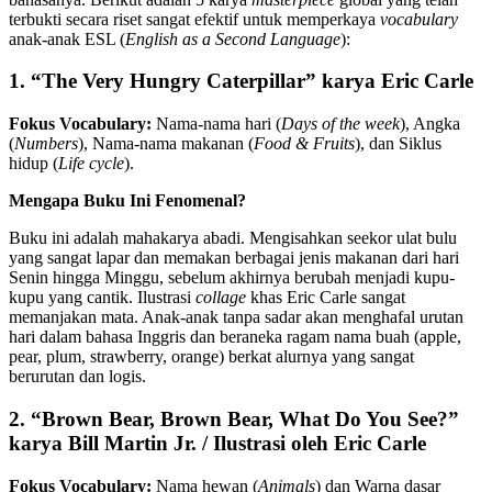
terbukti secara riset sangat efektif untuk memperkaya
vocabulary
anak-anak ESL (
English as a Second Language
):
1. “The Very Hungry Caterpillar” karya Eric Carle
Fokus Vocabulary:
Nama-nama hari (
Days of the week
), Angka
(
Numbers
), Nama-nama makanan (
Food & Fruits
), dan Siklus
hidup (
Life cycle
).
Mengapa Buku Ini Fenomenal?
Buku ini adalah mahakarya abadi. Mengisahkan seekor ulat bulu
yang sangat lapar dan memakan berbagai jenis makanan dari hari
Senin hingga Minggu, sebelum akhirnya berubah menjadi kupu-
kupu yang cantik. Ilustrasi
collage
khas Eric Carle sangat
memanjakan mata. Anak-anak tanpa sadar akan menghafal urutan
hari dalam bahasa Inggris dan beraneka ragam nama buah (apple,
pear, plum, strawberry, orange) berkat alurnya yang sangat
berurutan dan logis.
2. “Brown Bear, Brown Bear, What Do You See?”
karya Bill Martin Jr. / Ilustrasi oleh Eric Carle
Fokus Vocabulary:
Nama hewan (
Animals
) dan Warna dasar