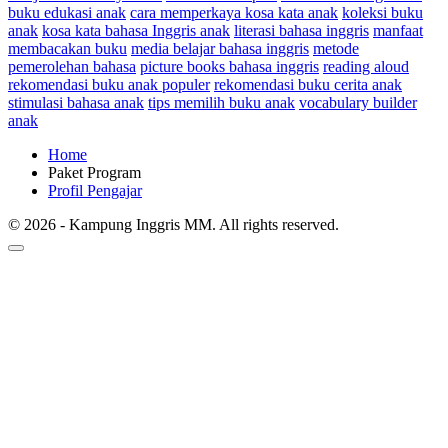
buku edukasi anak
cara memperkaya kosa kata anak
koleksi buku
anak
kosa kata bahasa Inggris anak
literasi bahasa inggris
manfaat
membacakan buku
media belajar bahasa inggris
metode
pemerolehan bahasa
picture books bahasa inggris
reading aloud
rekomendasi buku anak populer
rekomendasi buku cerita anak
stimulasi bahasa anak
tips memilih buku anak
vocabulary builder
anak
Home
Paket Program
Profil Pengajar
© 2026 - Kampung Inggris MM. All rights reserved.