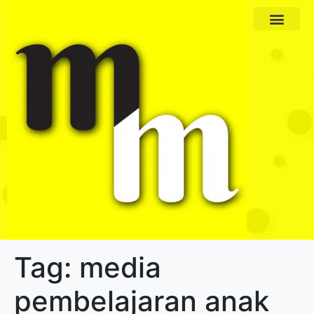
Paket Program
Profil Pengajar
Tag:
media
pembelajaran anak