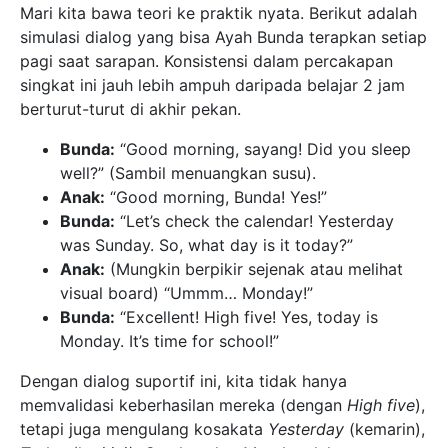
Mari kita bawa teori ke praktik nyata. Berikut adalah
simulasi dialog yang bisa Ayah Bunda terapkan setiap
pagi saat sarapan. Konsistensi dalam percakapan
singkat ini jauh lebih ampuh daripada belajar 2 jam
berturut-turut di akhir pekan.
Bunda:
“Good morning, sayang! Did you sleep
well?” (Sambil menuangkan susu).
Anak:
“Good morning, Bunda! Yes!”
Bunda:
“Let’s check the calendar! Yesterday
was Sunday. So, what day is it today?”
Anak:
(Mungkin berpikir sejenak atau melihat
visual board) “Ummm… Monday!”
Bunda:
“Excellent! High five! Yes, today is
Monday. It’s time for school!”
Dengan dialog suportif ini, kita tidak hanya
memvalidasi keberhasilan mereka (dengan
High five
),
tetapi juga mengulang kosakata
Yesterday
(kemarin),