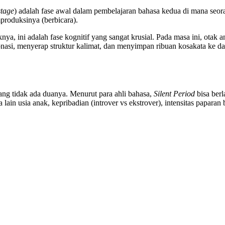
stage
) adalah fase awal dalam pembelajaran bahasa kedua di mana s
produksinya (berbicara).
knya, ini adalah fase kognitif yang sangat krusial. Pada masa ini, otak
asi, menyerap struktur kalimat, dan menyimpan ribuan kosakata ke d
 yang tidak ada duanya. Menurut para ahli bahasa,
Silent Period
bisa berl
in usia anak, kepribadian (introver vs ekstrover), intensitas paparan