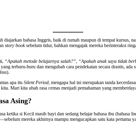
udah diajarkan bahasa Inggris, baik di rumah maupun di tempat kursu
kan
story book
sebelum tidur, bahkan mengajak mereka berinteraksi ring
ti,
“Apakah metode belajarnya salah?”
,
“Apakah anak saya tidak ber
ang terburu-buru dan mengubah cara pendekatan secara drastis, ada s
isu).
ntas apa itu
Silent Period
, mengapa hal ini merupakan tanda kecerdasan
cilik kita. Mari kita ubah rasa cemas menjadi pemahaman yang memberday
asa Asing?
masa ketika si Kecil masih bayi dan sedang belajar bahasa ibu (bahasa
bih—sebelum mereka akhirnya mampu mengucapkan satu kata pertama y