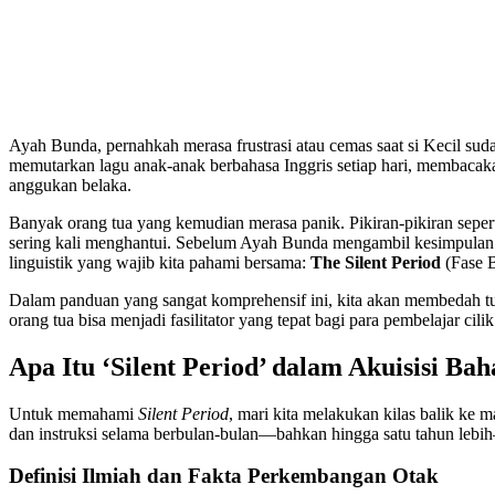
Ayah Bunda, pernahkah merasa frustrasi atau cemas saat si Kecil s
memutarkan lagu anak-anak berbahasa Inggris setiap hari, membaca
anggukan belaka.
Banyak orang tua yang kemudian merasa panik. Pikiran-pikiran seper
sering kali menghantui. Sebelum Ayah Bunda mengambil kesimpulan y
linguistik yang wajib kita pahami bersama:
The Silent Period
(Fase B
Dalam panduan yang sangat komprehensif ini, kita akan membedah tu
orang tua bisa menjadi fasilitator yang tepat bagi para pembelajar 
Apa Itu ‘Silent Period’ dalam Akuisisi Bah
Untuk memahami
Silent Period
, mari kita melakukan kilas balik ke 
dan instruksi selama berbulan-bulan—bahkan hingga satu tahun le
Definisi Ilmiah dan Fakta Perkembangan Otak