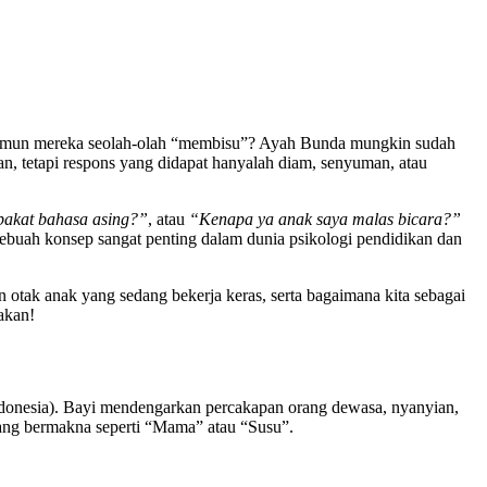
s, namun mereka seolah-olah “membisu”? Ayah Bunda mungkin sudah
an, tetapi respons yang didapat hanyalah diam, senyuman, atau
bakat bahasa asing?”
, atau
“Kenapa ya anak saya malas bicara?”
ebuah konsep sangat penting dalam dunia psikologi pendidikan dan
 otak anak yang sedang bekerja keras, serta bagaimana kita sebagai
akan!
 Indonesia). Bayi mendengarkan percakapan orang dewasa, nyanyian,
ang bermakna seperti “Mama” atau “Susu”.