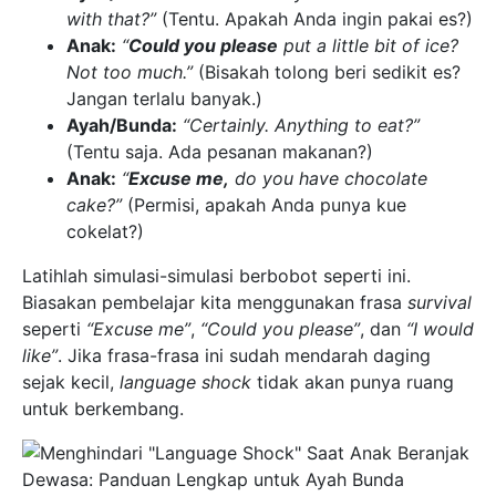
with that?”
(Tentu. Apakah Anda ingin pakai es?)
Anak:
“
Could you please
put a little bit of ice?
Not too much.”
(Bisakah tolong beri sedikit es?
Jangan terlalu banyak.)
Ayah/Bunda:
“Certainly. Anything to eat?”
(Tentu saja. Ada pesanan makanan?)
Anak:
“
Excuse me,
do you have chocolate
cake?”
(Permisi, apakah Anda punya kue
cokelat?)
Latihlah simulasi-simulasi berbobot seperti ini.
Biasakan pembelajar kita menggunakan frasa
survival
seperti
“Excuse me”
,
“Could you please”
, dan
“I would
like”
. Jika frasa-frasa ini sudah mendarah daging
sejak kecil,
language shock
tidak akan punya ruang
untuk berkembang.