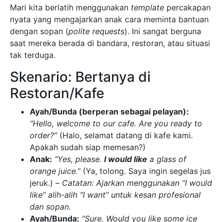
Mari kita berlatih menggunakan
template
percakapan
nyata yang mengajarkan anak cara meminta bantuan
dengan sopan (
polite requests
). Ini sangat berguna
saat mereka berada di bandara, restoran, atau situasi
tak terduga.
Skenario: Bertanya di
Restoran/Kafe
Ayah/Bunda (berperan sebagai pelayan):
“Hello, welcome to our cafe. Are you ready to
order?”
(Halo, selamat datang di kafe kami.
Apakah sudah siap memesan?)
Anak:
“Yes, please.
I would like
a glass of
orange juice.”
(Ya, tolong. Saya ingin segelas jus
jeruk.) –
Catatan: Ajarkan menggunakan “I would
like” alih-alih “I want” untuk kesan profesional
dan sopan.
Ayah/Bunda:
“Sure. Would you like some ice