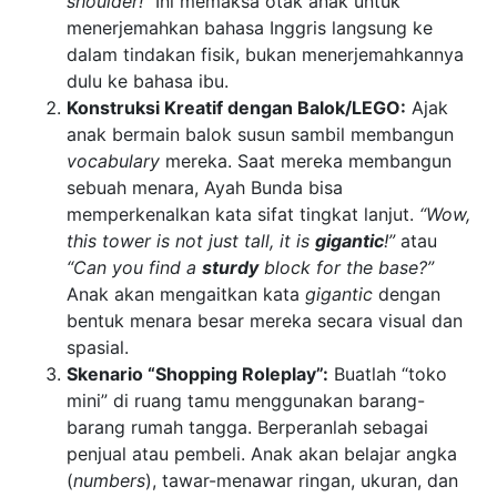
shoulder!”
Ini memaksa otak anak untuk
menerjemahkan bahasa Inggris langsung ke
dalam tindakan fisik, bukan menerjemahkannya
dulu ke bahasa ibu.
Konstruksi Kreatif dengan Balok/LEGO:
Ajak
anak bermain balok susun sambil membangun
vocabulary
mereka. Saat mereka membangun
sebuah menara, Ayah Bunda bisa
memperkenalkan kata sifat tingkat lanjut.
“Wow,
this tower is not just tall, it is
gigantic
!”
atau
“Can you find a
sturdy
block for the base?”
Anak akan mengaitkan kata
gigantic
dengan
bentuk menara besar mereka secara visual dan
spasial.
Skenario “Shopping Roleplay”:
Buatlah “toko
mini” di ruang tamu menggunakan barang-
barang rumah tangga. Berperanlah sebagai
penjual atau pembeli. Anak akan belajar angka
(
numbers
), tawar-menawar ringan, ukuran, dan