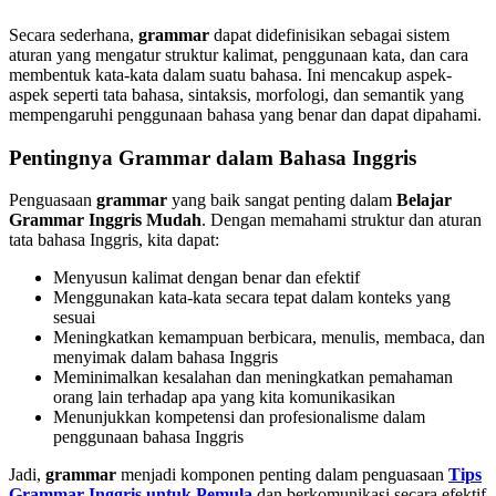
Secara sederhana,
grammar
dapat didefinisikan sebagai sistem
aturan yang mengatur struktur kalimat, penggunaan kata, dan cara
membentuk kata-kata dalam suatu bahasa. Ini mencakup aspek-
aspek seperti tata bahasa, sintaksis, morfologi, dan semantik yang
mempengaruhi penggunaan bahasa yang benar dan dapat dipahami.
Pentingnya Grammar dalam Bahasa Inggris
Penguasaan
grammar
yang baik sangat penting dalam
Belajar
Grammar Inggris Mudah
. Dengan memahami struktur dan aturan
tata bahasa Inggris, kita dapat:
Menyusun kalimat dengan benar dan efektif
Menggunakan kata-kata secara tepat dalam konteks yang
sesuai
Meningkatkan kemampuan berbicara, menulis, membaca, dan
menyimak dalam bahasa Inggris
Meminimalkan kesalahan dan meningkatkan pemahaman
orang lain terhadap apa yang kita komunikasikan
Menunjukkan kompetensi dan profesionalisme dalam
penggunaan bahasa Inggris
Jadi,
grammar
menjadi komponen penting dalam penguasaan
Tips
Grammar Inggris untuk Pemula
dan berkomunikasi secara efektif