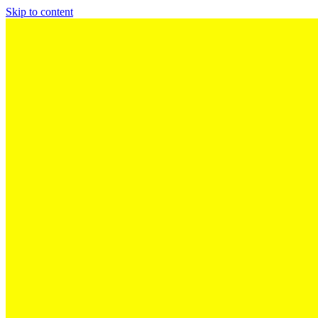
Skip to content