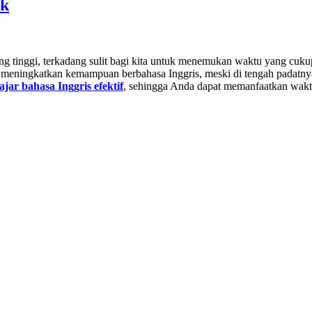
uk
ng tinggi, terkadang sulit bagi kita untuk menemukan waktu yang cuku
meningkatkan kemampuan berbahasa Inggris, meski di tengah padatnya ru
ajar bahasa Inggris efektif
, sehingga Anda dapat memanfaatkan wakt