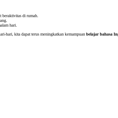
 beraktivitas di rumah.
iang.
malam hari.
ari-hari, kita dapat terus meningkatkan kemampuan
belajar bahasa In