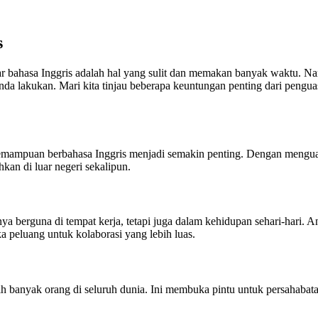
s
ar bahasa Inggris adalah hal yang sulit dan memakan banyak waktu. Na
da lakukan. Mari kita tinjau beberapa keuntungan penting dari pengu
kemampuan berbahasa Inggris menjadi semakin penting. Dengan menguas
kan di luar negeri sekalipun.
berguna di tempat kerja, tetapi juga dalam kehidupan sehari-hari. An
a peluang untuk kolaborasi yang lebih luas.
h banyak orang di seluruh dunia. Ini membuka pintu untuk persahaba