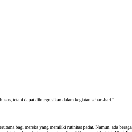
sus, tetapi dapat diintegrasikan dalam kegiatan sehari-hari.”
, terutama bagi mereka yang memiliki rutinitas padat. Namun, ada bera