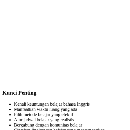
Kunci Penting
Kenali keuntungan belajar bahasa Inggris
Manfaatkan waktu luang yang ada
Pilih metode belajar yang efektif
Atur jadwal belajar yang realistis
Bergabung dengan komunitas belajar