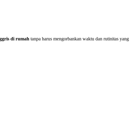
ggris di rumah
tanpa harus mengorbankan waktu dan rutinitas yang