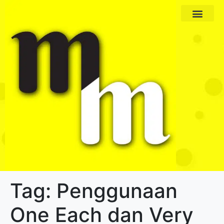
Paket Program
Profil Pengajar
Tag:
Penggunaan
One Each dan Very