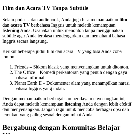
Film dan Acara TV Tanpa Subtitle
Selain podcast dan audiobook, Anda juga bisa memanfaatkan
film
dan
acara TV
berbahasa Inggris untuk melatih kemampuan
listening
Anda. Usahakan untuk menonton tanpa menggunakan
subtitle agar Anda terbiasa mendengarkan dan memahami bahasa
Inggris secara langsung.
Berikut beberapa judul film dan acara TV yang bisa Anda coba
tonton:
Friends – Sitkom klasik yang menyenangkan untuk ditonton.
The Office – Komedi perkantoran yang penuh dengan gaya
bahasa informal.
Planet Earth II – Dokumenter alam yang menampilkan narasi
bahasa Inggris yang indah.
Dengan memanfaatkan berbagai sumber daya menyenangkan ini,
Anda dapat melatih kemampuan
listening
Anda dengan lebih efektif
dan menyenangkan. Jangan ragu untuk mencoba berbagai opsi dan
temukan yang paling sesuai dengan minat Anda.
Bergabung dengan Komunitas Belajar