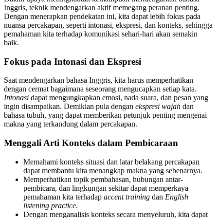
Inggris, teknik mendengarkan aktif memegang peranan penting.
Dengan menerapkan pendekatan ini, kita dapat lebih fokus pada
nuansa percakapan, seperti intonasi, ekspresi, dan konteks, sehingga
pemahaman kita terhadap komunikasi sehari-hari akan semakin
baik.
Fokus pada Intonasi dan Ekspresi
Saat mendengarkan bahasa Inggris, kita harus memperhatikan
dengan cermat bagaimana seseorang mengucapkan setiap kata.
Intonasi
dapat mengungkapkan emosi, nada suara, dan pesan yang
ingin disampaikan. Demikian pula dengan
ekspresi wajah
dan
bahasa tubuh, yang dapat memberikan petunjuk penting mengenai
makna yang terkandung dalam percakapan.
Menggali Arti Konteks dalam Pembicaraan
Memahami konteks situasi dan latar belakang percakapan
dapat membantu kita menangkap makna yang sebenarnya.
Memperhatikan topik pembahasan, hubungan antar-
pembicara, dan lingkungan sekitar dapat memperkaya
pemahaman kita terhadap
accent training
dan
English
listening practice
.
Dengan menganalisis konteks secara menyeluruh, kita dapat