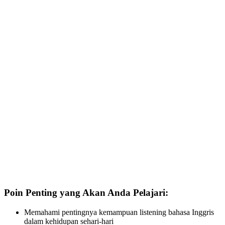
Poin Penting yang Akan Anda Pelajari:
Memahami pentingnya kemampuan listening bahasa Inggris
dalam kehidupan sehari-hari