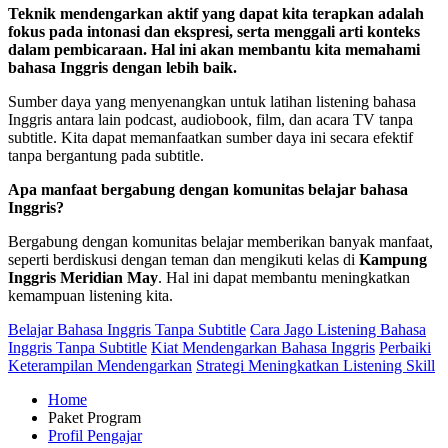
Teknik mendengarkan aktif yang dapat kita terapkan adalah
fokus pada intonasi dan ekspresi, serta menggali arti konteks
dalam pembicaraan. Hal ini akan membantu kita memahami
bahasa Inggris dengan lebih baik.
Sumber daya yang menyenangkan untuk latihan listening bahasa
Inggris antara lain podcast, audiobook, film, dan acara TV tanpa
subtitle. Kita dapat memanfaatkan sumber daya ini secara efektif
tanpa bergantung pada subtitle.
Apa manfaat bergabung dengan komunitas belajar bahasa
Inggris?
Bergabung dengan komunitas belajar memberikan banyak manfaat,
seperti berdiskusi dengan teman dan mengikuti kelas di
Kampung
Inggris Meridian May
. Hal ini dapat membantu meningkatkan
kemampuan listening kita.
Belajar Bahasa Inggris Tanpa Subtitle
Cara Jago Listening Bahasa
Inggris Tanpa Subtitle
Kiat Mendengarkan Bahasa Inggris
Perbaiki
Keterampilan Mendengarkan
Strategi Meningkatkan Listening Skill
Home
Paket Program
Profil Pengajar