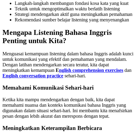
Langkah-langkah membangun fondasi kosa kata yang kuat
Teknik untuk mengoptimalkan waktu berlatih listening
Strategi mendengarkan aktif guna meningkatkan pemahaman
Rekomendasi sumber belajar listening yang menyenangkan
Mengapa Listening Bahasa Inggris
Penting untuk Kita?
Menguasai kemampuan listening dalam bahasa Inggris adalah kunci
untuk komunikasi yang efektif dan pemahaman yang mendalam.
Dengan latihan mendengarkan secara teratur, kita dapat
meningkatkan kemampuan
E
nglish comprehension exercises
dan
English conversation practice
sehari-hari.
Memahami Komunikasi Sehari-hari
Ketika kita mampu mendengarkan dengan baik, kita dapat
memahami nuansa dan konteks komunikasi bahasa Inggris yang
digunakan dalam situasi sehari-hari. Ini membantu kita menafsirkan
pesan dengan lebih akurat dan merespons dengan tepat.
Meningkatkan Keterampilan Berbicara