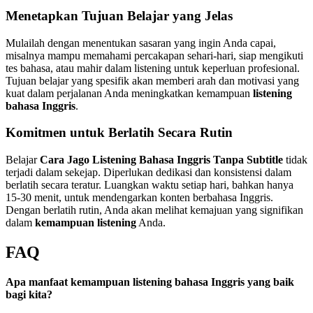
Menetapkan Tujuan Belajar yang Jelas
Mulailah dengan menentukan sasaran yang ingin Anda capai,
misalnya mampu memahami percakapan sehari-hari, siap mengikuti
tes bahasa, atau mahir dalam listening untuk keperluan profesional.
Tujuan belajar yang spesifik akan memberi arah dan motivasi yang
kuat dalam perjalanan Anda meningkatkan kemampuan
listening
bahasa Inggris
.
Komitmen untuk Berlatih Secara Rutin
Belajar
Cara Jago Listening Bahasa Inggris Tanpa Subtitle
tidak
terjadi dalam sekejap. Diperlukan dedikasi dan konsistensi dalam
berlatih secara teratur. Luangkan waktu setiap hari, bahkan hanya
15-30 menit, untuk mendengarkan konten berbahasa Inggris.
Dengan berlatih rutin, Anda akan melihat kemajuan yang signifikan
dalam
kemampuan listening
Anda.
FAQ
Apa manfaat kemampuan listening bahasa Inggris yang baik
bagi kita?