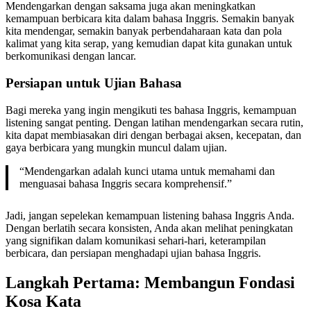
Mendengarkan dengan saksama juga akan meningkatkan
kemampuan berbicara kita dalam bahasa Inggris. Semakin banyak
kita mendengar, semakin banyak perbendaharaan kata dan pola
kalimat yang kita serap, yang kemudian dapat kita gunakan untuk
berkomunikasi dengan lancar.
Persiapan untuk Ujian Bahasa
Bagi mereka yang ingin mengikuti tes bahasa Inggris, kemampuan
listening sangat penting. Dengan latihan mendengarkan secara rutin,
kita dapat membiasakan diri dengan berbagai aksen, kecepatan, dan
gaya berbicara yang mungkin muncul dalam ujian.
“Mendengarkan adalah kunci utama untuk memahami dan
menguasai bahasa Inggris secara komprehensif.”
Jadi, jangan sepelekan kemampuan listening bahasa Inggris Anda.
Dengan berlatih secara konsisten, Anda akan melihat peningkatan
yang signifikan dalam komunikasi sehari-hari, keterampilan
berbicara, dan persiapan menghadapi ujian bahasa Inggris.
Langkah Pertama: Membangun Fondasi
Kosa Kata