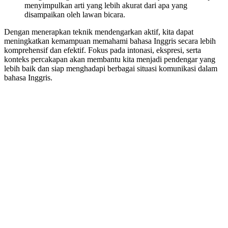
menyimpulkan arti yang lebih akurat dari apa yang
disampaikan oleh lawan bicara.
Dengan menerapkan teknik mendengarkan aktif, kita dapat
meningkatkan kemampuan memahami bahasa Inggris secara lebih
komprehensif dan efektif. Fokus pada intonasi, ekspresi, serta
konteks percakapan akan membantu kita menjadi pendengar yang
lebih baik dan siap menghadapi berbagai situasi komunikasi dalam
bahasa Inggris.