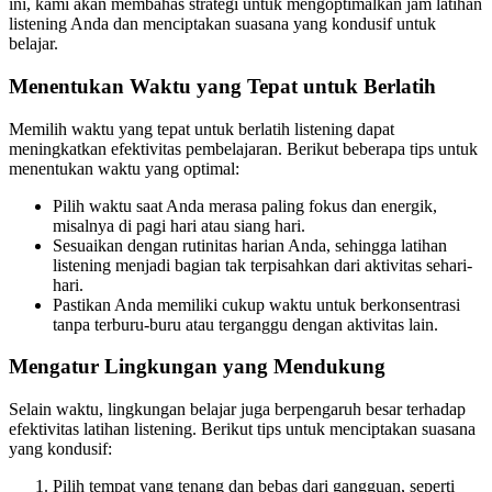
ini, kami akan membahas strategi untuk mengoptimalkan jam latihan
listening Anda dan menciptakan suasana yang kondusif untuk
belajar.
Menentukan Waktu yang Tepat untuk Berlatih
Memilih waktu yang tepat untuk berlatih listening dapat
meningkatkan efektivitas pembelajaran. Berikut beberapa tips untuk
menentukan waktu yang optimal:
Pilih waktu saat Anda merasa paling fokus dan energik,
misalnya di pagi hari atau siang hari.
Sesuaikan dengan rutinitas harian Anda, sehingga latihan
listening menjadi bagian tak terpisahkan dari aktivitas sehari-
hari.
Pastikan Anda memiliki cukup waktu untuk berkonsentrasi
tanpa terburu-buru atau terganggu dengan aktivitas lain.
Mengatur Lingkungan yang Mendukung
Selain waktu, lingkungan belajar juga berpengaruh besar terhadap
efektivitas latihan listening. Berikut tips untuk menciptakan suasana
yang kondusif:
Pilih tempat yang tenang dan bebas dari gangguan, seperti