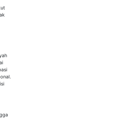
kut
jak
Ayah
ai
pasi
onal.
si
ngga