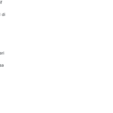
if
 di
eri
sa
g