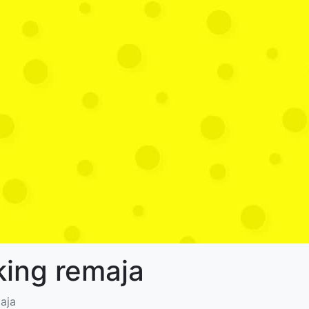
king remaja
aja