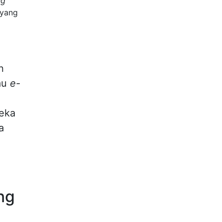
ng
 yang
n
tau
e-
.
reka
a
ng