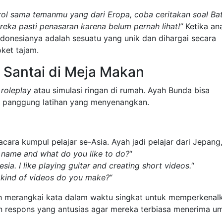
rol sama temanmu yang dari Eropa, coba ceritakan soal Bat
reka pasti penasaran karena belum pernah lihat!”
Ketika an
donesianya adalah sesuatu yang unik dan dihargai secara
oket tajam.
” Santai di Meja Makan
i
roleplay
atau simulasi ringan di rumah. Ayah Bunda bisa
 panggung latihan yang menyenangkan.
acara kumpul pelajar se-Asia. Ayah jadi pelajar dari Jepang,
r name and what do you like to do?
“
sia. I like playing guitar and creating short videos.
“
 kind of videos do you make?
“
atih merangkai kata dalam waktu singkat untuk memperkenal
an respons yang antusias agar mereka terbiasa menerima u