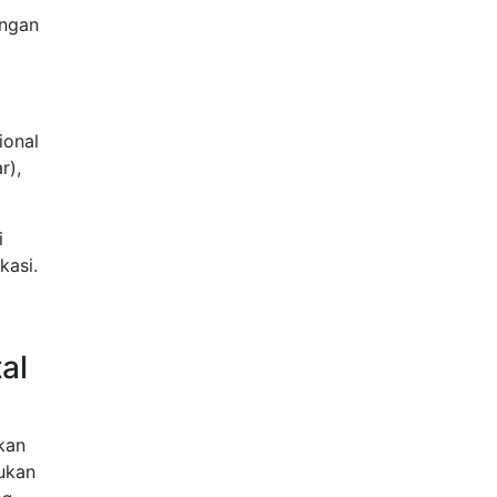
angan
ional
r),
i
kasi.
al
kan
bukan