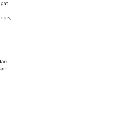
apat
logis,
ari
ar-