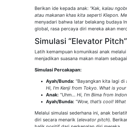
Berikan ide kepada anak:
“Kak, kalau ngob
atau makanan khas kita seperti Klepon. Me
menyadari bahwa latar belakang budaya In
global, rasa percaya diri mereka akan mer
Simulasi “Elevator Pitch
Latih kemampuan komunikasi anak melalu
menjadikan suasana makan malam sebagai
Simulasi Percakapan:
Ayah/Bunda:
“Bayangkan kita lagi di 
Hi, I’m Kenji from Tokyo. What is you
Anak:
“Uhm…
Hi, I’m Bima from Indone
Ayah/Bunda:
“
Wow, that’s cool! What
Melalui simulasi sederhana ini, anak berl
diri secara menarik (
elevator pitch
). Berik
balik positif dari perkenalan diri mereka.