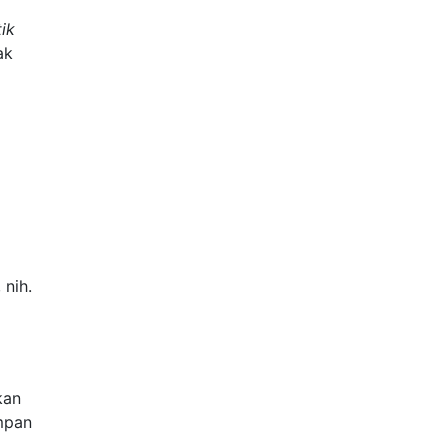
ik
ak
 nih.
kan
mpan