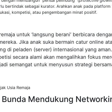
 dengan membangun “perisai pelindung” (
protective glowi
perlu bertindak sebagai kurator. Arahkan anak pada platform
ukasi, kompetisi, atau pengembangan minat positif.
emaja untuk ‘langsung berani’ berbicara denga
 mereka. Jika anak suka bermain catur online a
ng di peladen (server) internasional yang aman
etisi secara alami akan mengalihkan fokus me
enjadi semangat untuk menyusun strategi bersam
h Bunda Mendukung Networki