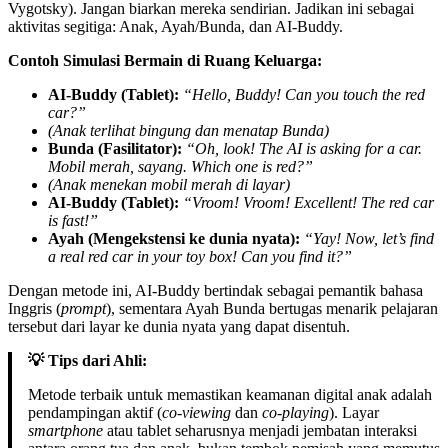
Vygotsky). Jangan biarkan mereka sendirian. Jadikan ini sebagai
aktivitas segitiga: Anak, Ayah/Bunda, dan AI-Buddy.
Contoh Simulasi Bermain di Ruang Keluarga:
AI-Buddy (Tablet):
“Hello, Buddy! Can you touch the red
car?”
(Anak terlihat bingung dan menatap Bunda)
Bunda (Fasilitator):
“Oh, look! The AI is asking for a car.
Mobil merah, sayang. Which one is red?”
(Anak menekan mobil merah di layar)
AI-Buddy (Tablet):
“Vroom! Vroom! Excellent! The red car
is fast!”
Ayah (Mengekstensi ke dunia nyata):
“Yay! Now, let’s find
a real red car in your toy box! Can you find it?”
Dengan metode ini, AI-Buddy bertindak sebagai pemantik bahasa
Inggris (
prompt
), sementara Ayah Bunda bertugas menarik pelajaran
tersebut dari layar ke dunia nyata yang dapat disentuh.
💡 Tips dari Ahli:
Metode terbaik untuk memastikan keamanan digital anak adalah
pendampingan aktif (
co-viewing
dan
co-playing
). Layar
smartphone
atau tablet seharusnya menjadi jembatan interaksi