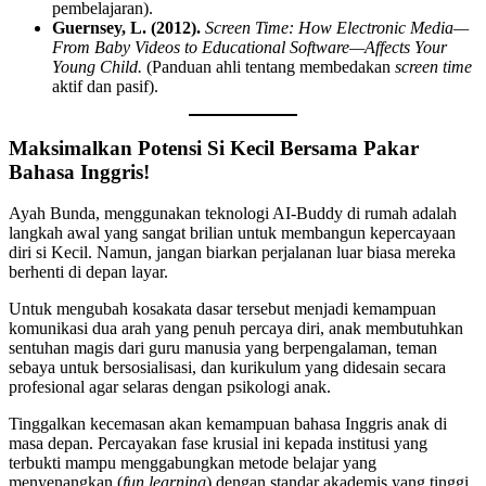
pembelajaran).
Guernsey, L. (2012).
Screen Time: How Electronic Media—
From Baby Videos to Educational Software—Affects Your
Young Child.
(Panduan ahli tentang membedakan
screen time
aktif dan pasif).
Maksimalkan Potensi Si Kecil Bersama Pakar
Bahasa Inggris!
Ayah Bunda, menggunakan teknologi AI-Buddy di rumah adalah
langkah awal yang sangat brilian untuk membangun kepercayaan
diri si Kecil. Namun, jangan biarkan perjalanan luar biasa mereka
berhenti di depan layar.
Untuk mengubah kosakata dasar tersebut menjadi kemampuan
komunikasi dua arah yang penuh percaya diri, anak membutuhkan
sentuhan magis dari guru manusia yang berpengalaman, teman
sebaya untuk bersosialisasi, dan kurikulum yang didesain secara
profesional agar selaras dengan psikologi anak.
Tinggalkan kecemasan akan kemampuan bahasa Inggris anak di
masa depan. Percayakan fase krusial ini kepada institusi yang
terbukti mampu menggabungkan metode belajar yang
menyenangkan (
fun learning
) dengan standar akademis yang tinggi.