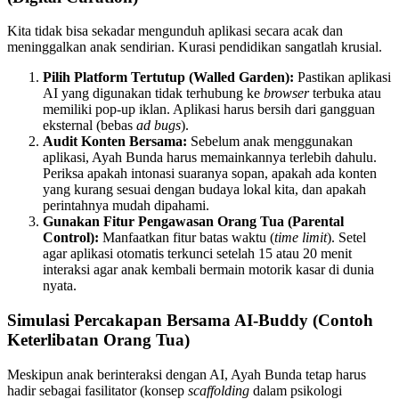
Kita tidak bisa sekadar mengunduh aplikasi secara acak dan
meninggalkan anak sendirian. Kurasi pendidikan sangatlah krusial.
Pilih Platform Tertutup (Walled Garden):
Pastikan aplikasi
AI yang digunakan tidak terhubung ke
browser
terbuka atau
memiliki pop-up iklan. Aplikasi harus bersih dari gangguan
eksternal (bebas
ad bugs
).
Audit Konten Bersama:
Sebelum anak menggunakan
aplikasi, Ayah Bunda harus memainkannya terlebih dahulu.
Periksa apakah intonasi suaranya sopan, apakah ada konten
yang kurang sesuai dengan budaya lokal kita, dan apakah
perintahnya mudah dipahami.
Gunakan Fitur Pengawasan Orang Tua (Parental
Control):
Manfaatkan fitur batas waktu (
time limit
). Setel
agar aplikasi otomatis terkunci setelah 15 atau 20 menit
interaksi agar anak kembali bermain motorik kasar di dunia
nyata.
Simulasi Percakapan Bersama AI-Buddy (Contoh
Keterlibatan Orang Tua)
Meskipun anak berinteraksi dengan AI, Ayah Bunda tetap harus
hadir sebagai fasilitator (konsep
scaffolding
dalam psikologi