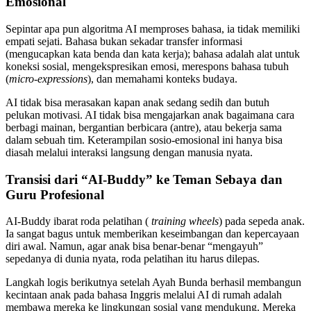
Emosional
Sepintar apa pun algoritma AI memproses bahasa, ia tidak memiliki
empati sejati. Bahasa bukan sekadar transfer informasi
(mengucapkan kata benda dan kata kerja); bahasa adalah alat untuk
koneksi sosial, mengekspresikan emosi, merespons bahasa tubuh
(
micro-expressions
), dan memahami konteks budaya.
AI tidak bisa merasakan kapan anak sedang sedih dan butuh
pelukan motivasi. AI tidak bisa mengajarkan anak bagaimana cara
berbagi mainan, bergantian berbicara (antre), atau bekerja sama
dalam sebuah tim. Keterampilan sosio-emosional ini hanya bisa
diasah melalui interaksi langsung dengan manusia nyata.
Transisi dari “AI-Buddy” ke Teman Sebaya dan
Guru Profesional
AI-Buddy ibarat roda pelatihan (
training wheels
) pada sepeda anak.
Ia sangat bagus untuk memberikan keseimbangan dan kepercayaan
diri awal. Namun, agar anak bisa benar-benar “mengayuh”
sepedanya di dunia nyata, roda pelatihan itu harus dilepas.
Langkah logis berikutnya setelah Ayah Bunda berhasil membangun
kecintaan anak pada bahasa Inggris melalui AI di rumah adalah
membawa mereka ke lingkungan sosial yang mendukung. Mereka