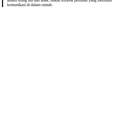
antara orang tua dan anak, bukan tembok pemisah yang memutus
komunikasi di dalam rumah.