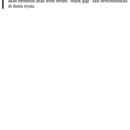
akan membuat anak lebih berani “unjuk gigi” saat berkomunikasi
di dunia nyata.