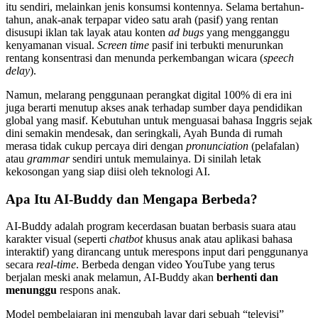
itu sendiri, melainkan jenis konsumsi kontennya. Selama bertahun-
tahun, anak-anak terpapar video satu arah (pasif) yang rentan
disusupi iklan tak layak atau konten
ad bugs
yang mengganggu
kenyamanan visual.
Screen time
pasif ini terbukti menurunkan
rentang konsentrasi dan menunda perkembangan wicara (
speech
delay
).
Namun, melarang penggunaan perangkat digital 100% di era ini
juga berarti menutup akses anak terhadap sumber daya pendidikan
global yang masif. Kebutuhan untuk menguasai bahasa Inggris sejak
dini semakin mendesak, dan seringkali, Ayah Bunda di rumah
merasa tidak cukup percaya diri dengan
pronunciation
(pelafalan)
atau
grammar
sendiri untuk memulainya. Di sinilah letak
kekosongan yang siap diisi oleh teknologi AI.
Apa Itu AI-Buddy dan Mengapa Berbeda?
AI-Buddy adalah program kecerdasan buatan berbasis suara atau
karakter visual (seperti
chatbot
khusus anak atau aplikasi bahasa
interaktif) yang dirancang untuk merespons input dari penggunanya
secara
real-time
. Berbeda dengan video YouTube yang terus
berjalan meski anak melamun, AI-Buddy akan
berhenti dan
menunggu
respons anak.
Model pembelajaran ini mengubah layar dari sebuah “televisi”