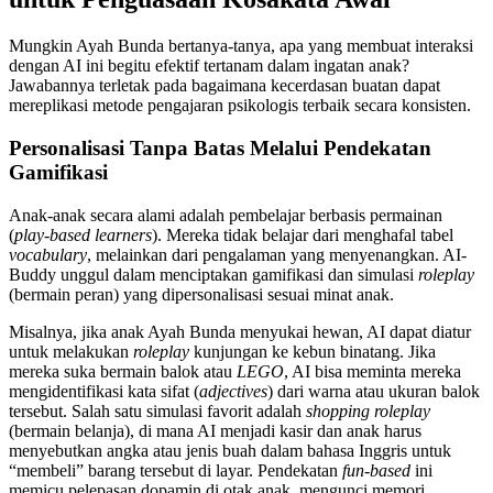
Mungkin Ayah Bunda bertanya-tanya, apa yang membuat interaksi
dengan AI ini begitu efektif tertanam dalam ingatan anak?
Jawabannya terletak pada bagaimana kecerdasan buatan dapat
mereplikasi metode pengajaran psikologis terbaik secara konsisten.
Personalisasi Tanpa Batas Melalui Pendekatan
Gamifikasi
Anak-anak secara alami adalah pembelajar berbasis permainan
(
play-based learners
). Mereka tidak belajar dari menghafal tabel
vocabulary
, melainkan dari pengalaman yang menyenangkan. AI-
Buddy unggul dalam menciptakan gamifikasi dan simulasi
roleplay
(bermain peran) yang dipersonalisasi sesuai minat anak.
Misalnya, jika anak Ayah Bunda menyukai hewan, AI dapat diatur
untuk melakukan
roleplay
kunjungan ke kebun binatang. Jika
mereka suka bermain balok atau
LEGO
, AI bisa meminta mereka
mengidentifikasi kata sifat (
adjectives
) dari warna atau ukuran balok
tersebut. Salah satu simulasi favorit adalah
shopping roleplay
(bermain belanja), di mana AI menjadi kasir dan anak harus
menyebutkan angka atau jenis buah dalam bahasa Inggris untuk
“membeli” barang tersebut di layar. Pendekatan
fun-based
ini
memicu pelepasan dopamin di otak anak, mengunci memori