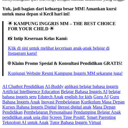
Yuk, jadi bagian dari keluarga besar MM! Amankan kursi
untuk masa depan si Kecil hari ini!
🌟
KAMPUNG INGGRIS MM – THE BEST CHOICE
FOR YOUR CHILD
🌟
📸
Intip Keseruan Kelas Kami:
Klik di sini untuk melihat keceriaan anak-anak belajar di
Instagram kami!
🌐
Klaim Promo Spesial & Konsultasi Pendidikan GRATIS!
Kunjungi Website Resmi Kampung Inggris MM sekarang juga!
AI Chatbot Pendidikan
AI-Buddy
aplikasi belajar bahasa inggris
Artificial Intelligence Education
Belajar Bahasa Inggris AI
belajar
bahasa inggris seru
Edutech Anak
english for kids
Guru AI
Guru
Bahasa Inggris Anak
Inovasi Pembelajaran
Kurikulum Masa Depan
Kursus Bahasa Inggris Digital
literasi digital anak
Masa Depan
Pendidikan
Pembelajaran Personalisasi
Pendamping Belajar Anak
pendidikan anak usia dini
Screen Time Positif.
Smart Parenting
Teknologi AI untuk Anak
Tutor Bahasa Inggris Virtual