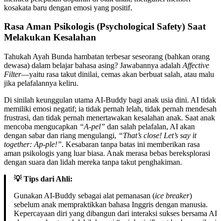
kosakata baru dengan emosi yang positif.
Rasa Aman Psikologis (Psychological Safety) Saat
Melakukan Kesalahan
Tahukah Ayah Bunda hambatan terbesar seseorang (bahkan orang
dewasa) dalam belajar bahasa asing? Jawabannya adalah
Affective
Filter
—yaitu rasa takut dinilai, cemas akan berbuat salah, atau malu
jika pelafalannya keliru.
Di sinilah keunggulan utama AI-Buddy bagi anak usia dini. AI tidak
memiliki emosi negatif; ia tidak pernah lelah, tidak pernah mendesah
frustrasi, dan tidak pernah menertawakan kesalahan anak. Saat anak
mencoba mengucapkan
“A-pel”
dan salah pelafalan, AI akan
dengan sabar dan riang mengulangi,
“That’s close! Let’s say it
together: Ap-ple!”
. Kesabaran tanpa batas ini memberikan rasa
aman psikologis yang luar biasa. Anak merasa bebas bereksplorasi
dengan suara dan lidah mereka tanpa takut penghakiman.
💡 Tips dari Ahli:
Gunakan AI-Buddy sebagai alat pemanasan (
ice breaker
)
sebelum anak mempraktikkan bahasa Inggris dengan manusia.
Kepercayaan diri yang dibangun dari interaksi sukses bersama AI