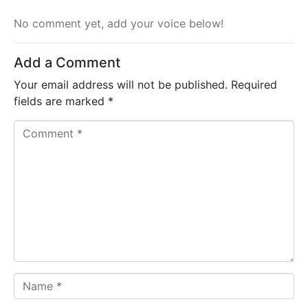
No comment yet, add your voice below!
Add a Comment
Your email address will not be published.
Required
fields are marked
*
C
o
m
m
e
n
t
*
N
a