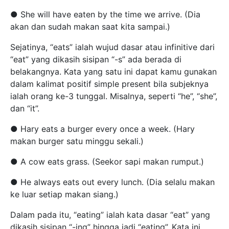
● She will have eaten by the time we arrive. (Dia
akan dan sudah makan saat kita sampai.)
Sejatinya, “eats” ialah wujud dasar atau infinitive dari
“eat” yang dikasih sisipan “-s” ada berada di
belakangnya. Kata yang satu ini dapat kamu gunakan
dalam kalimat positif simple present bila subjeknya
ialah orang ke-3 tunggal. Misalnya, seperti “he”, “she”,
dan “it”.
● Hary eats a burger every once a week. (Hary
makan burger satu minggu sekali.)
● A cow eats grass. (Seekor sapi makan rumput.)
● He always eats out every lunch. (Dia selalu makan
ke luar setiap makan siang.)
Dalam pada itu, “eating” ialah kata dasar “eat” yang
dikasih sisipan “-ing” hingga jadi “eating”. Kata ini