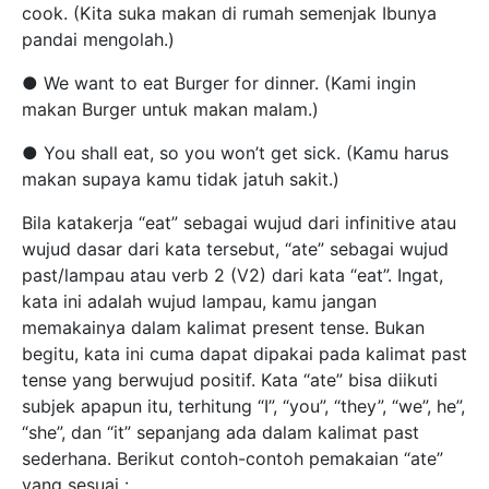
cook. (Kita suka makan di rumah semenjak Ibunya
pandai mengolah.)
● We want to eat Burger for dinner. (Kami ingin
makan Burger untuk makan malam.)
● You shall eat, so you won’t get sick. (Kamu harus
makan supaya kamu tidak jatuh sakit.)
Bila katakerja “eat” sebagai wujud dari infinitive atau
wujud dasar dari kata tersebut, “ate” sebagai wujud
past/lampau atau verb 2 (V2) dari kata “eat”. Ingat,
kata ini adalah wujud lampau, kamu jangan
memakainya dalam kalimat present tense. Bukan
begitu, kata ini cuma dapat dipakai pada kalimat past
tense yang berwujud positif. Kata “ate” bisa diikuti
subjek apapun itu, terhitung “I”, “you”, “they”, “we”, he”,
“she”, dan “it” sepanjang ada dalam kalimat past
sederhana. Berikut contoh-contoh pemakaian “ate”
yang sesuai :