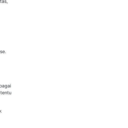
tas,
se.
ebagai
tentu
k