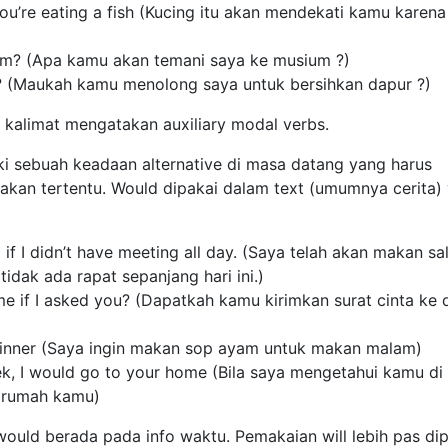
ou’re eating a fish (Kucing itu akan mendekati kamu karena
m? (Apa kamu akan temani saya ke musium ?)
en? (Maukah kamu menolong saya untuk bersihkan dapur ?)
kalimat mengatakan auxiliary modal verbs.
i sebuah keadaan alternative di masa datang yang harus
akan tertentu. Would dipakai dalam text (umumnya cerita)
o if I didn’t have meeting all day. (Saya telah akan makan sa
tidak ada rapat sepanjang hari ini.)
me if I asked you? (Dapatkah kamu kirimkan surat cinta ke 
r dinner (Saya ingin makan sop ayam untuk makan malam)
eek, I would go to your home (Bila saya mengetahui kamu di
e rumah kamu)
would berada pada info waktu. Pemakaian will lebih pas di