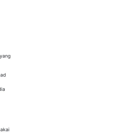
 yang
lad
dia
pakai