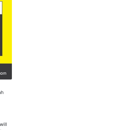
ah
ill