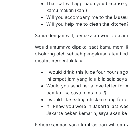
That cat will approach you because y
kamu makan ikan )
Will you accompany me to the Museu
Will you help me to clean the kitch
Sama dengan will, pemakaian would dalam 
Would umumnya dipakai saat kamu memilik
disokong oleh sebuah pengakuan atau tind
dicatat berbentuk lalu.
I would drink this juice four hours ag
ini empat jam yang lalu bila saja saya 
Would you send her a love letter for 
bagiku jika saya mintamu ?)
I would like eating chicken soup fo
If I knew you were in Jakarta last w
Jakarta pekan kemarin, saya akan k
Ketidaksamaan yang kontras dari will dan 