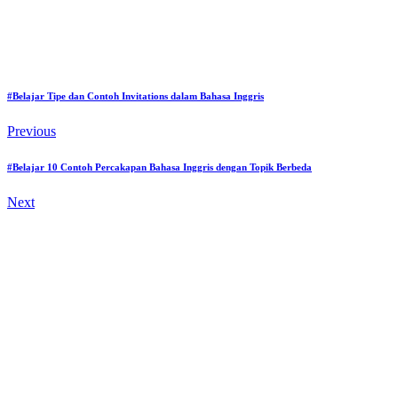
#Belajar Tipe dan Contoh Invitations dalam Bahasa Inggris
Previous
#Belajar 10 Contoh Percakapan Bahasa Inggris dengan Topik Berbeda
Next