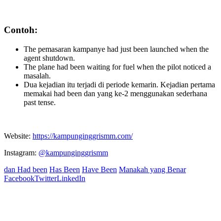
Contoh:
The pemasaran kampanye had just been launched when the
agent shutdown.
The plane had been waiting for fuel when the pilot noticed a
masalah.
Dua kejadian itu terjadi di periode kemarin. Kejadian pertama
memakai had been dan yang ke-2 menggunakan sederhana
past tense.
Website:
https://kampunginggrismm.com/
Instagram:
@kampunginggrismm
dan Had been
Has Been
Have Been
Manakah yang Benar
Facebook
Twitter
LinkedIn