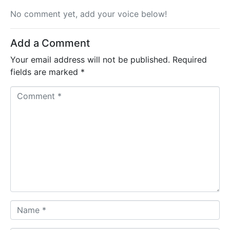
No comment yet, add your voice below!
Add a Comment
Your email address will not be published.
Required
fields are marked
*
C
o
m
m
e
n
t
*
N
a