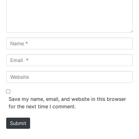
e
n
t
*
N
a
m
E
e
m
*
a
W
i
e
l
b
*
s
Save my name, email, and website in this browser
i
for the next time I comment.
t
e
Submit