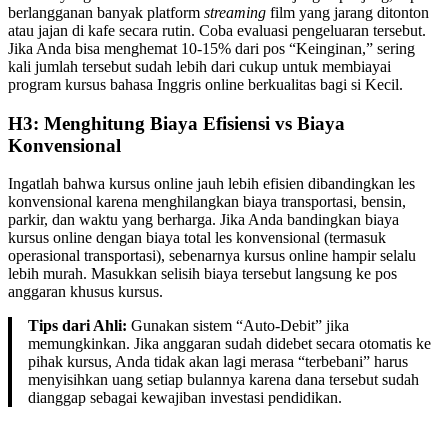
berlangganan banyak platform
streaming
film yang jarang ditonton
atau jajan di kafe secara rutin. Coba evaluasi pengeluaran tersebut.
Jika Anda bisa menghemat 10-15% dari pos “Keinginan,” sering
kali jumlah tersebut sudah lebih dari cukup untuk membiayai
program kursus bahasa Inggris online berkualitas bagi si Kecil.
H3: Menghitung Biaya Efisiensi vs Biaya
Konvensional
Ingatlah bahwa kursus online jauh lebih efisien dibandingkan les
konvensional karena menghilangkan biaya transportasi, bensin,
parkir, dan waktu yang berharga. Jika Anda bandingkan biaya
kursus online dengan biaya total les konvensional (termasuk
operasional transportasi), sebenarnya kursus online hampir selalu
lebih murah. Masukkan selisih biaya tersebut langsung ke pos
anggaran khusus kursus.
Tips dari Ahli:
Gunakan sistem “Auto-Debit” jika
memungkinkan. Jika anggaran sudah didebet secara otomatis ke
pihak kursus, Anda tidak akan lagi merasa “terbebani” harus
menyisihkan uang setiap bulannya karena dana tersebut sudah
dianggap sebagai kewajiban investasi pendidikan.