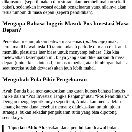
dikonsumsi (seperti makan di restoran atau membeli mainan sekali
pakai), sedangkan investasi adalah pengeluaran yang nilainya akan
terus tumbuh di masa depan (seperti pendidikan).
Mengapa Bahasa Inggris Masuk Pos Investasi Masa
Depan?
Penelitian menunjukkan bahwa masa emas (
golden age
) anak,
terutama di bawah usia 10 tahun, adalah periode di mana otak anak
memiliki plastisitas luar biasa untuk menyerap bahasa. Jika kita
melewatkan kesempatan ini, biaya yang akan dikeluarkan di masa
depan (untuk kelas intensif, kursus remedial, atau bimbingan bahasa
saat mereka sudah dewasa) akan jauh lebih mahal.
Mengubah Pola Pikir Pengeluaran
Ayah Bunda bisa mengategorikan anggaran kursus bahasa Inggris
ini ke dalam “Pos Investasi Jangka Panjang” atau “Pos Pendidikan.”
Dengan mengategorikannya seperti ini, Anda akan merasa lebih
tenang karena dana tersebut memang dialokasikan untuk tujuan
strategis, bukan sekadar pengeluaran rutin yang bisa dipotong
seenaknya.
Tips dari Ahli:
Alokasikan dana pendidikan di awal bulan,