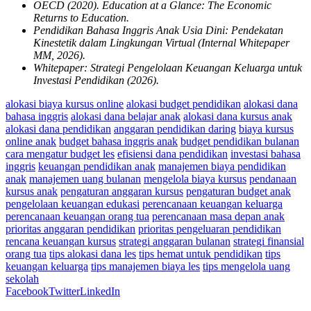
OECD (2020). Education at a Glance: The Economic
Returns to Education.
Pendidikan Bahasa Inggris Anak Usia Dini: Pendekatan
Kinestetik dalam Lingkungan Virtual (Internal Whitepaper
MM, 2026).
Whitepaper: Strategi Pengelolaan Keuangan Keluarga untuk
Investasi Pendidikan (2026).
alokasi biaya kursus online
alokasi budget pendidikan
alokasi dana
bahasa inggris
alokasi dana belajar anak
alokasi dana kursus anak
alokasi dana pendidikan
anggaran pendidikan daring
biaya kursus
online anak
budget bahasa inggris anak
budget pendidikan bulanan
cara mengatur budget les
efisiensi dana pendidikan
investasi bahasa
inggris
keuangan pendidikan anak
manajemen biaya pendidikan
anak
manajemen uang bulanan
mengelola biaya kursus
pendanaan
kursus anak
pengaturan anggaran kursus
pengaturan budget anak
pengelolaan keuangan edukasi
perencanaan keuangan keluarga
perencanaan keuangan orang tua
perencanaan masa depan anak
prioritas anggaran pendidikan
prioritas pengeluaran pendidikan
rencana keuangan kursus
strategi anggaran bulanan
strategi finansial
orang tua
tips alokasi dana les
tips hemat untuk pendidikan
tips
keuangan keluarga
tips manajemen biaya les
tips mengelola uang
sekolah
Facebook
Twitter
LinkedIn