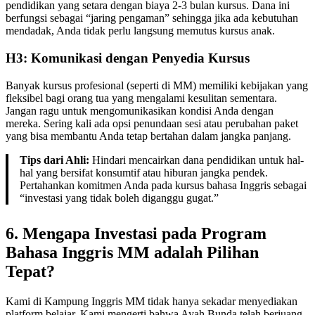
pendidikan yang setara dengan biaya 2-3 bulan kursus. Dana ini
berfungsi sebagai “jaring pengaman” sehingga jika ada kebutuhan
mendadak, Anda tidak perlu langsung memutus kursus anak.
H3: Komunikasi dengan Penyedia Kursus
Banyak kursus profesional (seperti di MM) memiliki kebijakan yang
fleksibel bagi orang tua yang mengalami kesulitan sementara.
Jangan ragu untuk mengomunikasikan kondisi Anda dengan
mereka. Sering kali ada opsi penundaan sesi atau perubahan paket
yang bisa membantu Anda tetap bertahan dalam jangka panjang.
Tips dari Ahli:
Hindari mencairkan dana pendidikan untuk hal-
hal yang bersifat konsumtif atau hiburan jangka pendek.
Pertahankan komitmen Anda pada kursus bahasa Inggris sebagai
“investasi yang tidak boleh diganggu gugat.”
6. Mengapa Investasi pada Program
Bahasa Inggris MM adalah Pilihan
Tepat?
Kami di Kampung Inggris MM tidak hanya sekadar menyediakan
platform belajar. Kami mengerti bahwa Ayah Bunda telah berjuang