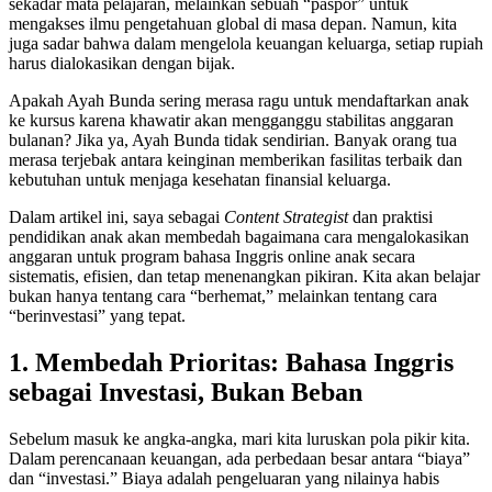
sekadar mata pelajaran, melainkan sebuah “paspor” untuk
mengakses ilmu pengetahuan global di masa depan. Namun, kita
juga sadar bahwa dalam mengelola keuangan keluarga, setiap rupiah
harus dialokasikan dengan bijak.
Apakah Ayah Bunda sering merasa ragu untuk mendaftarkan anak
ke kursus karena khawatir akan mengganggu stabilitas anggaran
bulanan? Jika ya, Ayah Bunda tidak sendirian. Banyak orang tua
merasa terjebak antara keinginan memberikan fasilitas terbaik dan
kebutuhan untuk menjaga kesehatan finansial keluarga.
Dalam artikel ini, saya sebagai
Content Strategist
dan praktisi
pendidikan anak akan membedah bagaimana cara mengalokasikan
anggaran untuk program bahasa Inggris online anak secara
sistematis, efisien, dan tetap menenangkan pikiran. Kita akan belajar
bukan hanya tentang cara “berhemat,” melainkan tentang cara
“berinvestasi” yang tepat.
1. Membedah Prioritas: Bahasa Inggris
sebagai Investasi, Bukan Beban
Sebelum masuk ke angka-angka, mari kita luruskan pola pikir kita.
Dalam perencanaan keuangan, ada perbedaan besar antara “biaya”
dan “investasi.” Biaya adalah pengeluaran yang nilainya habis