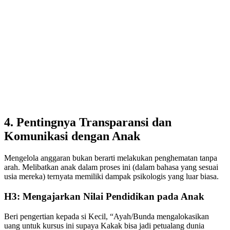
4. Pentingnya Transparansi dan
Komunikasi dengan Anak
Mengelola anggaran bukan berarti melakukan penghematan tanpa
arah. Melibatkan anak dalam proses ini (dalam bahasa yang sesuai
usia mereka) ternyata memiliki dampak psikologis yang luar biasa.
H3: Mengajarkan Nilai Pendidikan pada Anak
Beri pengertian kepada si Kecil, “Ayah/Bunda mengalokasikan
uang untuk kursus ini supaya Kakak bisa jadi petualang dunia