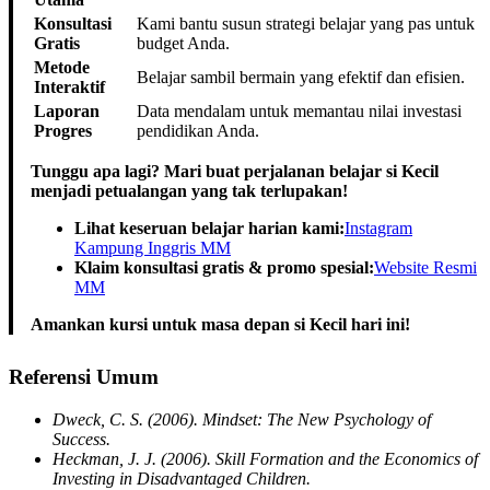
Konsultasi
Kami bantu susun strategi belajar yang pas untuk
Gratis
budget Anda.
Metode
Belajar sambil bermain yang efektif dan efisien.
Interaktif
Laporan
Data mendalam untuk memantau nilai investasi
Progres
pendidikan Anda.
Tunggu apa lagi? Mari buat perjalanan belajar si Kecil
menjadi petualangan yang tak terlupakan!
Lihat keseruan belajar harian kami:
Instagram
Kampung Inggris MM
Klaim konsultasi gratis & promo spesial:
Website Resmi
MM
Amankan kursi untuk masa depan si Kecil hari ini!
Referensi Umum
Dweck, C. S. (2006). Mindset: The New Psychology of
Success.
Heckman, J. J. (2006). Skill Formation and the Economics of
Investing in Disadvantaged Children.