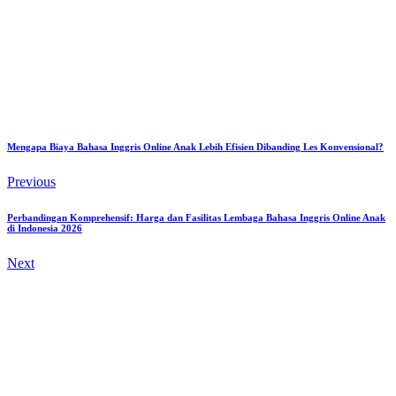
Mengapa Biaya Bahasa Inggris Online Anak Lebih Efisien Dibanding Les Konvensional?
Previous
Perbandingan Komprehensif: Harga dan Fasilitas Lembaga Bahasa Inggris Online Anak
di Indonesia 2026
Next