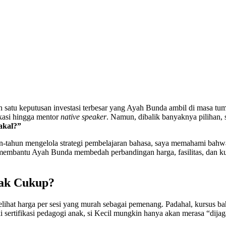
ah satu keputusan investasi terbesar yang Ayah Bunda ambil di masa 
ikasi hingga mentor
native speaker
. Namun, dibalik banyaknya pilihan,
 akal?”
hun-tahun mengelola strategi pembelajaran bahasa, saya memahami bah
 membantu Ayah Bunda membedah perbandingan harga, fasilitas, dan kua
dak Cukup?
lihat harga per sesi yang murah sebagai pemenang. Padahal, kursus bah
ki sertifikasi pedagogi anak, si Kecil mungkin hanya akan merasa “dijag