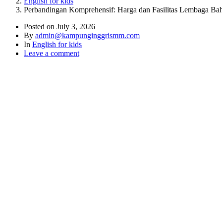
English for kids
Perbandingan Komprehensif: Harga dan Fasilitas Lembaga Bah
Posted on
July 3, 2026
By
admin@kampunginggrismm.com
In
English for kids
Leave a comment