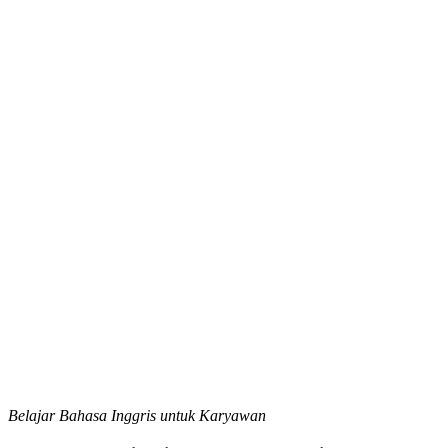
Belajar Bahasa Inggris untuk Karyawan