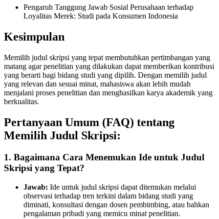
Pengaruh Tanggung Jawab Sosial Perusahaan terhadap
Loyalitas Merek: Studi pada Konsumen Indonesia
Kesimpulan
Memilih judul skripsi yang tepat membutuhkan pertimbangan yang
matang agar penelitian yang dilakukan dapat memberikan kontribusi
yang berarti bagi bidang studi yang dipilih. Dengan memilih judul
yang relevan dan sesuai minat, mahasiswa akan lebih mudah
menjalani proses penelitian dan menghasilkan karya akademik yang
berkualitas.
Pertanyaan Umum (FAQ) tentang
Memilih Judul Skripsi:
1. Bagaimana Cara Menemukan Ide untuk Judul
Skripsi yang Tepat?
Jawab:
Ide untuk judul skripsi dapat ditemukan melalui
observasi terhadap tren terkini dalam bidang studi yang
diminati, konsultasi dengan dosen pembimbing, atau bahkan
pengalaman pribadi yang memicu minat penelitian.