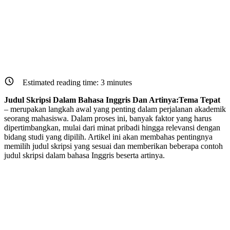
Estimated reading time:
3
minutes
Judul Skripsi Dalam Bahasa Inggris Dan Artinya:Tema Tepat
– merupakan langkah awal yang penting dalam perjalanan akademik
seorang mahasiswa. Dalam proses ini, banyak faktor yang harus
dipertimbangkan, mulai dari minat pribadi hingga relevansi dengan
bidang studi yang dipilih. Artikel ini akan membahas pentingnya
memilih judul skripsi yang sesuai dan memberikan beberapa contoh
judul skripsi dalam bahasa Inggris beserta artinya.