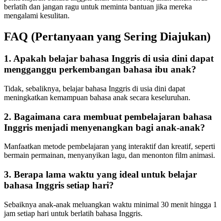
berlatih dan jangan ragu untuk meminta bantuan jika mereka
mengalami kesulitan.
FAQ (Pertanyaan yang Sering Diajukan)
1. Apakah belajar bahasa Inggris di usia dini dapat
mengganggu perkembangan bahasa ibu anak?
Tidak, sebaliknya, belajar bahasa Inggris di usia dini dapat
meningkatkan kemampuan bahasa anak secara keseluruhan.
2. Bagaimana cara membuat pembelajaran bahasa
Inggris menjadi menyenangkan bagi anak-anak?
Manfaatkan metode pembelajaran yang interaktif dan kreatif, seperti
bermain permainan, menyanyikan lagu, dan menonton film animasi.
3. Berapa lama waktu yang ideal untuk belajar
bahasa Inggris setiap hari?
Sebaiknya anak-anak meluangkan waktu minimal 30 menit hingga 1
jam setiap hari untuk berlatih bahasa Inggris.