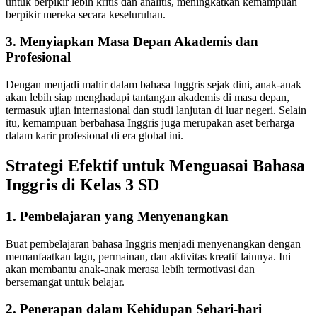
untuk berpikir lebih kritis dan analitis, meningkatkan kemampuan
berpikir mereka secara keseluruhan.
3. Menyiapkan Masa Depan Akademis dan
Profesional
Dengan menjadi mahir dalam bahasa Inggris sejak dini, anak-anak
akan lebih siap menghadapi tantangan akademis di masa depan,
termasuk ujian internasional dan studi lanjutan di luar negeri. Selain
itu, kemampuan berbahasa Inggris juga merupakan aset berharga
dalam karir profesional di era global ini.
Strategi Efektif untuk Menguasai Bahasa
Inggris di Kelas 3 SD
1. Pembelajaran yang Menyenangkan
Buat pembelajaran bahasa Inggris menjadi menyenangkan dengan
memanfaatkan lagu, permainan, dan aktivitas kreatif lainnya. Ini
akan membantu anak-anak merasa lebih termotivasi dan
bersemangat untuk belajar.
2. Penerapan dalam Kehidupan Sehari-hari