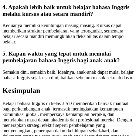
4. Apakah lebih baik untuk belajar bahasa Inggris
melalui kursus atau secara mandiri?
Keduanya memiliki keuntungan masing-masing. Kursus dapat
memberikan struktur pembelajaran yang terorganisir, sementara
belajar secara mandiri memungkinkan fleksibilitas dalam tempo
belajar.
5. Kapan waktu yang tepat untuk memulai
pembelajaran bahasa Inggris bagi anak-anak?
Semakin dini, semakin baik. Idealnya, anak-anak dapat mulai belajar
bahasa Inggris sejak usia dini, bahkan sebelum masuk sekolah dasar.
Kesimpulan
Belajar bahasa Inggris di kelas 3 SD memberikan banyak manfaat
bagi perkembangan anak, termasuk meningkatkan kemampuan
komunikasi global, memperkaya kemampuan berpikir, dan
menyiapkan masa depan akademis dan profesional mereka. Dengan
menerapkan strategi efektif seperti pembelajaran yang
menyenangkan, penerapan dalam kehidupan sehari-hari, dan