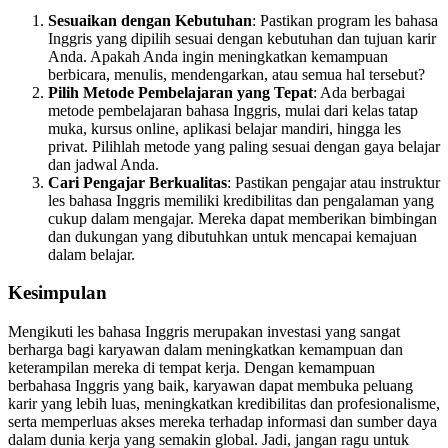
Sesuaikan dengan Kebutuhan
: Pastikan program les bahasa
Inggris yang dipilih sesuai dengan kebutuhan dan tujuan karir
Anda. Apakah Anda ingin meningkatkan kemampuan
berbicara, menulis, mendengarkan, atau semua hal tersebut?
Pilih Metode Pembelajaran yang Tepat
: Ada berbagai
metode pembelajaran bahasa Inggris, mulai dari kelas tatap
muka, kursus online, aplikasi belajar mandiri, hingga les
privat. Pilihlah metode yang paling sesuai dengan gaya belajar
dan jadwal Anda.
Cari Pengajar Berkualitas
: Pastikan pengajar atau instruktur
les bahasa Inggris memiliki kredibilitas dan pengalaman yang
cukup dalam mengajar. Mereka dapat memberikan bimbingan
dan dukungan yang dibutuhkan untuk mencapai kemajuan
dalam belajar.
Kesimpulan
Mengikuti les bahasa Inggris merupakan investasi yang sangat
berharga bagi karyawan dalam meningkatkan kemampuan dan
keterampilan mereka di tempat kerja. Dengan kemampuan
berbahasa Inggris yang baik, karyawan dapat membuka peluang
karir yang lebih luas, meningkatkan kredibilitas dan profesionalisme,
serta memperluas akses mereka terhadap informasi dan sumber daya
dalam dunia kerja yang semakin global. Jadi, jangan ragu untuk