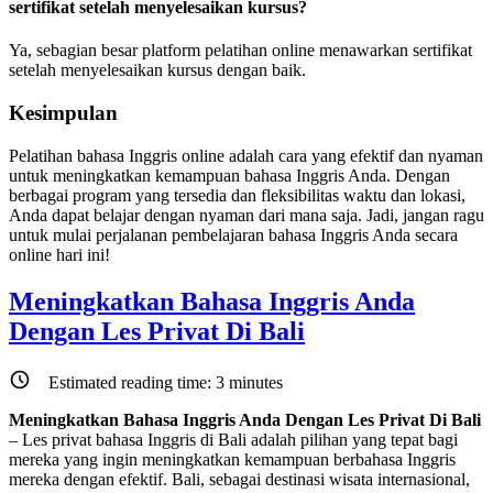
sertifikat setelah menyelesaikan kursus?
Ya, sebagian besar platform pelatihan online menawarkan sertifikat
setelah menyelesaikan kursus dengan baik.
Kesimpulan
Pelatihan bahasa Inggris online adalah cara yang efektif dan nyaman
untuk meningkatkan kemampuan bahasa Inggris Anda. Dengan
berbagai program yang tersedia dan fleksibilitas waktu dan lokasi,
Anda dapat belajar dengan nyaman dari mana saja. Jadi, jangan ragu
untuk mulai perjalanan pembelajaran bahasa Inggris Anda secara
online hari ini!
Meningkatkan Bahasa Inggris Anda
Dengan Les Privat Di Bali
Estimated reading time:
3
minutes
Meningkatkan Bahasa Inggris Anda Dengan Les Privat Di Bali
– Les privat bahasa Inggris di Bali adalah pilihan yang tepat bagi
mereka yang ingin meningkatkan kemampuan berbahasa Inggris
mereka dengan efektif. Bali, sebagai destinasi wisata internasional,