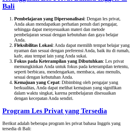
Bali
Pembelajaran yang Dipersonalisasi
: Dengan les privat,
Anda akan mendapatkan perhatian penuh dari pengajar,
sehingga dapat menyesuaikan materi dan metode
pembelajaran sesuai dengan kebutuhan dan gaya belajar
Anda.
Fleksibilitas Lokasi
: Anda dapat memilih tempat belajar yang
nyaman dan sesuai dengan preferensi Anda, baik itu di rumah,
kafe, atau tempat lain yang Anda sukai.
Fokus pada Keterampilan yang Dibutuhkan
: Les privat
memungkinkan Anda untuk fokus pada keterampilan tertentu,
seperti berbicara, mendengarkan, membaca, atau menulis,
sesuai dengan kebutuhan Anda.
Kemajuan yang Cepat
: Dibimbing oleh pengajar yang
berkualitas, Anda dapat melihat kemajuan yang signifikan
dalam waktu singkat, karena pembelajaran disesuaikan
dengan kecepatan Anda sendiri.
Program Les Privat yang Tersedia
Berikut adalah beberapa program les privat bahasa Inggris yang
tersedia di Bali: