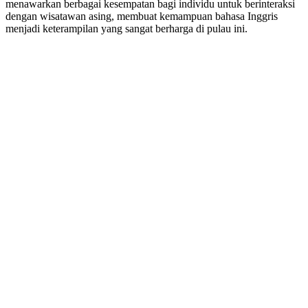
menawarkan berbagai kesempatan bagi individu untuk berinteraksi
dengan wisatawan asing, membuat kemampuan bahasa Inggris
menjadi keterampilan yang sangat berharga di pulau ini.