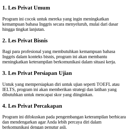
1. Les Privat Umum
Program ini cocok untuk mereka yang ingin meningkatkan
kemampuan bahasa Inggris secara menyeluruh, mulai dari dasar
hingga tingkat lanjutan.
2. Les Privat Bisnis
Bagi para profesional yang membutuhkan kemampuan bahasa
Inggris dalam konteks bisnis, program ini akan membantu
meningkatkan keterampilan berkomunikasi dalam situasi kerja.
3. Les Privat Persiapan Ujian
Untuk yang mempersiapkan diri untuk ujian seperti TOEFL atau
IELTS, program ini akan memberikan strategi dan latihan yang
dibutuhkan untuk mencapai skor yang diinginkan.
4. Les Privat Percakapan
Program ini difokuskan pada pengembangan keterampilan berbicara
dan mendengarkan agar Anda lebih percaya diri dalam
berkomunikasi dengan penutur asli.