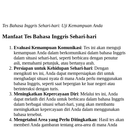
Tes Bahasa Inggris Sehari-hari: Uji Kemampuan Anda
Manfaat Tes Bahasa Inggris Sehari-hari
Evaluasi Kemampuan Komunikasi
: Tes ini akan menguji
kemampuan Anda dalam berkomunikasi dalam bahasa Inggris
dalam situasi sehari-hari, seperti berbicara dengan penutur
asli, memahami petunjuk, atau bertanya arah.
Persiapan untuk Kehidupan Sehari-hari
: Dengan
mengikuti tes ini, Anda dapat mempersiapkan diri untuk
menghadapi situasi nyata di mana Anda perlu menggunakan
bahasa Inggris, seperti saat bepergian ke luar negeri atau
berinteraksi dengan turis.
Meningkatkan Kepercayaan Diri
: Melalui tes ini, Anda
dapat melatih diri Anda untuk berbicara dalam bahasa Inggris
dalam berbagai situasi sehari-hari, yang akan membantu
meningkatkan kepercayaan diri Anda dalam menggunakan
bahasa tersebut.
Mengetahui Area yang Perlu Ditingkatkan
: Hasil tes akan
memberi Anda gambaran tentang area-area di mana Anda