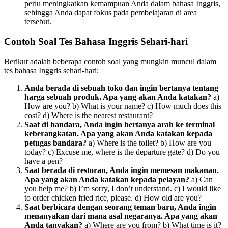
perlu meningkatkan kemampuan Anda dalam bahasa Inggris,
sehingga Anda dapat fokus pada pembelajaran di area
tersebut.
Contoh Soal Tes Bahasa Inggris Sehari-hari
Berikut adalah beberapa contoh soal yang mungkin muncul dalam
tes bahasa Inggris sehari-hari:
Anda berada di sebuah toko dan ingin bertanya tentang
harga sebuah produk. Apa yang akan Anda katakan?
a)
How are you? b) What is your name? c) How much does this
cost? d) Where is the nearest restaurant?
Saat di bandara, Anda ingin bertanya arah ke terminal
keberangkatan. Apa yang akan Anda katakan kepada
petugas bandara?
a) Where is the toilet? b) How are you
today? c) Excuse me, where is the departure gate? d) Do you
have a pen?
Saat berada di restoran, Anda ingin memesan makanan.
Apa yang akan Anda katakan kepada pelayan?
a) Can
you help me? b) I’m sorry, I don’t understand. c) I would like
to order chicken fried rice, please. d) How old are you?
Saat berbicara dengan seorang teman baru, Anda ingin
menanyakan dari mana asal negaranya. Apa yang akan
Anda tanyakan?
a) Where are you from? b) What time is it?