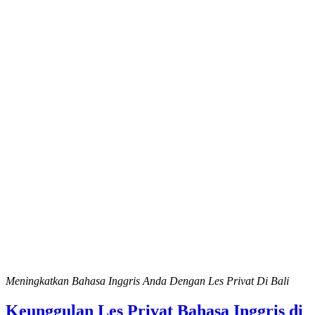
Meningkatkan Bahasa Inggris Anda Dengan Les Privat Di Bali
Keunggulan Les Privat Bahasa Inggris di