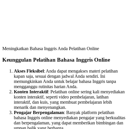
Meningkatkan Bahasa Inggris Anda Pelatihan Online
Keunggulan Pelatihan Bahasa Inggris Online
Akses Fleksibel
: Anda dapat mengakses materi pelatihan
kapan saja, sesuai dengan jadwal Anda sendiri. Ini
memungkinkan Anda untuk belajar bahasa Inggris tanpa
mengganggu rutinitas harian Anda.
Konten Interaktif
: Pelatihan online sering kali menyediakan
konten interaktif, seperti video pembelajaran, latihan
interaktif, dan kuis, yang membuat pembelajaran lebih
menarik dan menyenangkan.
Pengajar Berpengalaman
: Banyak platform pelatihan
bahasa Inggris online menyediakan pengajar yang berkualitas
dan berpengalaman, yang dapat memberikan bimbingan dan
umpan balik yang berharga.