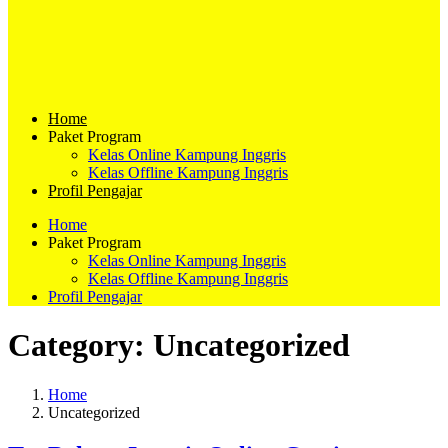
Home
Paket Program
Kelas Online Kampung Inggris
Kelas Offline Kampung Inggris
Profil Pengajar
Home
Paket Program
Kelas Online Kampung Inggris
Kelas Offline Kampung Inggris
Profil Pengajar
Category:
Uncategorized
Home
Uncategorized