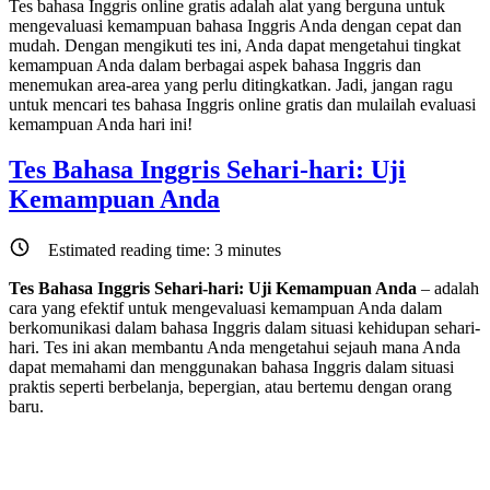
Tes bahasa Inggris online gratis adalah alat yang berguna untuk
mengevaluasi kemampuan bahasa Inggris Anda dengan cepat dan
mudah. Dengan mengikuti tes ini, Anda dapat mengetahui tingkat
kemampuan Anda dalam berbagai aspek bahasa Inggris dan
menemukan area-area yang perlu ditingkatkan. Jadi, jangan ragu
untuk mencari tes bahasa Inggris online gratis dan mulailah evaluasi
kemampuan Anda hari ini!
Tes Bahasa Inggris Sehari-hari: Uji
Kemampuan Anda
Estimated reading time:
3
minutes
Tes Bahasa Inggris Sehari-hari: Uji Kemampuan Anda
– adalah
cara yang efektif untuk mengevaluasi kemampuan Anda dalam
berkomunikasi dalam bahasa Inggris dalam situasi kehidupan sehari-
hari. Tes ini akan membantu Anda mengetahui sejauh mana Anda
dapat memahami dan menggunakan bahasa Inggris dalam situasi
praktis seperti berbelanja, bepergian, atau bertemu dengan orang
baru.