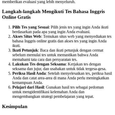
memberikan evaluasi yang lebih menyeluruh.
Langkah-langkah Mengikuti Tes Bahasa Inggris
Online Gratis
Pilih Tes yang Sesuai
: Pilih jenis tes yang ingin Anda ikuti
berdasarkan pada apa yang ingin Anda evaluasi.
Akses Situs Web
: Temukan situs web yang menyediakan tes
bahasa Inggris online gratis dan akses tes yang ingin Anda
ikuti.
Ikuti Petunjuk
: Baca dan ikuti petunjuk dengan cermat
sebelum memulai tes untuk memastikan bahwa Anda
memahami tata cara dan persyaratan tes.
Lakukan Tes dengan Seksama
: Kerjakan tes dengan
seksama dan jujur, dan usahakan untuk tidak tergesa-gesa.
Periksa Hasil Anda
: Setelah menyelesaikan tes, periksa hasil
Anda dan catat area-area di mana Anda perlu meningkatkan
kemampuan Anda.
Pelajari dari Hasil
: Gunakan hasil tes sebagai pedoman
untuk mengidentifikasi kelemahan Anda dan
mengembangkan strategi pembelajaran yang tepat.
Kesimpulan