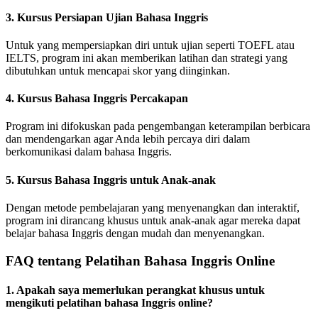
3. Kursus Persiapan Ujian Bahasa Inggris
Untuk yang mempersiapkan diri untuk ujian seperti TOEFL atau
IELTS, program ini akan memberikan latihan dan strategi yang
dibutuhkan untuk mencapai skor yang diinginkan.
4. Kursus Bahasa Inggris Percakapan
Program ini difokuskan pada pengembangan keterampilan berbicara
dan mendengarkan agar Anda lebih percaya diri dalam
berkomunikasi dalam bahasa Inggris.
5. Kursus Bahasa Inggris untuk Anak-anak
Dengan metode pembelajaran yang menyenangkan dan interaktif,
program ini dirancang khusus untuk anak-anak agar mereka dapat
belajar bahasa Inggris dengan mudah dan menyenangkan.
FAQ tentang Pelatihan Bahasa Inggris Online
1. Apakah saya memerlukan perangkat khusus untuk
mengikuti pelatihan bahasa Inggris online?