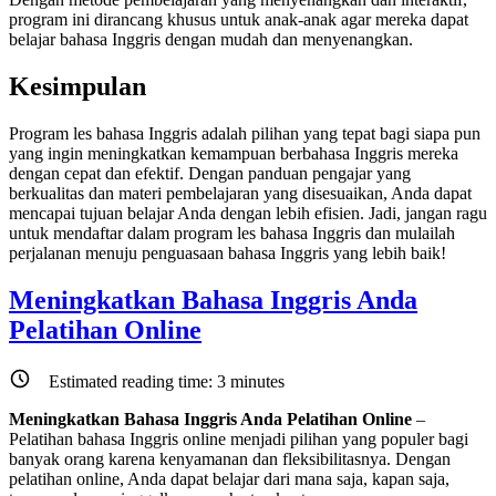
program ini dirancang khusus untuk anak-anak agar mereka dapat
belajar bahasa Inggris dengan mudah dan menyenangkan.
Kesimpulan
Program les bahasa Inggris adalah pilihan yang tepat bagi siapa pun
yang ingin meningkatkan kemampuan berbahasa Inggris mereka
dengan cepat dan efektif. Dengan panduan pengajar yang
berkualitas dan materi pembelajaran yang disesuaikan, Anda dapat
mencapai tujuan belajar Anda dengan lebih efisien. Jadi, jangan ragu
untuk mendaftar dalam program les bahasa Inggris dan mulailah
perjalanan menuju penguasaan bahasa Inggris yang lebih baik!
Meningkatkan Bahasa Inggris Anda
Pelatihan Online
Estimated reading time:
3
minutes
Meningkatkan Bahasa Inggris Anda Pelatihan Online
–
Pelatihan bahasa Inggris online menjadi pilihan yang populer bagi
banyak orang karena kenyamanan dan fleksibilitasnya. Dengan
pelatihan online, Anda dapat belajar dari mana saja, kapan saja,