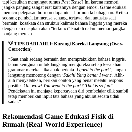
tapi kesulitan mengingat rumus
Past Tense
? Ini karena memori
jangka panjang sangat erat kaitannya dengan emosi. Game edukasi
memicu pelepasan hormon dopamin—hormon kebahagiaan. Ketika
seorang pembelajar merasa senang, tertawa, dan antusias saat
bermain, kosakata dan struktur kalimat bahasa Inggris yang mereka
dengar dan ucapkan akan “terkunci” kuat di dalam memori jangka
panjang mereka.
💡 TIPS DARI AHLI: Kurangi Koreksi Langsung (Over-
Correction)
“Saat anak sedang bermain dan mempraktikkan bahasa Inggris,
tahan keinginan untuk langsung mengoreksi setiap kesalahan
grammar mereka. Jika anak berkata
‘I goed to the park’
, jangan
langsung memotong dengan
‘Salah! Yang benar I went’
. Alih-
alih menyalahkan, berikan contoh yang benar melalui respons
positif:
‘Oh, wow! You went to the park? That is so fun!’
Pendekatan ini menjaga kepercayaan diri pembelajar cilik sambil
tetap memberikan input tata bahasa yang akurat secara tidak
sadar.”
Rekomendasi Game Edukasi Fisik di
Rumah (Real-World Experience)