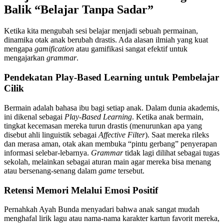
Balik “Belajar Tanpa Sadar”
Ketika kita mengubah sesi belajar menjadi sebuah permainan,
dinamika otak anak berubah drastis. Ada alasan ilmiah yang kuat
mengapa
gamification
atau gamifikasi sangat efektif untuk
mengajarkan
grammar
.
Pendekatan Play-Based Learning untuk Pembelajar
Cilik
Bermain adalah bahasa ibu bagi setiap anak. Dalam dunia akademis,
ini dikenal sebagai
Play-Based Learning
. Ketika anak bermain,
tingkat kecemasan mereka turun drastis (menurunkan apa yang
disebut ahli linguistik sebagai
Affective Filter
). Saat mereka rileks
dan merasa aman, otak akan membuka “pintu gerbang” penyerapan
informasi selebar-lebarnya.
Grammar
tidak lagi dilihat sebagai tugas
sekolah, melainkan sebagai aturan main agar mereka bisa menang
atau bersenang-senang dalam
game
tersebut.
Retensi Memori Melalui Emosi Positif
Pernahkah Ayah Bunda menyadari bahwa anak sangat mudah
menghafal lirik lagu atau nama-nama karakter kartun favorit mereka,