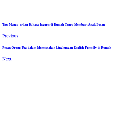
Tips Mengajarkan Bahasa Inggris di Rumah Tanpa Membuat Anak Bosan
Previous
Peran Orang Tua dalam Menciptakan Lingkungan English-Friendly di Rumah
Next