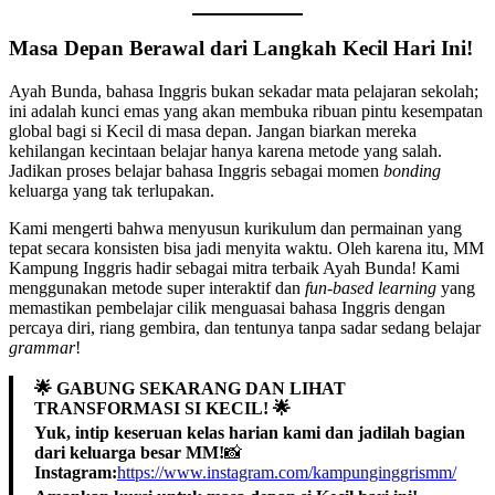
Masa Depan Berawal dari Langkah Kecil Hari Ini!
Ayah Bunda, bahasa Inggris bukan sekadar mata pelajaran sekolah;
ini adalah kunci emas yang akan membuka ribuan pintu kesempatan
global bagi si Kecil di masa depan. Jangan biarkan mereka
kehilangan kecintaan belajar hanya karena metode yang salah.
Jadikan proses belajar bahasa Inggris sebagai momen
bonding
keluarga yang tak terlupakan.
Kami mengerti bahwa menyusun kurikulum dan permainan yang
tepat secara konsisten bisa jadi menyita waktu. Oleh karena itu, MM
Kampung Inggris hadir sebagai mitra terbaik Ayah Bunda! Kami
menggunakan metode super interaktif dan
fun-based learning
yang
memastikan pembelajar cilik menguasai bahasa Inggris dengan
percaya diri, riang gembira, dan tentunya tanpa sadar sedang belajar
grammar
!
🌟 GABUNG SEKARANG DAN LIHAT
TRANSFORMASI SI KECIL! 🌟
Yuk, intip keseruan kelas harian kami dan jadilah bagian
dari keluarga besar MM!
📸
Instagram:
https://www.instagram.com/kampunginggrismm/