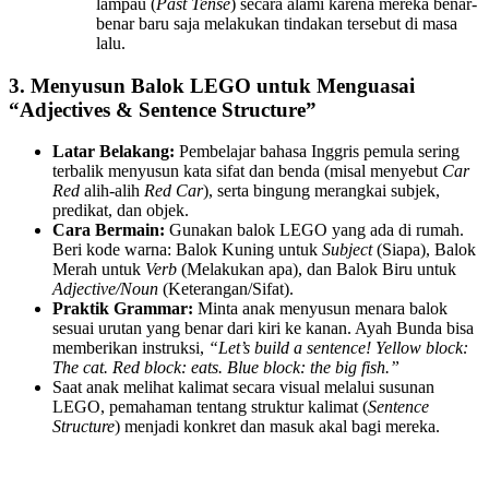
lampau (
Past Tense
) secara alami karena mereka benar-
benar baru saja melakukan tindakan tersebut di masa
lalu.
3. Menyusun Balok LEGO untuk Menguasai
“Adjectives & Sentence Structure”
Latar Belakang:
Pembelajar bahasa Inggris pemula sering
terbalik menyusun kata sifat dan benda (misal menyebut
Car
Red
alih-alih
Red Car
), serta bingung merangkai subjek,
predikat, dan objek.
Cara Bermain:
Gunakan balok LEGO yang ada di rumah.
Beri kode warna: Balok Kuning untuk
Subject
(Siapa), Balok
Merah untuk
Verb
(Melakukan apa), dan Balok Biru untuk
Adjective/Noun
(Keterangan/Sifat).
Praktik Grammar:
Minta anak menyusun menara balok
sesuai urutan yang benar dari kiri ke kanan. Ayah Bunda bisa
memberikan instruksi,
“Let’s build a sentence! Yellow block:
The cat. Red block: eats. Blue block: the big fish.”
Saat anak melihat kalimat secara visual melalui susunan
LEGO, pemahaman tentang struktur kalimat (
Sentence
Structure
) menjadi konkret dan masuk akal bagi mereka.