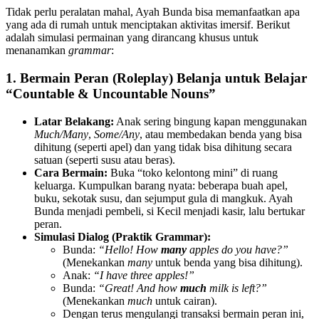
Tidak perlu peralatan mahal, Ayah Bunda bisa memanfaatkan apa
yang ada di rumah untuk menciptakan aktivitas imersif. Berikut
adalah simulasi permainan yang dirancang khusus untuk
menanamkan
grammar
:
1. Bermain Peran (Roleplay) Belanja untuk Belajar
“Countable & Uncountable Nouns”
Latar Belakang:
Anak sering bingung kapan menggunakan
Much/Many
,
Some/Any
, atau membedakan benda yang bisa
dihitung (seperti apel) dan yang tidak bisa dihitung secara
satuan (seperti susu atau beras).
Cara Bermain:
Buka “toko kelontong mini” di ruang
keluarga. Kumpulkan barang nyata: beberapa buah apel,
buku, sekotak susu, dan sejumput gula di mangkuk. Ayah
Bunda menjadi pembeli, si Kecil menjadi kasir, lalu bertukar
peran.
Simulasi Dialog (Praktik Grammar):
Bunda:
“Hello! How
many
apples do you have?”
(Menekankan
many
untuk benda yang bisa dihitung).
Anak:
“I have three apples!”
Bunda:
“Great! And how
much
milk is left?”
(Menekankan
much
untuk cairan).
Dengan terus mengulangi transaksi bermain peran ini,