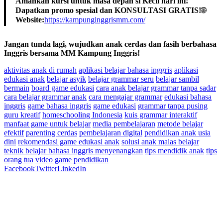
Amankan kursi untuk masa depan si Kecil hari ini!
Dapatkan promo spesial dan KONSULTASI GRATIS!
🌐
Website:
https://kampunginggrismm.com/
Jangan tunda lagi, wujudkan anak cerdas dan fasih berbahasa
Inggris bersama MM Kampung Inggris!
aktivitas anak di rumah
aplikasi belajar bahasa inggris
aplikasi
edukasi anak
belajar asyik
belajar grammar seru
belajar sambil
bermain
board game edukasi
cara anak belajar grammar tanpa sadar
cara belajar grammar anak
cara mengajar grammar
edukasi bahasa
inggris
game bahasa inggris
game edukasi
grammar tanpa pusing
guru kreatif
homeschooling Indonesia
kuis grammar interaktif
manfaat game untuk belajar
media pembelajaran
metode belajar
efektif
parenting cerdas
pembelajaran digital
pendidikan anak usia
dini
rekomendasi game edukasi anak
solusi anak malas belajar
teknik belajar bahasa inggris menyenangkan
tips mendidik anak
tips
orang tua
video game pendidikan
Facebook
Twitter
LinkedIn