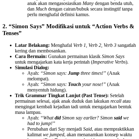
anak akan mengasosiasikan
Many
dengan benda utuh,
dan
Much
dengan cairan/bubuk secara instingtif tanpa
perlu menghafal definisi kamus.
2. “Simon Says” Modifikasi untuk “Action Verbs &
Tenses”
Latar Belakang:
Menghafal
Verb 1, Verb 2, Verb 3
sangatlah
kering dan membosankan.
Cara Bermain:
Gunakan permainan klasik
Simon Says
untuk mengajarkan kata kerja perintah (
Imperative Verbs
).
Simulasi Dialog:
Ayah:
“Simon says:
Jump
three times!”
(Anak
melompat).
Ayah:
“Simon says:
Touch
your nose!”
(Anak
menyentuh hidung).
Trik Grammar Tingkat Lanjut (Past Tense):
Setelah
permainan selesai, ajak anak duduk dan lakukan
recall
atau
mengingat kembali kejadian tadi untuk mengajarkan bentuk
masa lampau.
Ayah:
“What
did
Simon say earlier? Simon
said
we
had to jump!”
Perubahan dari
Say
menjadi
Said
, atau mempraktikkan
kalimat
we jumped
, akan menanamkan konsep waktu