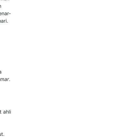
n
enar-
ari.
a
mar
.
 ahli
t.