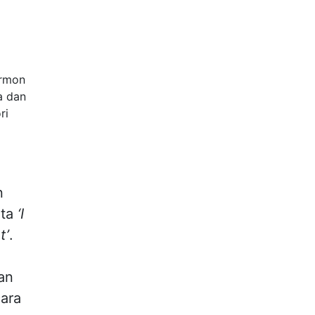
ormon
a dan
ri
n
ata
‘I
t’
.
an
cara