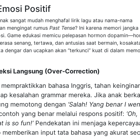
mosi Positif
ak sangat mudah menghafal lirik lagu atau nama-nama
litan mengingat rumus
Past Tense
? Ini karena memori jangka
mosi. Game edukasi memicu pelepasan hormon dopamin—h
rasa senang, tertawa, dan antusias saat bermain, kosakat
ka dengar dan ucapkan akan “terkunci” kuat di dalam memo
reksi Langsung (Over-Correction)
 mempraktikkan bahasa Inggris, tahan keingina
iap kesalahan grammar mereka. Jika anak berk
gsung memotong dengan
‘Salah! Yang benar I wen
contoh yang benar melalui respons positif:
‘Oh,
 is so fun!’
Pendekatan ini menjaga kepercaya
tap memberikan input tata bahasa yang akurat se