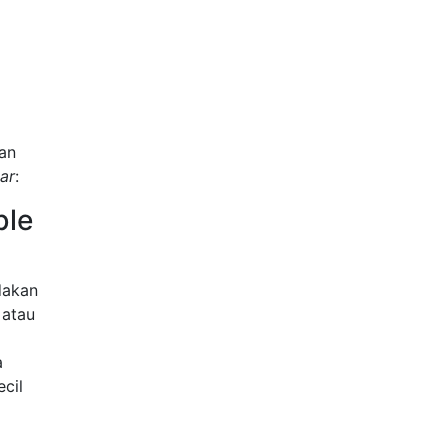
an
ar
:
ble
dakan
 atau
a
cil