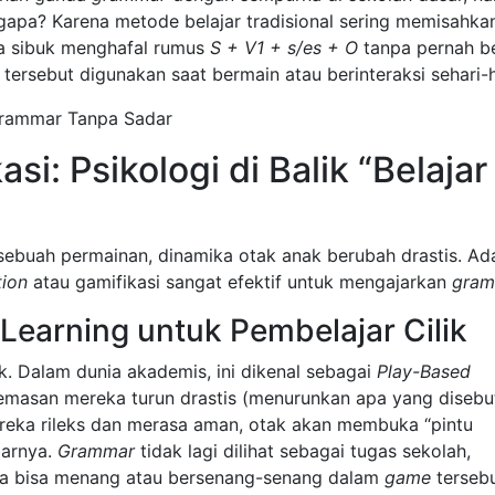
gapa? Karena metode belajar tradisional sering memisahka
ka sibuk menghafal rumus
S + V1 + s/es + O
tanpa pernah b
tersebut digunakan saat bermain atau berinteraksi sehari-h
i: Psikologi di Balik “Belajar
 sebuah permainan, dinamika otak anak berubah drastis. Ad
tion
atau gamifikasi sangat efektif untuk mengajarkan
gram
earning untuk Pembelajar Cilik
k. Dalam dunia akademis, ini dikenal sebagai
Play-Based
cemasan mereka turun drastis (menurunkan apa yang disebut
ereka rileks dan merasa aman, otak akan membuka “pintu
barnya.
Grammar
tidak lagi dilihat sebagai tugas sekolah,
ka bisa menang atau bersenang-senang dalam
game
tersebu