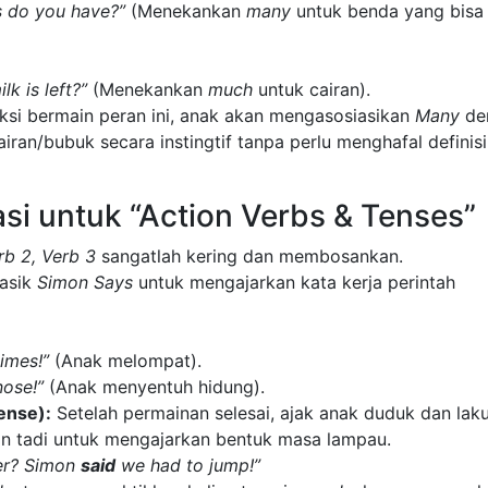
 do you have?”
(Menekankan
many
untuk benda yang bisa
lk is left?”
(Menekankan
much
untuk cairan).
ksi bermain peran ini, anak akan mengasosiasikan
Many
de
ran/bubuk secara instingtif tanpa perlu menghafal definisi
asi untuk “Action Verbs & Tenses”
rb 2, Verb 3
sangatlah kering dan membosankan.
asik
Simon Says
untuk mengajarkan kata kerja perintah
imes!”
(Anak melompat).
ose!”
(Anak menyentuh hidung).
ense):
Setelah permainan selesai, ajak anak duduk dan lak
n tadi untuk mengajarkan bentuk masa lampau.
er? Simon
said
we had to jump!”