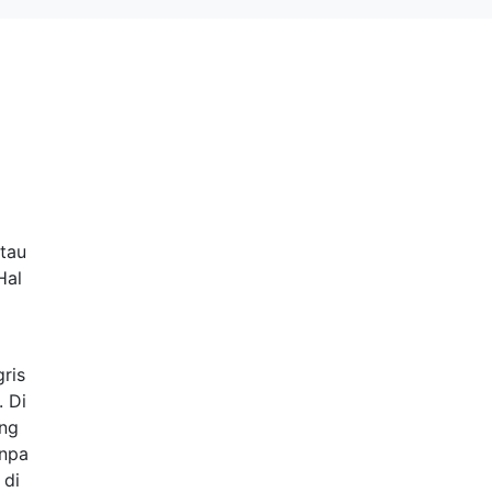
atau
Hal
ris
 Di
ang
anpa
 di