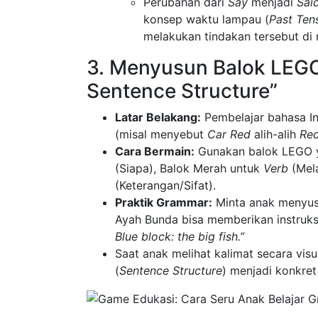
Perubahan dari
Say
menjadi
Sai
konsep waktu lampau (
Past Ten
melakukan tindakan tersebut di 
3. Menyusun Balok LEGO
Sentence Structure”
Latar Belakang:
Pembelajar bahasa In
(misal menyebut
Car Red
alih-alih
Re
Cara Bermain:
Gunakan balok LEGO ya
(Siapa), Balok Merah untuk
Verb
(Mela
(Keterangan/Sifat).
Praktik Grammar:
Minta anak menyusu
Ayah Bunda bisa memberikan instruks
Blue block: the big fish.”
Saat anak melihat kalimat secara vis
(
Sentence Structure
) menjadi konkre