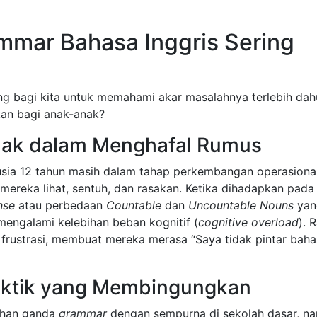
mmar Bahasa Inggris Sering
ng bagi kita untuk memahami akar masalahnya terlebih dah
an bagi anak-anak?
nak dalam Menghafal Rumus
 usia 12 tahun masih dalam tahap perkembangan operasiona
ereka lihat, sentuh, dan rasakan. Ketika dihadapkan pada
nse
atau perbedaan
Countable
dan
Uncountable Nouns
yan
 mengalami kelebihan beban kognitif (
cognitive overload
). 
 frustrasi, membuat mereka merasa “Saya tidak pintar bah
Praktik yang Membingungkan
lihan ganda
grammar
dengan sempurna di sekolah dasar, n