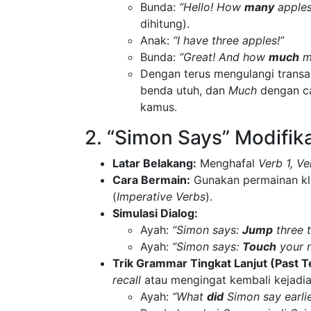
Bunda:
“Hello! How
many
apples
dihitung).
Anak:
“I have three apples!”
Bunda:
“Great! And how
much
mi
Dengan terus mengulangi transa
benda utuh, dan
Much
dengan cai
kamus.
2. “Simon Says” Modifik
Latar Belakang:
Menghafal
Verb 1, Ve
Cara Bermain:
Gunakan permainan kl
(
Imperative Verbs
).
Simulasi Dialog:
Ayah:
“Simon says:
Jump
three t
Ayah:
“Simon says:
Touch
your n
Trik Grammar Tingkat Lanjut (Past T
recall
atau mengingat kembali kejadia
Ayah:
“What
did
Simon say earli