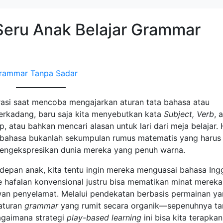
Seru Anak Belajar Grammar
rasi saat mencoba mengajarkan aturan tata bahasa atau
Terkadang, baru saja kita menyebutkan kata
Subject, Verb
, 
, atau bahkan mencari alasan untuk lari dari meja belajar. 
ni, bahasa bukanlah sekumpulan rumus matematis yang harus
 mengekspresikan dunia mereka yang penuh warna.
depan anak, kita tentu ingin mereka menguasai bahasa Ingg
afalan konvensional justru bisa mematikan minat mereka.
wan penyelamat. Melalui pendekatan berbasis permainan y
aturan
grammar
yang rumit secara organik—sepenuhnya t
agaimana strategi
play-based learning
ini bisa kita terapkan