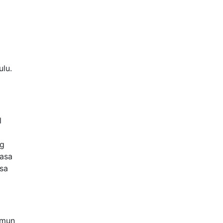
ulu.
l
g
Rasa
asa
amun