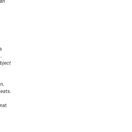
an
a
.
bject
n.
 eats.
mat