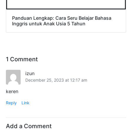
Panduan Lengkap: Cara Seru Belajar Bahasa
Inggris untuk Anak Usia 5 Tahun
1 Comment
izun
December 25, 2023 at 12:17 am
keren
Reply
Link
Add a Comment