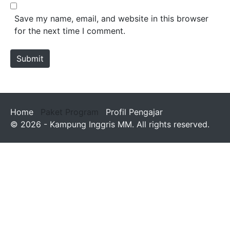
b
*
s
Save my name, email, and website in this browser
i
for the next time I comment.
t
e
Submit
Home
Paket Program
Profil Pengajar
© 2026 - Kampung Inggris MM. All rights reserved.