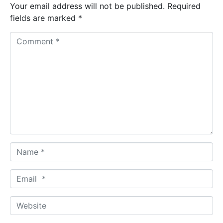
Your email address will not be published.
Required
fields are marked
*
C
o
m
m
e
n
t
*
N
a
m
E
e
m
*
a
W
i
e
l