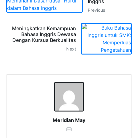
Inggris
Previous
Meningkatkan Kemampuan
Bahasa Inggris Dewasa
Dengan Kursus Berkualitas
Next
Meridian May