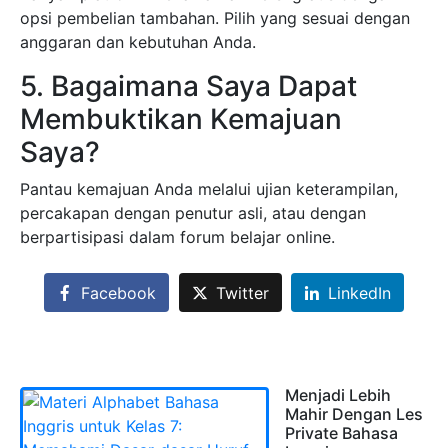
opsi pembelian tambahan. Pilih yang sesuai dengan
anggaran dan kebutuhan Anda.
5. Bagaimana Saya Dapat
Membuktikan Kemajuan
Saya?
Pantau kemajuan Anda melalui ujian keterampilan,
percakapan dengan penutur asli, atau dengan
berpartisipasi dalam forum belajar online.
Facebook
Twitter
LinkedIn
Menjadi Lebih
Mahir Dengan Les
Private Bahasa