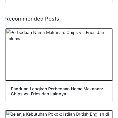
Recommended Posts
Panduan Lengkap Perbedaan Nama Makanan:
Chips vs. Fries dan Lainnya