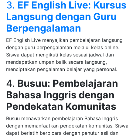
3.
EF English Live: Kursus
Langsung dengan Guru
Berpengalaman
EF English Live menyajikan pembelajaran langsung
dengan guru berpengalaman melalui kelas online.
Siswa dapat mengikuti kelas sesuai jadwal dan
mendapatkan umpan balik secara langsung,
menciptakan pengalaman belajar yang personal.
4.
Busuu: Pembelajaran
Bahasa Inggris dengan
Pendekatan Komunitas
Busuu menawarkan pembelajaran Bahasa Inggris
dengan memanfaatkan pendekatan komunitas. Siswa
dapat berlatih berbicara dengan penutur asli dan