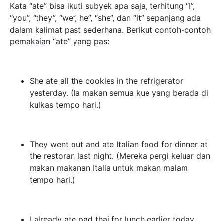
Kata “ate” bisa ikuti subyek apa saja, terhitung “I”,
“you”, “they”, “we”, he”, “she”, dan “it” sepanjang ada
dalam kalimat past sederhana. Berikut contoh-contoh
pemakaian “ate” yang pas:
She ate all the cookies in the refrigerator
yesterday. (Ia makan semua kue yang berada di
kulkas tempo hari.)
They went out and ate Italian food for dinner at
the restoran last night. (Mereka pergi keluar dan
makan makanan Italia untuk makan malam
tempo hari.)
I already ate pad thai for lunch earlier today.