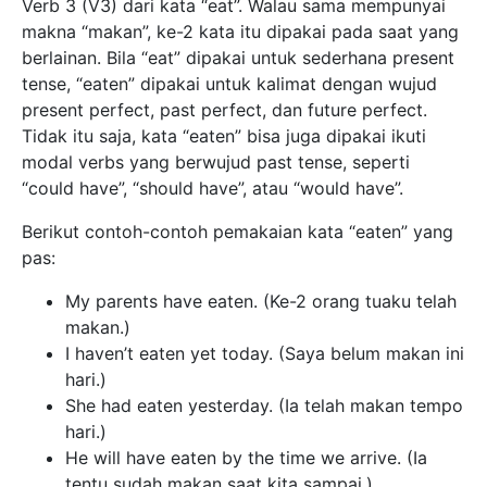
Verb 3 (V3) dari kata “eat”. Walau sama mempunyai
makna “makan”, ke-2 kata itu dipakai pada saat yang
berlainan. Bila “eat” dipakai untuk sederhana present
tense, “eaten” dipakai untuk kalimat dengan wujud
present perfect, past perfect, dan future perfect.
Tidak itu saja, kata “eaten” bisa juga dipakai ikuti
modal verbs yang berwujud past tense, seperti
“could have”, “should have”, atau “would have”.
Berikut contoh-contoh pemakaian kata “eaten” yang
pas:
My parents have eaten. (Ke-2 orang tuaku telah
makan.)
I haven’t eaten yet today. (Saya belum makan ini
hari.)
She had eaten yesterday. (Ia telah makan tempo
hari.)
He will have eaten by the time we arrive. (Ia
tentu sudah makan saat kita sampai.)